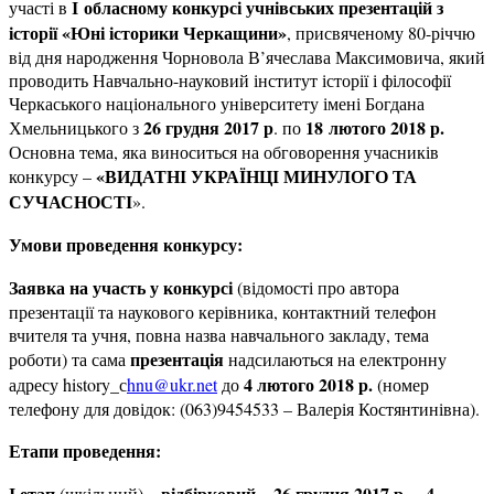
І обласному
конкурсі учнівських презентацій з
участі в
історії «Юні історики Черкащини»
, присвяченому 80-річчю
від дня народження Чорновола В’ячеслава Максимовича, який
проводить Навчально-науковий інститут історії і філософії
Черкаського національного університету імені Богдана
26 грудня 2017 р
18 лютого 2018 р.
Хмельницького з
. по
Основна тема, яка виноситься на обговорення учасників
«ВИДАТНІ УКРАЇНЦІ МИНУЛОГО ТА
конкурсу –
СУЧАСНОСТІ
».
Умови проведення конкурсу:
Заявка на участь у конкурсі
(відомості про автора
презентації та наукового керівника, контактний телефон
вчителя та учня, повна назва навчального закладу, тема
презентація
роботи) та сама
надсилаються на електронну
4 лютого 2018 р.
адресу history_с
hnu@ukr.net
до
(номер
телефону для довідок: (063)9454533 – Валерія Костянтинівна).
Етапи проведення:
І етап
відбірковий
26
грудня 2017 р. – 4
(шкільний) –
–