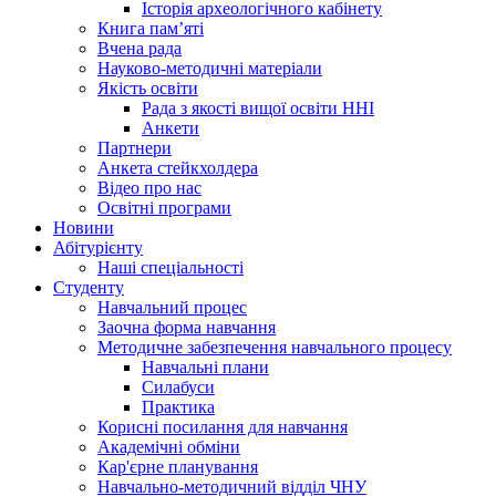
Історія археологічного кабінету
Книга памʼяті
Вчена рада
Науково-методичні матеріали
Якість освіти
Рада з якості вищої освіти ННІ
Анкети
Партнери
Анкета стейкхолдера
Відео про нас
Освітні програми
Hовини
Абітурієнту
Наші спеціальності
Студенту
Навчальний процес
Заочна форма навчання
Методичне забезпечення навчального процесу
Навчальні плани
Силабуси
Практика
Корисні посилання для навчання
Академічні обміни
Кар'єрне планування
Навчально-методичний відділ ЧНУ