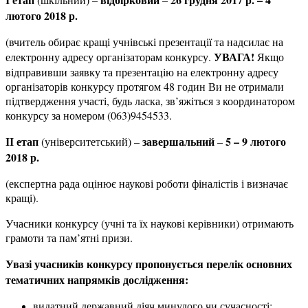
лютого 2018 р.
(вчитель обирає кращі учнівські презентації та надсилає на
УВАГА!
електронну адресу організаторам конкурсу.
Якщо
відправивши заявку та презентацію на електронну адресу
організаторів конкурсу протягом 48 годин Ви не отримали
підтвердження участі, будь ласка, зв’яжіться з координатором
конкурсу за номером (063)9454533.
ІІ етап
завершальний
5 – 9 лютого
(університетський) –
–
2018 р.
(експертна рада оцінює наукові роботи фіналістів і визначає
кращі).
Учасники конкурсу (учні та їх наукові керівники) отримають
грамоти та пам’ятні призи.
Увазі учасників конкурсу пропонується перелік основних
тематичних напрямків дослідження:
видатний державний діяч минулого чи сучасності;