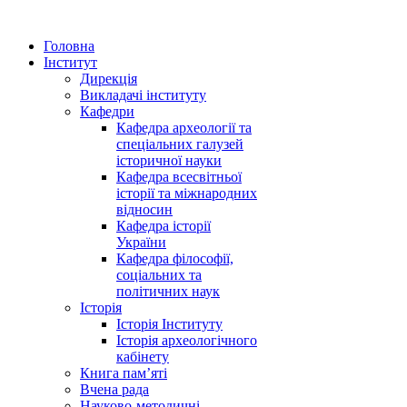
Головна
Інститут
Дирекція
Викладачі інституту
Кафедри
Кафедра археології та
спеціальних галузей
історичної науки
Кафедра всесвітньої
історії та міжнародних
відносин
Кафедра історії
України
Кафедра філософії,
соціальних та
політичних наук
Історія
Історія Інституту
Історія археологічного
кабінету
Книга памʼяті
Вчена рада
Науково-методичні