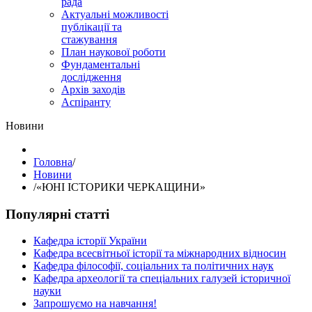
рада
Актуальні можливості
публікації та
стажування
План наукової роботи
Фундаментальні
дослідження
Архів заходів
Аспіранту
Hовини
Головна
/
Hовини
/
«ЮНІ ІСТОРИКИ ЧЕРКАЩИНИ»
Популярні статті
Кафедра історії України
Кафедра всесвітньої історії та міжнародних відносин
Кафедра філософії, соціальних та політичних наук
Кафедра археології та спеціальних галузей історичної
науки
Запрошуємо на навчання!