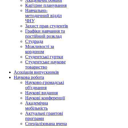
Академічні обміни
Кар'єрне планування
Навчально-
методичний відділ
ЧНУ
Захист прав студентів
Графіки навчання та
постійний розклад
Студрада
Можливості за
кордоном
Студентські гуртки
Студентське наукове
товариство
Асоціація випускників
Наукова робота
Науково-громадські
об'єднання
Наукові видання
Наукові конференції
Академічна
мобільність
Актуальні грантові
програми
Спеціалізована вчена