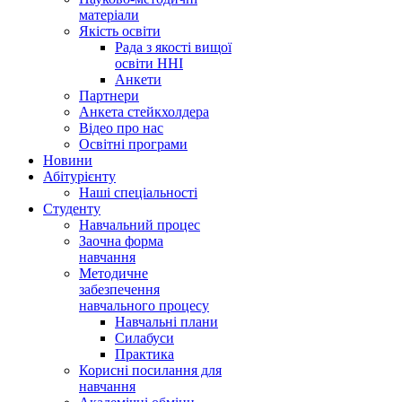
матеріали
Якість освіти
Рада з якості вищої
освіти ННІ
Анкети
Партнери
Анкета стейкхолдера
Відео про нас
Освітні програми
Hовини
Абітурієнту
Наші спеціальності
Студенту
Навчальний процес
Заочна форма
навчання
Методичне
забезпечення
навчального процесу
Навчальні плани
Силабуси
Практика
Корисні посилання для
навчання