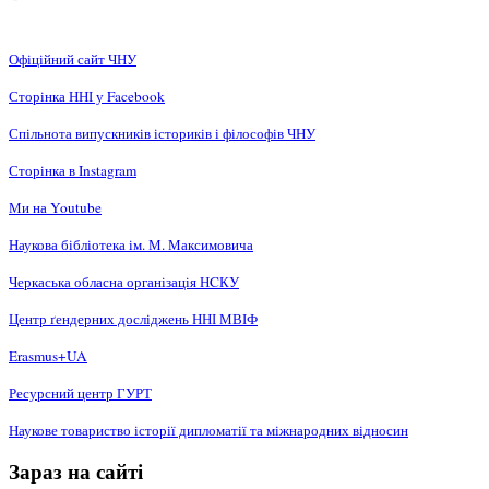
Офіційний сайт ЧНУ
Сторінка ННІ у Facebook
Спільнота випускників істориків і філософів ЧНУ
Сторінка в Instagram
Ми на Youtube
Наукова бібліотека ім. М. Максимовича
Черкаська обласна організація НCКУ
Центр ґендерних досліджень ННІ МВІФ
Erasmus+UA
Ресурсний центр ГУРТ
Наукове товариство історії дипломатії та міжнародних відносин
Зараз на сайті