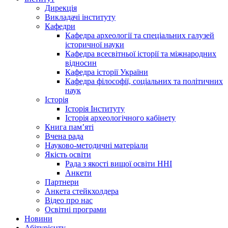
Дирекція
Викладачі інституту
Кафедри
Кафедра археології та спеціальних галузей
історичної науки
Кафедра всесвітньої історії та міжнародних
відносин
Кафедра історії України
Кафедра філософії, соціальних та політичних
наук
Історія
Історія Інституту
Історія археологічного кабінету
Книга памʼяті
Вчена рада
Науково-методичні матеріали
Якість освіти
Рада з якості вищої освіти ННІ
Анкети
Партнери
Анкета стейкхолдера
Відео про нас
Освітні програми
Hовини
Абітурієнту