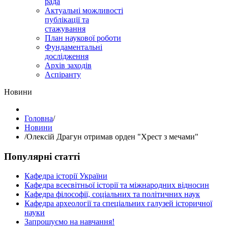
рада
Актуальні можливості
публікації та
стажування
План наукової роботи
Фундаментальні
дослідження
Архів заходів
Аспіранту
Hовини
Головна
/
Hовини
/
Олексій Драгун отримав орден "Хрест з мечами"
Популярні статті
Кафедра історії України
Кафедра всесвітньої історії та міжнародних відносин
Кафедра філософії, соціальних та політичних наук
Кафедра археології та спеціальних галузей історичної
науки
Запрошуємо на навчання!