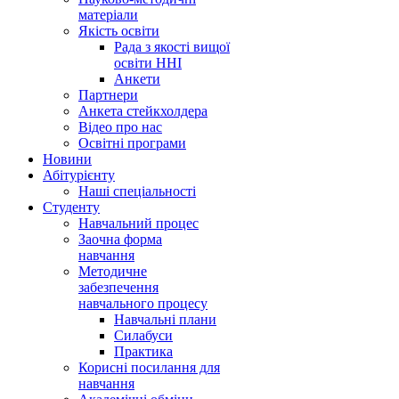
матеріали
Якість освіти
Рада з якості вищої
освіти ННІ
Анкети
Партнери
Анкета стейкхолдера
Відео про нас
Освітні програми
Hовини
Абітурієнту
Наші спеціальності
Студенту
Навчальний процес
Заочна форма
навчання
Методичне
забезпечення
навчального процесу
Навчальні плани
Силабуси
Практика
Корисні посилання для
навчання