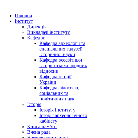
Головна
Інститут
Дирекція
Викладачі інституту
Кафедри
Кафедра археології та
спеціальних галузей
історичної науки
Кафедра всесвітньої
історії та міжнародних
відносин
Кафедра історії
України
Кафедра філософії,
соціальних та
політичних наук
Історія
Історія Інституту
Історія археологічного
кабінету
Книга памʼяті
Вчена рада
Науково-методичні