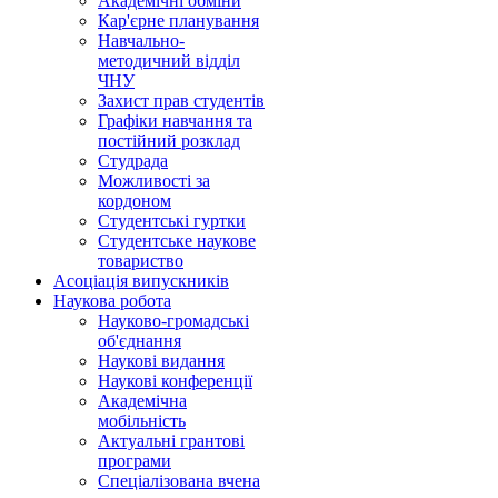
Академічні обміни
Кар'єрне планування
Навчально-
методичний відділ
ЧНУ
Захист прав студентів
Графіки навчання та
постійний розклад
Студрада
Можливості за
кордоном
Студентські гуртки
Студентське наукове
товариство
Асоціація випускників
Наукова робота
Науково-громадські
об'єднання
Наукові видання
Наукові конференції
Академічна
мобільність
Актуальні грантові
програми
Спеціалізована вчена