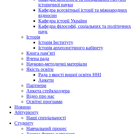
історичної науки
Кафедра всесвітньої історії та міжнародних
відносин
Кафедра історії України
Кафедра філософії, соціальних та політичних
наук
Історія
Історія Інституту
Історія археологічного кабінету
Книга памʼяті
Вчена рада
Науково-методичні матеріали
Якість освіти
Рада з якості вищої освіти ННІ
Анкети
Партнери
Анкета стейкхолдера
Відео про нас
Освітні програми
Hовини
Абітурієнту
Наші спеціальності
Студенту
Навчальний процес
Заочна форма навчання