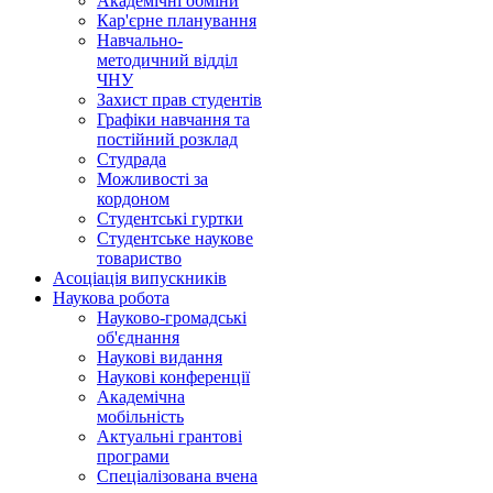
Академічні обміни
Кар'єрне планування
Навчально-
методичний відділ
ЧНУ
Захист прав студентів
Графіки навчання та
постійний розклад
Студрада
Можливості за
кордоном
Студентські гуртки
Студентське наукове
товариство
Асоціація випускників
Наукова робота
Науково-громадські
об'єднання
Наукові видання
Наукові конференції
Академічна
мобільність
Актуальні грантові
програми
Спеціалізована вчена