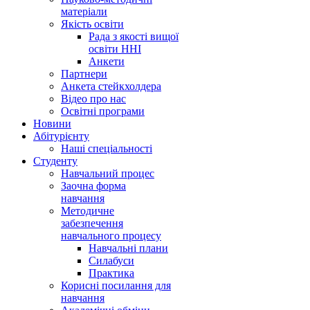
матеріали
Якість освіти
Рада з якості вищої
освіти ННІ
Анкети
Партнери
Анкета стейкхолдера
Відео про нас
Освітні програми
Hовини
Абітурієнту
Наші спеціальності
Студенту
Навчальний процес
Заочна форма
навчання
Методичне
забезпечення
навчального процесу
Навчальні плани
Силабуси
Практика
Корисні посилання для
навчання