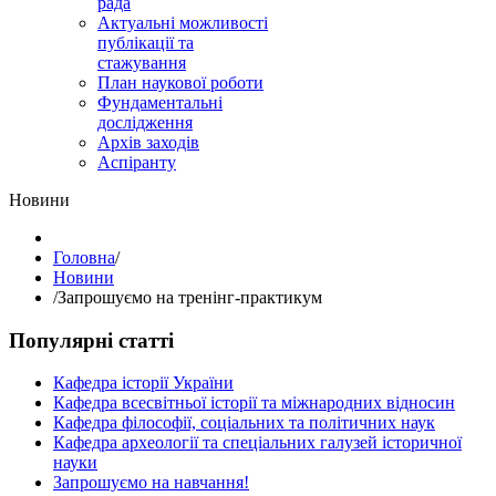
рада
Актуальні можливості
публікації та
стажування
План наукової роботи
Фундаментальні
дослідження
Архів заходів
Аспіранту
Hовини
Головна
/
Hовини
/
Запрошуємо на тренінг-практикум
Популярні статті
Кафедра історії України
Кафедра всесвітньої історії та міжнародних відносин
Кафедра філософії, соціальних та політичних наук
Кафедра археології та спеціальних галузей історичної
науки
Запрошуємо на навчання!