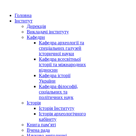
Головна
Інститут
Дирекція
Викладачі інституту
Кафедри
Кафедра археології та
спеціальних галузей
історичної науки
Кафедра всесвітньої
історії та міжнародних
відносин
Кафедра історії
України
Кафедра філософії,
соціальних та
політичних наук
Історія
Історія Інституту
Історія археологічного
кабінету
Книга памʼяті
Вчена рада
Науково-методичні