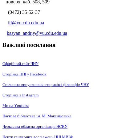
поверх, каб. 508, 509
(0472) 35-52-37
iif@vu.cdu.edu.ua
kasyan_andriy@vu.cdu.edu.ua
Важливі посилання
Офіційний сайт ЧНУ
Сторінка ННІ у Facebook
Спільнота випускників істориків і філософів ЧНУ
Сторінка в Instagram
Ми на Youtube
Наукова бібліотека ім. М. Максимовича
Черкаська обласна організація НCКУ
Центр ґендерних досліджень ННІ МВІФ