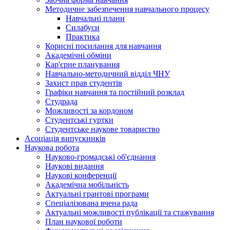
Методичне забезпечення навчального процесу
Навчальні плани
Силабуси
Практика
Корисні посилання для навчання
Академічні обміни
Кар'єрне планування
Навчально-методичний відділ ЧНУ
Захист прав студентів
Графіки навчання та постійний розклад
Студрада
Можливості за кордоном
Студентські гуртки
Студентське наукове товариство
Асоціація випускників
Наукова робота
Науково-громадські об'єднання
Наукові видання
Наукові конференції
Академічна мобільність
Актуальні грантові програми
Спеціалізована вчена рада
Актуальні можливості публікації та стажування
План наукової роботи