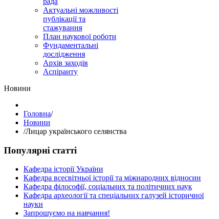
рада
Актуальні можливості
публікації та
стажування
План наукової роботи
Фундаментальні
дослідження
Архів заходів
Аспіранту
Hовини
Головна
/
Hовини
/
Лицар українського селянства
Популярні статті
Кафедра історії України
Кафедра всесвітньої історії та міжнародних відносин
Кафедра філософії, соціальних та політичних наук
Кафедра археології та спеціальних галузей історичної
науки
Запрошуємо на навчання!