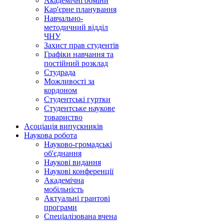
Академічні обміни
Кар'єрне планування
Навчально-
методичний відділ
ЧНУ
Захист прав студентів
Графіки навчання та
постійний розклад
Студрада
Можливості за
кордоном
Студентські гуртки
Студентське наукове
товариство
Асоціація випускників
Наукова робота
Науково-громадські
об'єднання
Наукові видання
Наукові конференції
Академічна
мобільність
Актуальні грантові
програми
Спеціалізована вчена