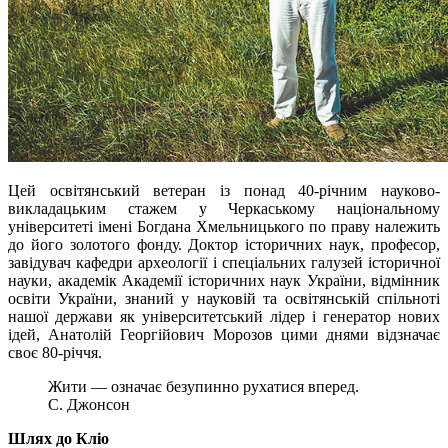
Цей освітянський ветеран із понад 40-річним науково-
викладацьким стажем у Черкаському національному
університеті імені Богдана Хмельницького по праву належить
до його золотого фонду. Доктор історичних наук, професор,
завідувач кафедри археології і спеціальних галузей історичної
науки, академік Академії історичних наук України, відмінник
освіти України, знаний у науковій та освітянській спільноті
нашої держави як університетський лідер і генератор нових
ідей, Анатолій Георгійович Морозов цими днями відзначає
своє 80-річчя.
Жити — означає безупинно рухатися вперед.
С. Джонсон
Шлях до Кліо