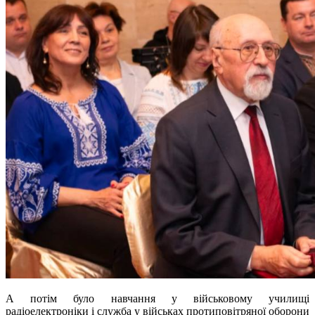
А потім було навчання у військовому училищі
радіоелектроніки і служба у військах протиповітряної оборони