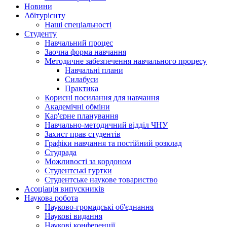
Hовини
Абітурієнту
Наші спеціальності
Студенту
Навчальний процес
Заочна форма навчання
Методичне забезпечення навчального процесу
Навчальні плани
Силабуси
Практика
Корисні посилання для навчання
Академічні обміни
Кар'єрне планування
Навчально-методичний відділ ЧНУ
Захист прав студентів
Графіки навчання та постійний розклад
Студрада
Можливості за кордоном
Студентські гуртки
Студентське наукове товариство
Асоціація випускників
Наукова робота
Науково-громадські об'єднання
Наукові видання
Наукові конференції