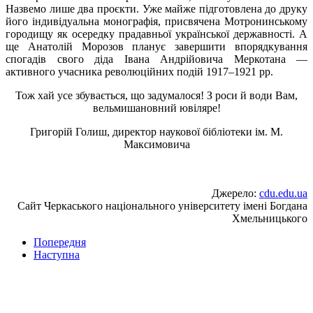
Назвемо лише два проєкти. Уже майже підготовлена до друку
його індивідуальна монографія, присвячена Мотронинському
городищу як осередку прадавньої української державності. А
ще Анатолій Морозов планує завершити впорядкування
спогадів свого діда Івана Андрійовича Меркотана —
активного учасника революційних подій 1917–1921 рр.
Тож хай усе збувається, що задумалося! З роси й води Вам,
вельмишановний ювіляре!
Григорій Голиш, директор наукової бібліотеки ім. М.
Максимовича
Джерело:
cdu.edu.ua
Сайт Черкаського національного університету імені Богдана
Хмельницького
Попередня
Наступна