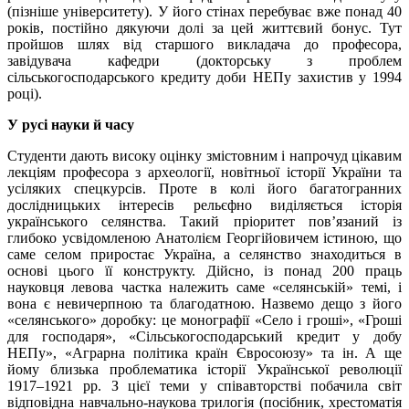
(пізніше університету). У його стінах перебуває вже понад 40
років, постійно дякуючи долі за цей життєвий бонус. Тут
пройшов шлях від старшого викладача до професора,
завідувача кафедри (докторську з проблем
сільськогосподарського кредиту доби НЕПу захистив у 1994
році).
У русі науки й часу
Студенти дають високу оцінку змістовним і напрочуд цікавим
лекціям професора з археології, новітньої історії України та
усіляких спецкурсів. Проте в колі його багатогранних
дослідницьких інтересів рельєфно виділяється історія
українського селянства. Такий пріоритет пов’язаний із
глибоко усвідомленою Анатолієм Георгійовичем істиною, що
саме селом приростає Україна, а селянство знаходиться в
основі цього її конструкту. Дійсно, із понад 200 праць
науковця левова частка належить саме «селянській» темі, і
вона є невичерпною та благодатною. Назвемо дещо з його
«селянського» доробку: це монографії «Село і гроші», «Гроші
для господаря», «Сільськогосподарський кредит у добу
НЕПу», «Аграрна політика країн Євросоюзу» та ін. А ще
йому близька проблематика історії Української революції
1917–1921 рр. З цієї теми у співавторстві побачила світ
відповідна навчально-наукова трилогія (посібник, хрестоматія