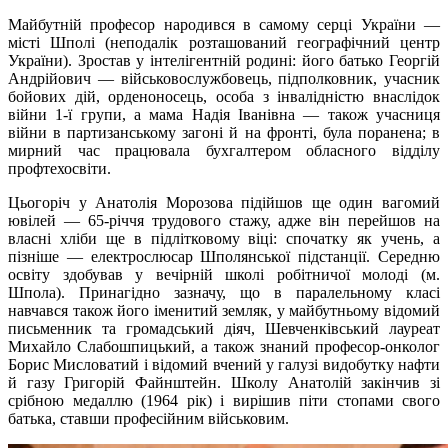
Майбутній професор народився в самому серці України —
місті Шполі (неподалік розташований географічний центр
України). Зростав у інтелігентній родині: його батько Георгій
Андрійович — військовослужбовець, підполковник, учасник
бойових дій, орденоносець, особа з інвалідністю внаслідок
війни 1-ї групи, а мама Надія Іванівна — також учасниця
війни в партизанському загоні й на фронті, була поранена; в
мирний час працювала бухгалтером обласного відділу
профтехосвіти.
Цьогоріч у Анатолія Морозова підійшов ще один вагомий
ювілей — 65-річчя трудового стажу, адже він перейшов на
власні хліби ще в підлітковому віці: спочатку як учень, а
пізніше — електрослюсар Шполянської підстанції. Середню
освіту здобував у вечірній школі робітничої молоді (м.
Шпола). Принагідно зазначу, що в паралельному класі
навчався також його іменитий земляк, у майбутньому відомий
письменник та громадський діяч, Шевченківський лауреат
Михайло Слабошпицький, а також знаний професор-онколог
Борис Мисловатий і відомий вчений у галузі видобутку нафти
й газу Григорій Файнштейн. Школу Анатолій закінчив зі
срібною медаллю (1964 рік) і вирішив піти стопами свого
батька, ставши професійним військовим.