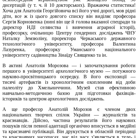
дисертацій (у т. ч. й 10 докторських). Вражаюча статистика!
Хоча для Анатолія Георгійовича всі його учні дорогі, мов рідні
діти, все ж із цього довгого списку він виділяє професора
Сергія Корновенка (нині він ще й голова вказаної спецради та
директор НДІ селянства і вивчення аграрної історії),
професорку, очільницю Центру гендерних досліджень ЧНУ
Наталку Земзюліну, проректора Черкаського державного
технологічного університету, професора Валентина
Лазуренка, професорку Уманського національного
університету садівництва Зінаїду Священко та ін.
В активі Анатолія Морозова — і започаткування роботи
першого в університеті археологічного музею — потужного
науково-просвітницького осередку. В його експозиції —
тисячі артефактів із хронологічним охопленням від доби
палеоліту до Хмельниччини. Музей став ефективною
навчально-методичною базою для підготовки фахівців-
істориків та центром археологічних досліджень.
А ще професор Анатолій Морозов є членом двох
національних творчих спілок України — журналістів та
краєзнавців. Дійсно, частина результатів його наукових
пошуків після певної адаптації органічно вписується в медійні
та краєзнавчі публікації. Він друкується в обласній періодиці
та краєзнавчих часописах, час від часу з’являється в теле- і