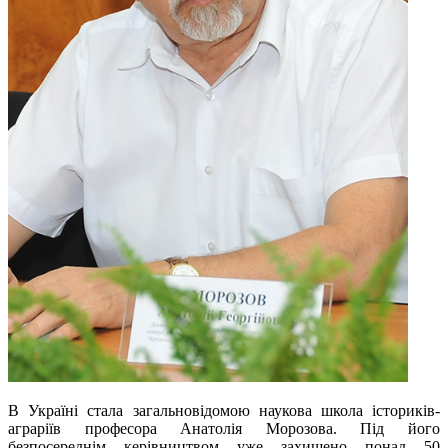
В Україні стала загальновідомою наукова школа істориків-
аграріїв професора Анатолія Морозова. Під його
безпосереднім керівництвом уже захищено понад 50