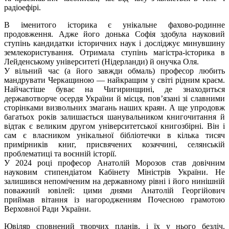
радіоефірі.
В іменитого історика є унікальне фахово-родинне
продовження. Адже його донька Софія здобула науковий
ступінь кандидатки історичних наук і досліджує минувшину
землекористування. Отримала ступінь магістра-історика в
Лейденському університеті (Нідерланди) й онучка Оля.
У вільний час (а його завжди обмаль) професор любить
мандрувати Черкащиною — найкращим у світі рідним краєм.
Найчастіше буває на Чигиринщині, де знаходиться
державотворче осердя України й місця, пов’язані зі славними
сторінками визвольних змагань наших краян. А ще упродовж
багатьох років залишається шанувальником книгочитання й
відтак є великим другом університетської книгозбірні. Він і
сам є власником унікальної бібліотечки в кілька тисяч
примірників книг, присвячених козаччині, селянській
проблематиці та воєнній історії.
У 2024 році професор Анатолій Морозов став довічним
науковим стипендіатом Кабінету Міністрів України. Не
залишився непоміченим на державному рівні і його нинішній
поважний ювілей: цими днями Анатолій Георгійович
приймав вітання із нагородженням Почесною грамотою
Верховної Ради України.
Ювіляр сповнений творчих планів, і їх у нього безліч.