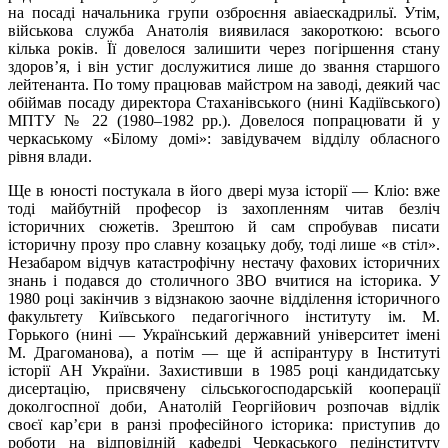
на посаді начальника групи озброєння авіаескадрильї. Утім,
військова служба Анатолія виявилася закороткою: всього
кілька років. Її довелося залишити через погіршення стану
здоров’я, і він устиг дослужитися лише до звання старшого
лейтенанта. По тому працював майстром на заводі, деякий час
обіймав посаду директора Стаханівського (нині Кадіївського)
МПТУ № 22 (1980–1982 рр.). Довелося попрацювати й у
черкаському «Білому домі»: завідувачем відділу обласного
рівня влади.
Ще в юності постукала в його двері муза історії — Кліо: вже
тоді майбутній професор із захопленням читав безліч
історичних сюжетів. Зрештою й сам спробував писати
історичну прозу про славну козацьку добу, тоді лише «в стіл».
Незабаром відчув катастрофічну нестачу фахових історичних
знань і подався до столичного ЗВО вчитися на історика. У
1980 році закінчив з відзнакою заочне відділення історичного
факультету Київського педагогічного інституту ім. М.
Горького (нині — Український державний університет імені
М. Драгоманова), а потім — ще й аспірантуру в Інституті
історії АН України. Захистивши в 1985 році кандидатську
дисертацію, присвячену сільськогосподарській кооперації
доколгоспної доби, Анатолій Георгійович розпочав відлік
своєї кар’єри в ранзі професійного історика: приступив до
роботи на відповідній кафедрі Черкаського педінституту