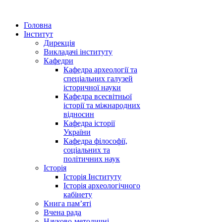
Головна
Інститут
Дирекція
Викладачі інституту
Кафедри
Кафедра археології та
спеціальних галузей
історичної науки
Кафедра всесвітньої
історії та міжнародних
відносин
Кафедра історії
України
Кафедра філософії,
соціальних та
політичних наук
Історія
Історія Інституту
Історія археологічного
кабінету
Книга памʼяті
Вчена рада
Науково-методичні