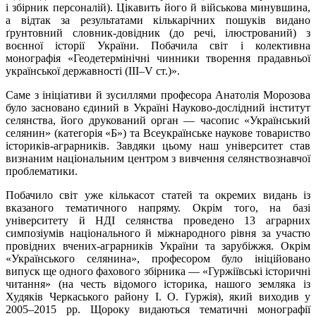
і збірник персоналій). Цікавить його й військова минувшина,
а відтак за результатами кількарічних пошуків видано
ґрунтовний словник-довідник (до речі, ілюстрований) з
воєнної історії України. Побачила світ і колективна
монографія «Геодетермінічні чинники творення прадавньої
української державності (ІІІ–V ст.)».
Саме з ініціативи й зусиллями професора Анатолія Морозова
було засновано єдиний в Україні Науково-дослідний інститут
селянства, його друкований орган — часопис «Український
селянин» (категорія «Б») та Всеукраїнське наукове товариство
істориків-аграрників. Завдяки цьому наш університет став
визнаним національним центром з вивчення селянствознавчої
проблематики.
Побачило світ уже кількасот статей та окремих видань із
вказаного тематичного напряму. Окрім того, на базі
університету й НДІ селянства проведено 13 аграрних
симпозіумів національного й міжнародного рівня за участю
провідних вчених-аграрників України та зарубіжжя. Окрім
«Українського селянина», професором було ініційовано
випуск ще одного фахового збірника — «Гуржіївські історичні
читання» (на честь відомого історика, нашого земляка із
Худяків Черкаського району І. О. Гуржія), який виходив у
2005–2015 рр. Щороку видаються тематичні монографії