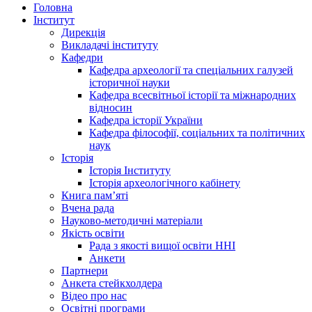
Головна
Інститут
Дирекція
Викладачі інституту
Кафедри
Кафедра археології та спеціальних галузей
історичної науки
Кафедра всесвітньої історії та міжнародних
відносин
Кафедра історії України
Кафедра філософії, соціальних та політичних
наук
Історія
Історія Інституту
Історія археологічного кабінету
Книга памʼяті
Вчена рада
Науково-методичні матеріали
Якість освіти
Рада з якості вищої освіти ННІ
Анкети
Партнери
Анкета стейкхолдера
Відео про нас
Освітні програми