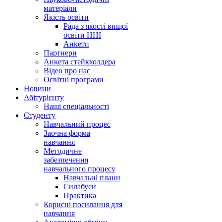
матеріали
Якість освіти
Рада з якості вищої
освіти ННІ
Анкети
Партнери
Анкета стейкхолдера
Відео про нас
Освітні програми
Hовини
Абітурієнту
Наші спеціальності
Студенту
Навчальний процес
Заочна форма
навчання
Методичне
забезпечення
навчального процесу
Навчальні плани
Силабуси
Практика
Корисні посилання для
навчання