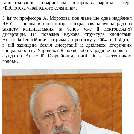
започаткованої товариством істориків-аграрників серії
«Бібліотека українського селянина».
З ім’ям професора А. Морозова пов’язане ще одне надбання
ЧНУ — перша в його історії спеціалізована вчена рада із
захисту кандидатських (а тепер уже й докторських)
дисертацій. Ця поважна наукова структура клопотами
Анатолія Георгійовича отримала прописку у 2004 р., і відтоді
в ній захищено безліч дисертацій із декількох історичних
спеціальностей. Упродовж 8 років роботу ради очолював її
фундатор Анатолій Георгійович, нині він є заступником
голови.