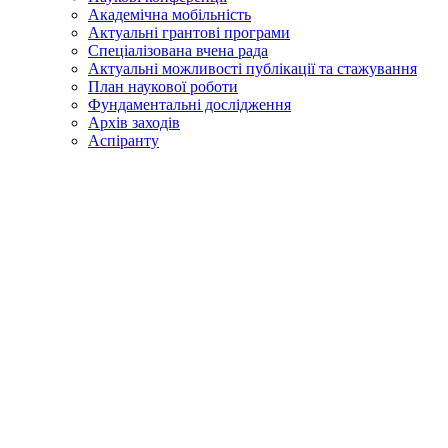
Академічна мобільність
Актуальні грантові програми
Спеціалізована вчена рада
Актуальні можливості публікації та стажування
План наукової роботи
Фундаментальні дослідження
Архів заходів
Аспіранту