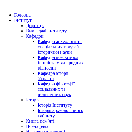
Головна
Інститут
Дирекція
Викладачі інституту
Кафедри
Кафедра археології та
спеціальних галузей
історичної науки
Кафедра всесвітньої
історії та міжнародних
відносин
Кафедра історії
України
Кафедра філософії,
соціальних та
політичних наук
Історія
Історія Інституту
Історія археологічного
кабінету
Книга памʼяті
Вчена рада
Науково-методичні