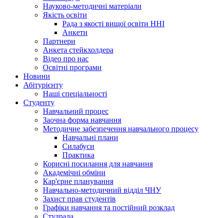
Науково-методичні матеріали
Якість освіти
Рада з якості вищої освіти ННІ
Анкети
Партнери
Анкета стейкхолдера
Відео про нас
Освітні програми
Hовини
Абітурієнту
Наші спеціальності
Студенту
Навчальний процес
Заочна форма навчання
Методичне забезпечення навчального процесу
Навчальні плани
Силабуси
Практика
Корисні посилання для навчання
Академічні обміни
Кар'єрне планування
Навчально-методичний відділ ЧНУ
Захист прав студентів
Графіки навчання та постійний розклад
Студрада