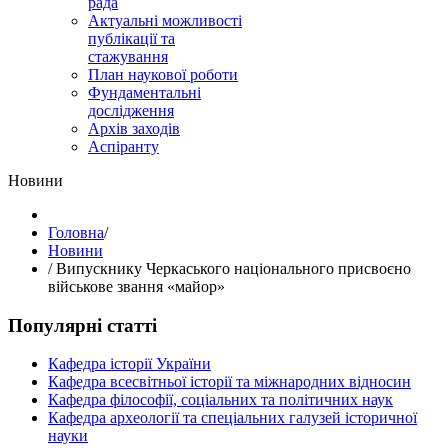
рада
Актуальні можливості
публікації та
стажування
План наукової роботи
Фундаментальні
дослідження
Архів заходів
Аспіранту
Hовини
Головна
/
Hовини
/
Випускнику Черкаського національного присвоєно
військове звання «майор»
Популярні статті
Кафедра історії України
Кафедра всесвітньої історії та міжнародних відносин
Кафедра філософії, соціальних та політичних наук
Кафедра археології та спеціальних галузей історичної
науки