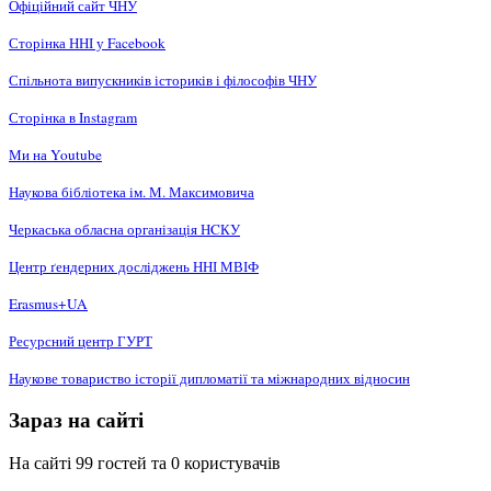
Офіційний сайт ЧНУ
Сторінка ННІ у Facebook
Спільнота випускників істориків і філософів ЧНУ
Сторінка в Instagram
Ми на Youtube
Наукова бібліотека ім. М. Максимовича
Черкаська обласна організація НCКУ
Центр ґендерних досліджень ННІ МВІФ
Erasmus+UA
Ресурсний центр ГУРТ
Наукове товариство історії дипломатії та міжнародних відносин
Зараз на сайті
На сайті 99 гостей та 0 користувачів