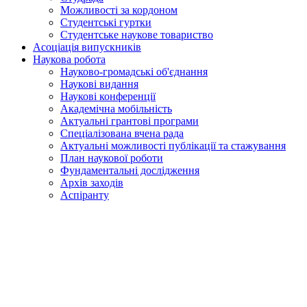
Можливості за кордоном
Студентські гуртки
Студентське наукове товариство
Асоціація випускників
Наукова робота
Науково-громадські об'єднання
Наукові видання
Наукові конференції
Академічна мобільність
Актуальні грантові програми
Спеціалізована вчена рада
Актуальні можливості публікації та стажування
План наукової роботи
Фундаментальні дослідження
Архів заходів
Аспіранту