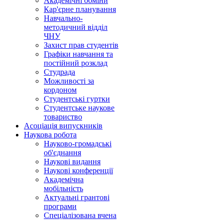
Академічні обміни
Кар'єрне планування
Навчально-
методичний відділ
ЧНУ
Захист прав студентів
Графіки навчання та
постійний розклад
Студрада
Можливості за
кордоном
Студентські гуртки
Студентське наукове
товариство
Асоціація випускників
Наукова робота
Науково-громадські
об'єднання
Наукові видання
Наукові конференції
Академічна
мобільність
Актуальні грантові
програми
Спеціалізована вчена