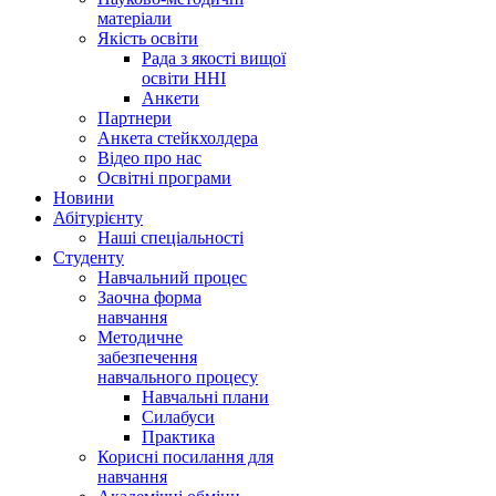
матеріали
Якість освіти
Рада з якості вищої
освіти ННІ
Анкети
Партнери
Анкета стейкхолдера
Відео про нас
Освітні програми
Hовини
Абітурієнту
Наші спеціальності
Студенту
Навчальний процес
Заочна форма
навчання
Методичне
забезпечення
навчального процесу
Навчальні плани
Силабуси
Практика
Корисні посилання для
навчання