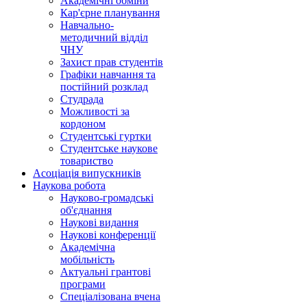
Академічні обміни
Кар'єрне планування
Навчально-
методичний відділ
ЧНУ
Захист прав студентів
Графіки навчання та
постійний розклад
Студрада
Можливості за
кордоном
Студентські гуртки
Студентське наукове
товариство
Асоціація випускників
Наукова робота
Науково-громадські
об'єднання
Наукові видання
Наукові конференції
Академічна
мобільність
Актуальні грантові
програми
Спеціалізована вчена