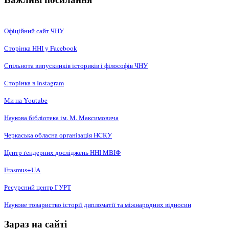
Офіційний сайт ЧНУ
Сторінка ННІ у Facebook
Спільнота випускників істориків і філософів ЧНУ
Сторінка в Instagram
Ми на Youtube
Наукова бібліотека ім. М. Максимовича
Черкаська обласна організація НCКУ
Центр ґендерних досліджень ННІ МВІФ
Erasmus+UA
Ресурсний центр ГУРТ
Наукове товариство історії дипломатії та міжнародних відносин
Зараз на сайті