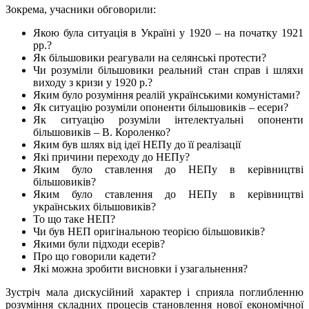
Зокрема, учасники обговорили:
Якою була ситуація в Україні у 1920 – на початку 1921
рр.?
Як більшовики реагували на селянські протести?
Чи розуміли більшовики реальний стан справ і шляхи
виходу з кризи у 1920 р.?
Яким було розуміння реалій українськими комуністами?
Як ситуацію розуміли опоненти більшовиків – есери?
Як ситуацію розуміли інтелектуальні опоненти
більшовиків – В. Короленко?
Яким був шлях від ідеї НЕПу до її реалізації
Які причини переходу до НЕПу?
Яким було ставлення до НЕПу в керівництві
більшовиків?
Яким було ставлення до НЕПу в керівництві
українських більшовиків?
То що таке НЕП?
Чи був НЕП оригінальною теорією більшовиків?
Якими були підходи есерів?
Про що говорили кадети?
Які можна зробити висновки і узагальнення?
Зустріч мала дискусійний характер і сприяла поглибленню
розуміння складних процесів становлення нової економічної