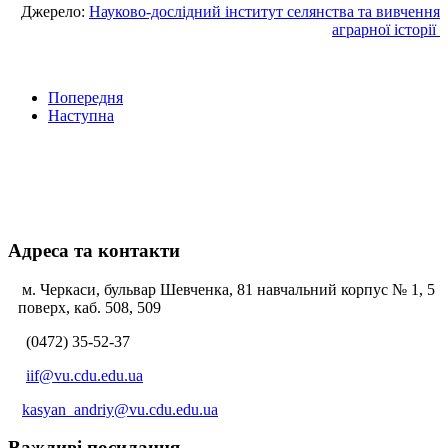
Джерело:
Науково-дослідний інститут селянства та вивчення
аграрної історії
Попередня
Наступна
Адреса та контакти
м. Черкаси, бульвар Шевченка, 81 навчальний корпус № 1, 5
поверх, каб. 508, 509
(0472) 35-52-37
iif@vu.cdu.edu.ua
kasyan_andriy@vu.cdu.edu.ua
Важливі посилання