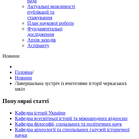
рада
Актуальні можливості
публікації та
стажування
План наукової роботи
Фундаментальні
дослідження
Архів заходів
Аспіранту
Hовини
Головна
/
Hовини
/
Завершальна зустріч із вчителями історії черкаських
шкіл
Популярні статті
Кафедра історії України
Кафедра всесвітньої історії та міжнародних відносин
Кафедра філософії, соціальних та політичних наук
Кафедра археології та спеціальних галузей історичної
науки