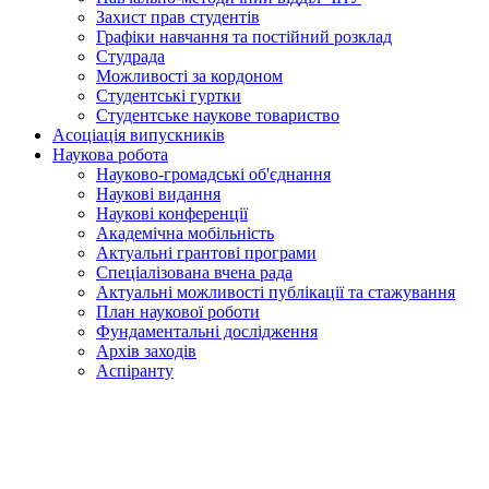
Захист прав студентів
Графіки навчання та постійний розклад
Студрада
Можливості за кордоном
Студентські гуртки
Студентське наукове товариство
Асоціація випускників
Наукова робота
Науково-громадські об'єднання
Наукові видання
Наукові конференції
Академічна мобільність
Актуальні грантові програми
Спеціалізована вчена рада
Актуальні можливості публікації та стажування
План наукової роботи
Фундаментальні дослідження
Архів заходів
Аспіранту