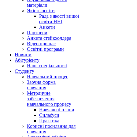
матеріали
Якість освіти
Рада з якості вищої
освіти ННІ
Анкети
Партнери
Анкета стейкхолдера
Відео про нас
Освітні програми
Hовини
Абітурієнту
Наші спеціальності
Студенту
Навчальний процес
Заочна форма
навчання
Методичне
забезпечення
навчального процесу
Навчальні плани
Силабуси
Практика
Корисні посилання для
навчання