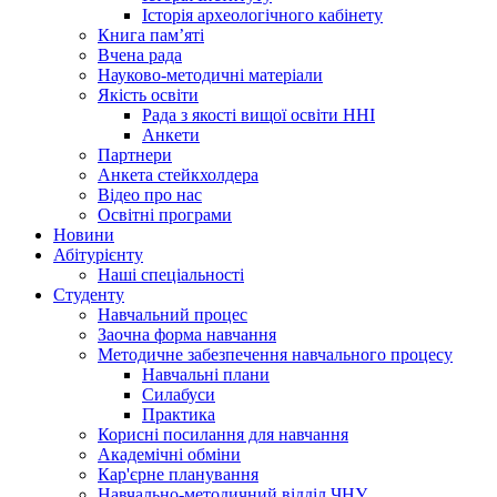
Історія археологічного кабінету
Книга памʼяті
Вчена рада
Науково-методичні матеріали
Якість освіти
Рада з якості вищої освіти ННІ
Анкети
Партнери
Анкета стейкхолдера
Відео про нас
Освітні програми
Hовини
Абітурієнту
Наші спеціальності
Студенту
Навчальний процес
Заочна форма навчання
Методичне забезпечення навчального процесу
Навчальні плани
Силабуси
Практика
Корисні посилання для навчання
Академічні обміни
Кар'єрне планування
Навчально-методичний відділ ЧНУ