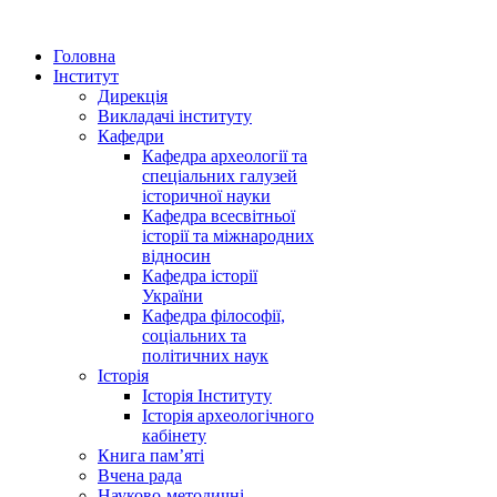
Головна
Інститут
Дирекція
Викладачі інституту
Кафедри
Кафедра археології та
спеціальних галузей
історичної науки
Кафедра всесвітньої
історії та міжнародних
відносин
Кафедра історії
України
Кафедра філософії,
соціальних та
політичних наук
Історія
Історія Інституту
Історія археологічного
кабінету
Книга памʼяті
Вчена рада
Науково-методичні