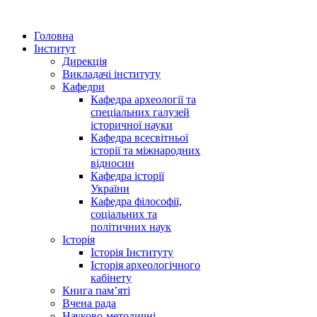
Головна
Інститут
Дирекція
Викладачі інституту
Кафедри
Кафедра археології та
спеціальних галузей
історичної науки
Кафедра всесвітньої
історії та міжнародних
відносин
Кафедра історії
України
Кафедра філософії,
соціальних та
політичних наук
Історія
Історія Інституту
Історія археологічного
кабінету
Книга памʼяті
Вчена рада
Науково-методичні