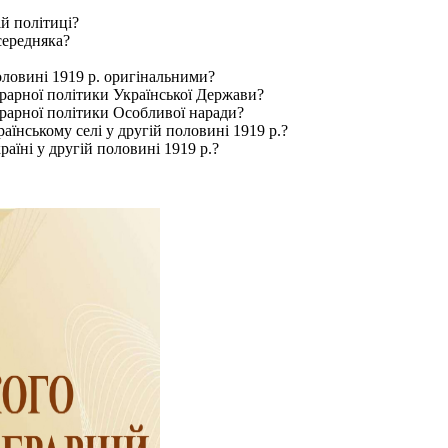
й політиці?
середняка?
половині 1919 р. оригінальними?
грарної політики Української Держави?
грарної політики Особливої наради?
їнському селі у другій половині 1919 р.?
аїні у другій половині 1919 р.?