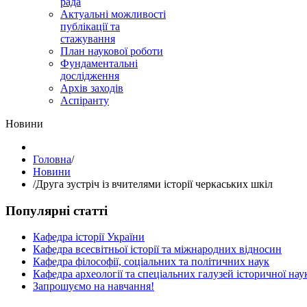
рада
Актуальні можливості
публікації та
стажування
План наукової роботи
Фундаментальні
дослідження
Архів заходів
Аспіранту
Hовини
Головна
/
Hовини
/
Друга зустріч із вчителями історії черкаських шкіл
Популярні статті
Кафедра історії України
Кафедра всесвітньої історії та міжнародних відносин
Кафедра філософії, соціальних та політичних наук
Кафедра археології та спеціальних галузей історичної нау
Запрошуємо на навчання!