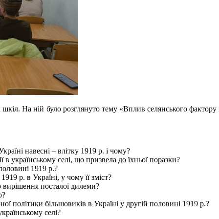
ких шкіл. На ній було розглянуто тему «Вплив селянського фактору
раїні навесні – влітку 1919 р. і чому?
 в українському селі, що призвела до їхньої поразки?
половині 1919 р.?
19 р. в Україні, у чому її зміст?
о вирішення посталої дилеми?
о?
ної політики більшовиків в Україні у другій половині 1919 р.?
українському селі?