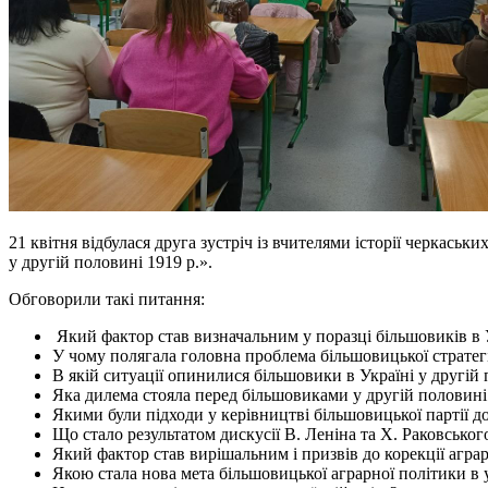
21 квітня відбулася друга зустріч із вчителями історії черкась
у другій половині 1919 р.».
Обговорили такі питання:
Який фактор став визначальним у поразці більшовиків в Ук
У чому полягала головна проблема більшовицької стратегії
В якій ситуації опинилися більшовики в Україні у другій 
Яка дилема стояла перед більшовиками у другій половині 19
Якими були підходи у керівництві більшовицької партії д
Що стало результатом дискусії В. Леніна та Х. Раковськог
Який фактор став вирішальним і призвів до корекції аграр
Якою стала нова мета більшовицької аграрної політики в 