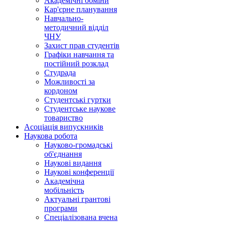
Академічні обміни
Кар'єрне планування
Навчально-
методичний відділ
ЧНУ
Захист прав студентів
Графіки навчання та
постійний розклад
Студрада
Можливості за
кордоном
Студентські гуртки
Студентське наукове
товариство
Асоціація випускників
Наукова робота
Науково-громадські
об'єднання
Наукові видання
Наукові конференції
Академічна
мобільність
Актуальні грантові
програми
Спеціалізована вчена