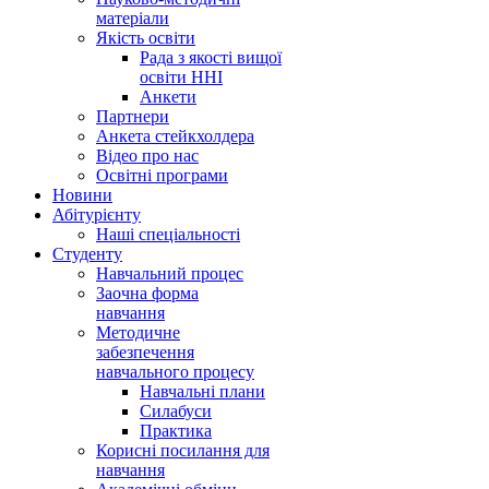
матеріали
Якість освіти
Рада з якості вищої
освіти ННІ
Анкети
Партнери
Анкета стейкхолдера
Відео про нас
Освітні програми
Hовини
Абітурієнту
Наші спеціальності
Студенту
Навчальний процес
Заочна форма
навчання
Методичне
забезпечення
навчального процесу
Навчальні плани
Силабуси
Практика
Корисні посилання для
навчання