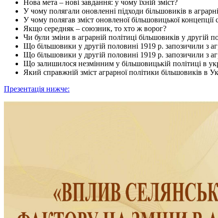
Нова мета – нові завдання: у чому їхній зміст?
У чому полягали оновленні підходи більшовиків в аграрні
У чому полягав зміст оновленої більшовицької концепції 
Якщо середняк – союзник, то хто ж ворог?
Чи були зміни в аграрній політиці більшовиків у другій 
Що більшовики у другій половині 1919 р. запозичили з а
Що більшовики у другій половині 1919 р. запозичили з а
Що залишилося незмінним у більшовицькій політиці в укра
Який справжній зміст аграрної політики більшовиків в Укр
Презентація нижче: