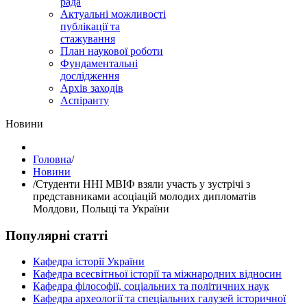
рада
Актуальні можливості
публікації та
стажування
План наукової роботи
Фундаментальні
дослідження
Архів заходів
Аспіранту
Hовини
Головна
/
Hовини
/
Студенти ННІ МВІФ взяли участь у зустрічі з
представниками асоціацій молодих дипломатів
Молдови, Польщі та України
Популярні статті
Кафедра історії України
Кафедра всесвітньої історії та міжнародних відносин
Кафедра філософії, соціальних та політичних наук
Кафедра археології та спеціальних галузей історичної