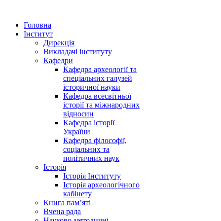
Головна
Інститут
Дирекція
Викладачі інституту
Кафедри
Кафедра археології та
спеціальних галузей
історичної науки
Кафедра всесвітньої
історії та міжнародних
відносин
Кафедра історії
України
Кафедра філософії,
соціальних та
політичних наук
Історія
Історія Інституту
Історія археологічного
кабінету
Книга памʼяті
Вчена рада
Науково-методичні