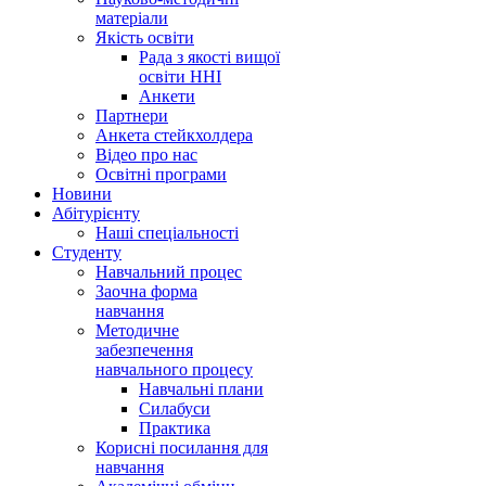
матеріали
Якість освіти
Рада з якості вищої
освіти ННІ
Анкети
Партнери
Анкета стейкхолдера
Відео про нас
Освітні програми
Hовини
Абітурієнту
Наші спеціальності
Студенту
Навчальний процес
Заочна форма
навчання
Методичне
забезпечення
навчального процесу
Навчальні плани
Силабуси
Практика
Корисні посилання для
навчання