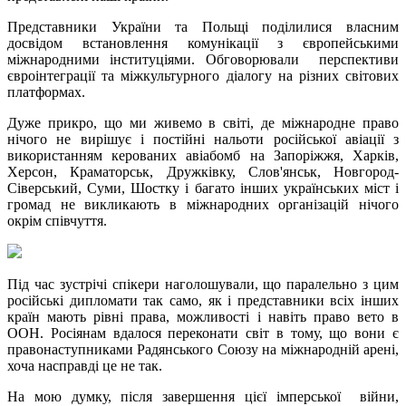
Представники України та Польщі поділилися власним
досвідом встановлення комунікації з європейськими
міжнародними інституціями. Обговорювали перспективи
євроінтеграції та міжкультурного діалогу на різних світових
платформах.
Дуже прикро, що ми живемо в світі, де міжнародне право
нічого не вирішує і постійні нальоти російської авіації з
використанням керованих авіабомб на Запоріжжя, Харків,
Херсон, Краматорськ, Дружківку, Слов'янськ, Новгород-
Сіверський, Суми, Шостку і багато інших українських міст і
громад не викликають в міжнародних організацій нічого
окрім співчуття.
Під час зустрічі спікери наголошували, що паралельно з цим
російські дипломати так само, як і представники всіх інших
країн мають рівні права, можливості і навіть право вето в
ООН. Росіянам вдалося переконати світ в тому, що вони є
правонаступниками Радянського Союзу на міжнародній арені,
хоча насправді це не так.
На мою думку, після завершення цієї імперської війни,