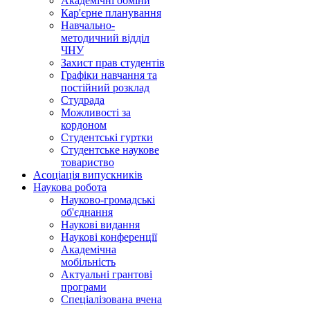
Академічні обміни
Кар'єрне планування
Навчально-
методичний відділ
ЧНУ
Захист прав студентів
Графіки навчання та
постійний розклад
Студрада
Можливості за
кордоном
Студентські гуртки
Студентське наукове
товариство
Асоціація випускників
Наукова робота
Науково-громадські
об'єднання
Наукові видання
Наукові конференції
Академічна
мобільність
Актуальні грантові
програми
Спеціалізована вчена