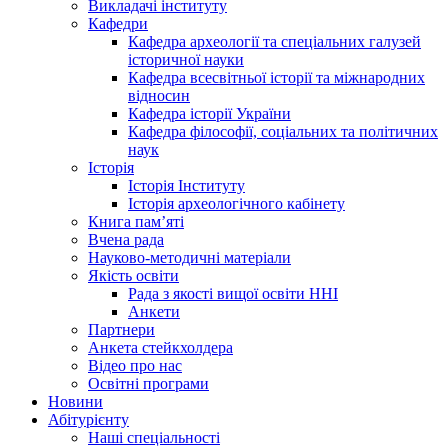
Викладачі інституту
Кафедри
Кафедра археології та спеціальних галузей
історичної науки
Кафедра всесвітньої історії та міжнародних
відносин
Кафедра історії України
Кафедра філософії, соціальних та політичних
наук
Історія
Історія Інституту
Історія археологічного кабінету
Книга памʼяті
Вчена рада
Науково-методичні матеріали
Якість освіти
Рада з якості вищої освіти ННІ
Анкети
Партнери
Анкета стейкхолдера
Відео про нас
Освітні програми
Hовини
Абітурієнту
Наші спеціальності