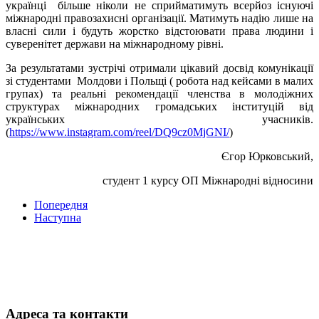
українці більше ніколи не сприйматимуть всерйоз існуючі
міжнародні правозахисні організації. Матимуть надію лише на
власні сили і будуть жорстко відстоювати права людини і
суверенітет держави на міжнародному рівні.
За результатами зустрічі отримали цікавий досвід комунікації
зі студентами Молдови і Польщі ( робота над кейсами в малих
групах) та реальні рекомендації членства в молодіжних
структурах міжнародних громадських інституцій від
українських учасників.
(
https://www.instagram.com/reel/DQ9cz0MjGNI/
)
Єгор Юрковський,
студент 1 курсу ОП Міжнародні відносини
Попередня
Наступна
Адреса та контакти