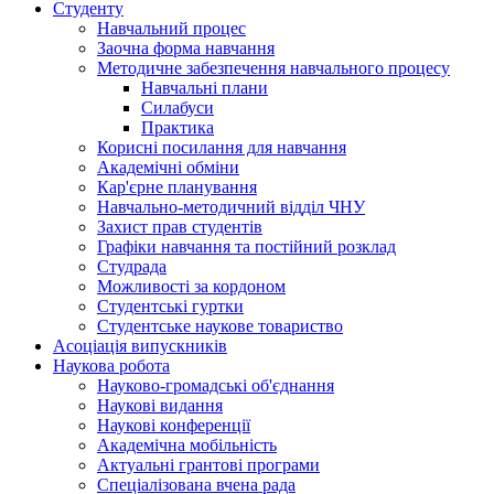
Студенту
Навчальний процес
Заочна форма навчання
Методичне забезпечення навчального процесу
Навчальні плани
Силабуси
Практика
Корисні посилання для навчання
Академічні обміни
Кар'єрне планування
Навчально-методичний відділ ЧНУ
Захист прав студентів
Графіки навчання та постійний розклад
Студрада
Можливості за кордоном
Студентські гуртки
Студентське наукове товариство
Асоціація випускників
Наукова робота
Науково-громадські об'єднання
Наукові видання
Наукові конференції
Академічна мобільність
Актуальні грантові програми
Спеціалізована вчена рада