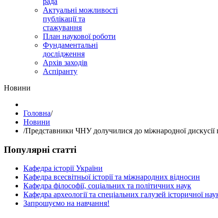
рада
Актуальні можливості
публікації та
стажування
План наукової роботи
Фундаментальні
дослідження
Архів заходів
Аспіранту
Hовини
Головна
/
Hовини
/
Представники ЧНУ долучилися до міжнародної дискусії п
Популярні статті
Кафедра історії України
Кафедра всесвітньої історії та міжнародних відносин
Кафедра філософії, соціальних та політичних наук
Кафедра археології та спеціальних галузей історичної нау
Запрошуємо на навчання!