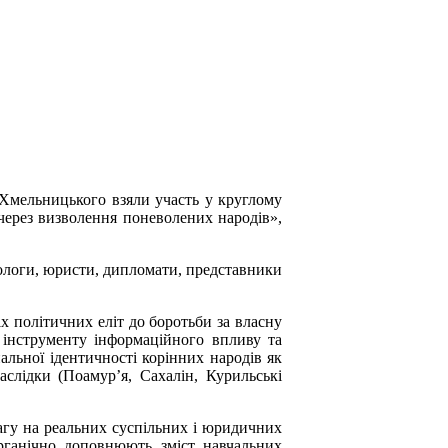
а Хмельницького взяли участь у круглому
 через визволення поневолених народів»,
ітологи, юристи, дипломати, представники
іх політичних еліт до боротьби за власну
 інструменту інформаційного впливу та
альної ідентичності корінних народів як
аслідки (
Поамур’я
, Сахалін, Курильські
вагу на реальних суспільних і юридичних
органічно доповнюють зміст навчальних