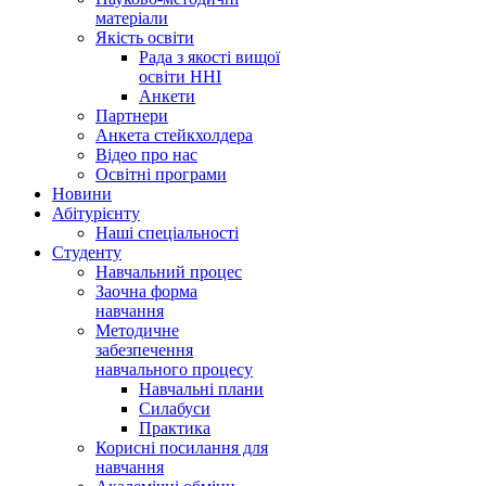
матеріали
Якість освіти
Рада з якості вищої
освіти ННІ
Анкети
Партнери
Анкета стейкхолдера
Відео про нас
Освітні програми
Hовини
Абітурієнту
Наші спеціальності
Студенту
Навчальний процес
Заочна форма
навчання
Методичне
забезпечення
навчального процесу
Навчальні плани
Силабуси
Практика
Корисні посилання для
навчання