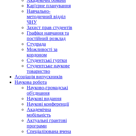
Академічні обміни
Кар'єрне планування
Навчально-
методичний відділ
ЧНУ
Захист прав студентів
Графіки навчання та
постійний розклад
Студрада
Можливості за
кордоном
Студентські гуртки
Студентське наукове
товариство
Асоціація випускників
Наукова робота
Науково-громадські
об'єднання
Наукові видання
Наукові конференції
Академічна
мобільність
Актуальні грантові
програми
Спеціалізована вчена