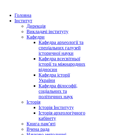
Головна
Інститут
Дирекція
Викладачі інституту
Кафедри
Кафедра археології та
спеціальних галузей
історичної науки
Кафедра всесвітньої
історії та міжнародних
відносин
Кафедра історії
України
Кафедра філософії,
соціальних та
політичних наук
Історія
Історія Інституту
Історія археологічного
кабінету
Книга памʼяті
Вчена рада
Науково-методичні