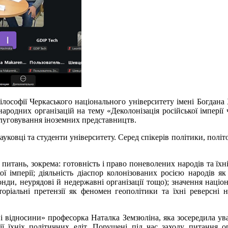
філософії Черкаського національного університету імені Богдан
ародних організацій на тему «Деколонізація російської імперії
бслуговування іноземних представництв.
науковці та студенти університету. Серед спікерів політики, пол
питань, зокрема: готовність і право поневолених народів та їхн
ої імперії; діяльність діаспор колонізованих
росією
народів як
ди, неурядові й недержавні організації тощо); значення націон
иторіальні претензії як феномен геополітики та їхні реверсні н
ні відносини» професорка Наталка
Земзюліна
, яка зосередила у
ії їхніх політичних еліт. Порушені під час заходу питання 