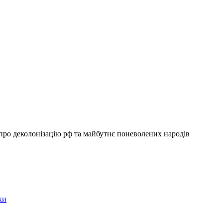
ро деколонізацію рф та майбутнє поневолених народів
ки