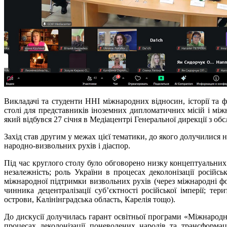
Викладачі та студенти ННІ міжнародних відносин, історії та 
столі для представників іноземних дипломатичних місій і міжн
який відбувся 27 січня в Медіацентрі Генеральної дирекції з о
Захід став другим у межах цієї тематики, до якого долучилися 
народно-визвольних рухів і діаспор.
Під час круглого столу було обговорено низку концептуальних 
незалежність; роль України в процесах деколонізації російськ
міжнародної підтримки визвольних рухів (через міжнародні фон
чинника децентралізації суб’єктності російської імперії; тер
острови, Калінінградська область, Карелія тощо).
До дискусії долучилась гарант освітньої програми «Міжнарод
процесах деколонізації поневолених народів та трансформац