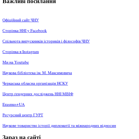
Важливі посилання
Офіційний сайт ЧНУ
Сторінка ННІ у Facebook
Спільнота випускників істориків і філософів ЧНУ
Сторінка в Instagram
Ми на Youtube
Наукова бібліотека ім. М. Максимовича
Черкаська обласна організація НCКУ
Центр ґендерних досліджень ННІ МВІФ
Erasmus+UA
Ресурсний центр ГУРТ
Наукове товариство історії дипломатії та міжнародних відносин
Зараз на сайті