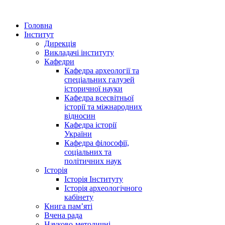
Головна
Інститут
Дирекція
Викладачі інституту
Кафедри
Кафедра археології та
спеціальних галузей
історичної науки
Кафедра всесвітньої
історії та міжнародних
відносин
Кафедра історії
України
Кафедра філософії,
соціальних та
політичних наук
Історія
Історія Інституту
Історія археологічного
кабінету
Книга памʼяті
Вчена рада
Науково-методичні