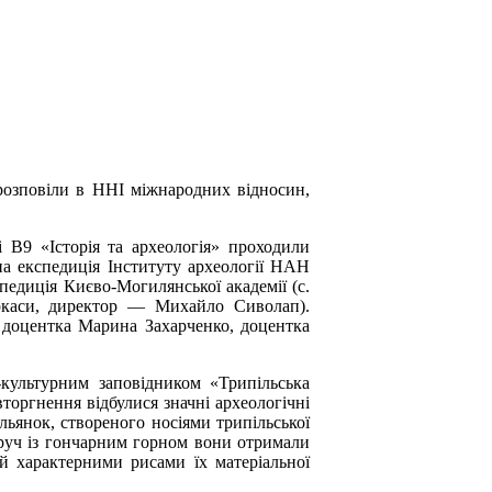
 розповіли в ННІ міжнародних відносин,
і В9 «Історія та археологія» проходили
на експедиція Інституту археології НАН
едиція Києво-Могилянської академії (с.
ркаси, директор — Михайло Сиволап).
, доцентка Марина Захарченко, доцентка
-культурним заповідником «Трипільська
торгнення відбулися значні археологічні
ьянок, створеного носіями трипільської
оруч із гончарним горном вони отримали
й характерними рисами їх матеріальної