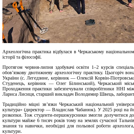
Археологічна практика відбулася в Черкаському національном
історії та філософії.
Протягом червня-липня здобувачі освіти 1–2 курсів спеціаль
обов’язкову двотижневу археологічну практику. Цьогоріч вона
України (с. Легедзине, керівник — Олексій Корвін-Піотровськ
Студенець, керівник — Олег Білинський), Черкаський міс
Проходження практики забезпечували співробітники ННІ міжн
Лариса Лисиця, старший викладач Володимир Швець, лаборант 
Традиційно міцні зв’язки Черкаський національний універс
культура» (директор — Владислав Чабанюк). У 2025 році на йо
розкопки. Тож студенти-першокурсники змогли долучитися до 
культури майже 6 тисяч років тому на землях сучасної Тальн
знання та навички, необхідні для польової роботи археолог
культури.