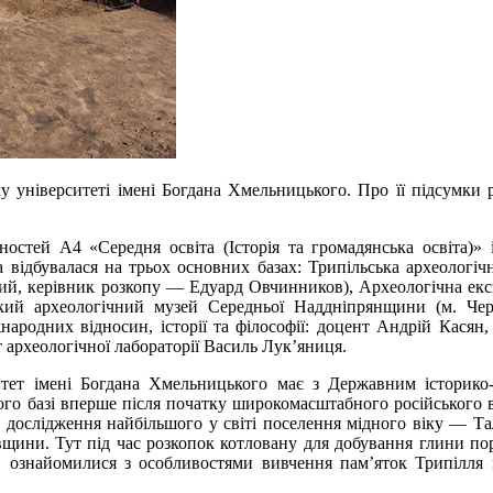
у університеті імені Богдана Хмельницького. Про її підсумки
ностей А4 «Середня освіта (Історія та громадянська освіта)» 
 відбувалася на трьох основних базах: Трипільська археологіч
ий, керівник розкопу — Едуард Овчинников), Археологічна експ
ький археологічний музей Середньої Наддніпрянщини (м. Че
ародних відносин, історії та філософії: доцент Андрій Касян
археологічної лабораторії Василь Лук’яниця.
итет імені Богдана Хмельницького має з Державним історико
го базі вперше після початку широкомасштабного російського в
дослідження найбільшого у світі поселення мідного віку — Тал
івщини. Тут під час розкопок котловану для добування глини п
а, ознайомилися з особливостями вивчення пам’яток Трипілля 