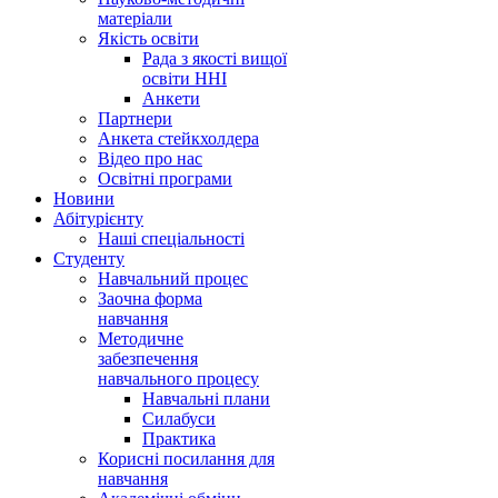
матеріали
Якість освіти
Рада з якості вищої
освіти ННІ
Анкети
Партнери
Анкета стейкхолдера
Відео про нас
Освітні програми
Hовини
Абітурієнту
Наші спеціальності
Студенту
Навчальний процес
Заочна форма
навчання
Методичне
забезпечення
навчального процесу
Навчальні плани
Силабуси
Практика
Корисні посилання для
навчання