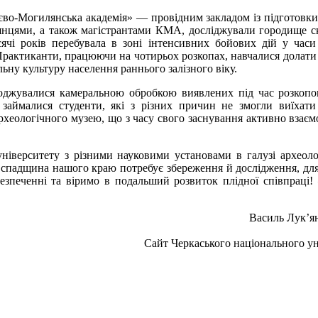
єво-Могилянська академія» — провідним закладом із підготовки
лянцями, а також магістрантами КМА, досліджували городище с
сячі років перебувала в зоні інтенсивних бойових дій у часи
 Практиканти, працюючи на чотирьох розкопах, навчалися долати
ьну культуру населення раннього залізного віку.
воджувалися камеральною обробкою виявлених під час розкопо
займалися студенти, які з різних причин не змогли виїхат
хеологічного музею, що з часу свого заснування активно взаємо
іверситету з різними науковими установами в галузі археолог
на спадщина нашого краю потребує збереження й дослідження, для
абезпеченні та віримо в подальший розвиток плідної співпрац
Василь Лук’ян
Сайт Черкаського національного ун