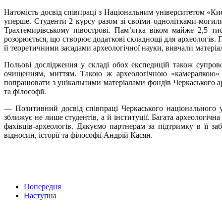
Натомість досвід співпраці з Національним університетом «Ки
уперше. Студенти 2 курсу разом зі своїми однолітками-моги
Трахтемирівському півострові. Пам’ятка віком майже 2,5 ти
розорюється, що створює додаткові складнощі для археологів.
й теоретичними засадами археологічної науки, вивчали матеріал
Польові дослідження у складі обох експедицій також супро
очищенням, миттям. Такою ж археологічною «камералкою» 
попрацювати з унікальними матеріалами фондів Черкаського ар
та філософії.
— Позитивний досвід співпраці Черкаського національного ун
зближує не лише студентів, а й інституції. Багата археологіч
фахівців-археологів. Дякуємо партнерам за підтримку в її з
відносин, історії та філософії Андрій Касян.
Попередня
Наступна