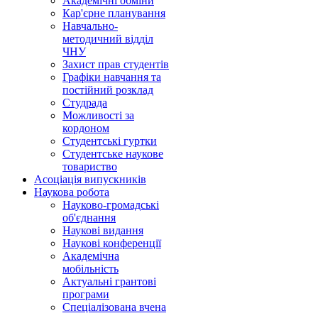
Академічні обміни
Кар'єрне планування
Навчально-
методичний відділ
ЧНУ
Захист прав студентів
Графіки навчання та
постійний розклад
Студрада
Можливості за
кордоном
Студентські гуртки
Студентське наукове
товариство
Асоціація випускників
Наукова робота
Науково-громадські
об'єднання
Наукові видання
Наукові конференції
Академічна
мобільність
Актуальні грантові
програми
Спеціалізована вчена