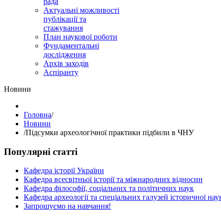
рада
Актуальні можливості
публікації та
стажування
План наукової роботи
Фундаментальні
дослідження
Архів заходів
Аспіранту
Hовини
Головна
/
Hовини
/
Підсумки археологічної практики підбили в ЧНУ
Популярні статті
Кафедра історії України
Кафедра всесвітньої історії та міжнародних відносин
Кафедра філософії, соціальних та політичних наук
Кафедра археології та спеціальних галузей історичної нау
Запрошуємо на навчання!