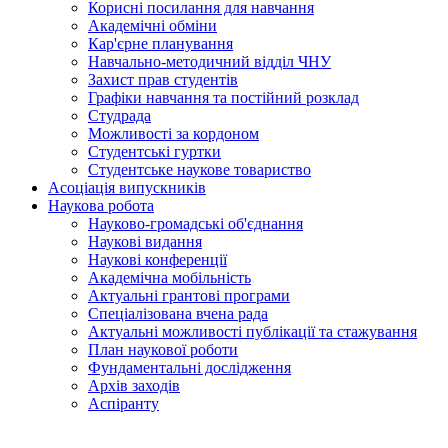
Корисні посилання для навчання
Академічні обміни
Кар'єрне планування
Навчально-методичний відділ ЧНУ
Захист прав студентів
Графіки навчання та постійний розклад
Студрада
Можливості за кордоном
Студентські гуртки
Студентське наукове товариство
Асоціація випускників
Наукова робота
Науково-громадські об'єднання
Наукові видання
Наукові конференції
Академічна мобільність
Актуальні грантові програми
Спеціалізована вчена рада
Актуальні можливості публікації та стажування
План наукової роботи
Фундаментальні дослідження
Архів заходів
Аспіранту