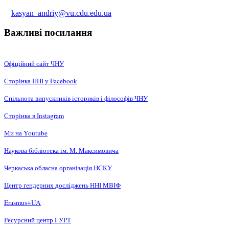
kasyan_andriy@vu.cdu.edu.ua
Важливі посилання
Офіційний сайт ЧНУ
Сторінка ННІ у Facebook
Спільнота випускників істориків і філософів ЧНУ
Сторінка в Instagram
Ми на Youtube
Наукова бібліотека ім. М. Максимовича
Черкаська обласна організація НCКУ
Центр ґендерних досліджень ННІ МВІФ
Erasmus+UA
Ресурсний центр ГУРТ