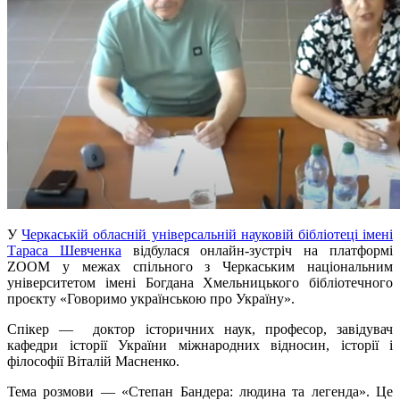
У
Черкаській обласній універсальній науковій бібліотеці імені
Тараса Шевченка
відбулася онлайн-зустріч на платформі
ZOOM у межах спільного з Черкаським національним
університетом імені Богдана Хмельницького бібліотечного
проєкту «Говоримо українською про Україну».
Спікер — доктор історичних наук, професор, завідувач
кафедри історії України міжнародних відносин, історії і
філософії Віталій
Масненко.
Тема розмови — «Степан Бандера: людина та легенда». Це