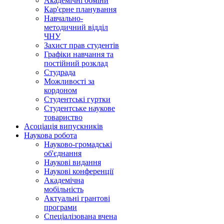
Академічні обміни
Кар'єрне планування
Навчально-
методичний відділ
ЧНУ
Захист прав студентів
Графіки навчання та
постійний розклад
Студрада
Можливості за
кордоном
Студентські гуртки
Студентське наукове
товариство
Асоціація випускників
Наукова робота
Науково-громадські
об'єднання
Наукові видання
Наукові конференції
Академічна
мобільність
Актуальні грантові
програми
Спеціалізована вчена