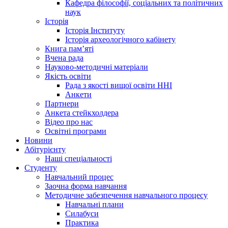
Кафедра філософії, соціальних та політичних
наук
Історія
Історія Інституту
Історія археологічного кабінету
Книга памʼяті
Вчена рада
Науково-методичні матеріали
Якість освіти
Рада з якості вищої освіти ННІ
Анкети
Партнери
Анкета стейкхолдера
Відео про нас
Освітні програми
Hовини
Абітурієнту
Наші спеціальності
Студенту
Навчальний процес
Заочна форма навчання
Методичне забезпечення навчального процесу
Навчальні плани
Силабуси
Практика