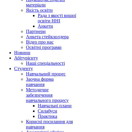
матеріали
Якість освіти
Рада з якості вищої
освіти ННІ
Анкети
Партнери
Анкета стейкхолдера
Відео про нас
Освітні програми
Hовини
Абітурієнту
Наші спеціальності
Студенту
Навчальний процес
Заочна форма
навчання
Методичне
забезпечення
навчального процесу
Навчальні плани
Силабуси
Практика
Корисні посилання для
навчання