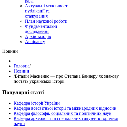
рада
Актуальні можливості
публікації та
стажування
План наукової роботи
Фундаментальні
дослідження
Архів заходів
Аспіранту
Hовини
Головна
/
Hовини
/
Віталій Масненко — про Степана Бандеру як знакову
постать української історії
Популярні статті
Кафедра історії України
Кафедра всесвітньої історії та міжнародних відносин
Кафедра філософії, соціальних та політичних наук
Кафедра археології та спеціальних галузей історичної
науки