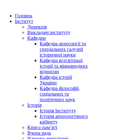
Головна
Інститут
Дирекція
Викладачі інституту
Кафедри
Кафедра археології та
спеціальних галузей
історичної науки
Кафедра всесвітньої
історії та міжнародних
відносин
Кафедра історії
України
Кафедра філософії,
соціальних та
політичних наук
Історія
Історія Інституту
Історія археологічного
кабінету
Книга памʼяті
Вчена рада
Науково-методичні