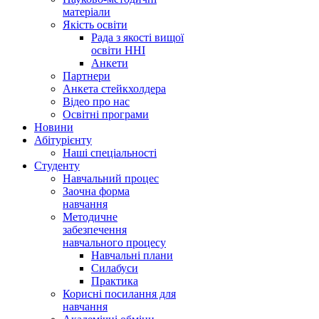
матеріали
Якість освіти
Рада з якості вищої
освіти ННІ
Анкети
Партнери
Анкета стейкхолдера
Відео про нас
Освітні програми
Hовини
Абітурієнту
Наші спеціальності
Студенту
Навчальний процес
Заочна форма
навчання
Методичне
забезпечення
навчального процесу
Навчальні плани
Силабуси
Практика
Корисні посилання для
навчання