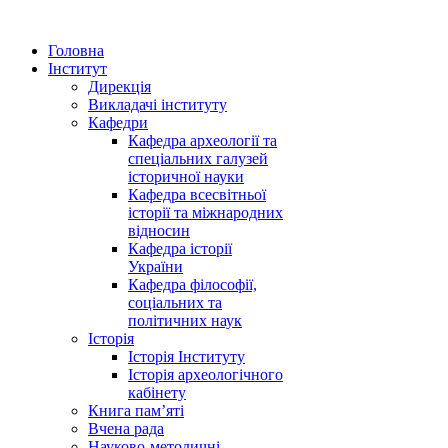
Головна
Інститут
Дирекція
Викладачі інституту
Кафедри
Кафедра археології та
спеціальних галузей
історичної науки
Кафедра всесвітньої
історії та міжнародних
відносин
Кафедра історії
України
Кафедра філософії,
соціальних та
політичних наук
Історія
Історія Інституту
Історія археологічного
кабінету
Книга памʼяті
Вчена рада
Науково-методичні