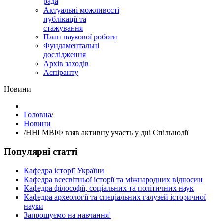
рада
Актуальні можливості
публікації та
стажування
План наукової роботи
Фундаментальні
дослідження
Архів заходів
Аспіранту
Hовини
Головна
/
Hовини
/
ННІ МВІФ взяв активну участь у дні Спільнодії
Популярні статті
Кафедра історії України
Кафедра всесвітньої історії та міжнародних відносин
Кафедра філософії, соціальних та політичних наук
Кафедра археології та спеціальних галузей історичної
науки
Запрошуємо на навчання!