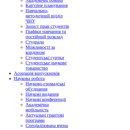
Академічні обміни
Кар'єрне планування
Навчально-
методичний відділ
ЧНУ
Захист прав студентів
Графіки навчання та
постійний розклад
Студрада
Можливості за
кордоном
Студентські гуртки
Студентське наукове
товариство
Асоціація випускників
Наукова робота
Науково-громадські
об'єднання
Наукові видання
Наукові конференції
Академічна
мобільність
Актуальні грантові
програми
Спеціалізована вчена