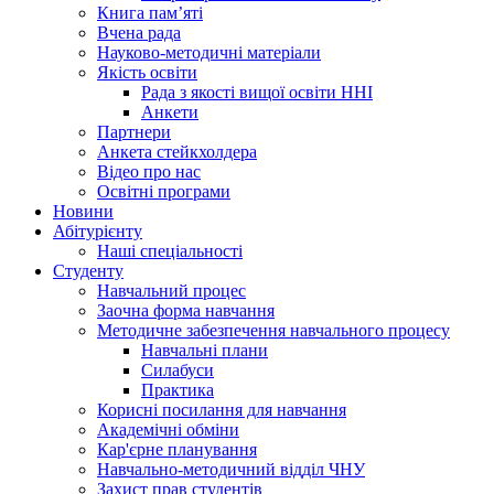
Книга памʼяті
Вчена рада
Науково-методичні матеріали
Якість освіти
Рада з якості вищої освіти ННІ
Анкети
Партнери
Анкета стейкхолдера
Відео про нас
Освітні програми
Hовини
Абітурієнту
Наші спеціальності
Студенту
Навчальний процес
Заочна форма навчання
Методичне забезпечення навчального процесу
Навчальні плани
Силабуси
Практика
Корисні посилання для навчання
Академічні обміни
Кар'єрне планування
Навчально-методичний відділ ЧНУ
Захист прав студентів