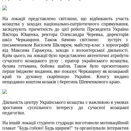
На локації представлено світлини, що відбивають участь
козацтва у заходах національно-патріотичного спрямування,
засвідчують причетність до цієї роботи Президента України
Віктора Ющенка, ректора Олександра Черевка, директорів
шкіл Черкащини. Також бачимо світлини: зустріч з
письменником Василем Шклярем, майстер-клас з хореографії
від Максима Гаражуна, заходи з волонтерської діяльності.
Крім цього, на локації було представлено автентичні атрибути
сучасного козацького руху : прапор українського козацтва,
булава гетьмана, бойова шабля. Також було презентовано
перше іміджеве видання, яке показує Черкащину як козацький
край та духовну скарбницю України. Книгу видано
нещодавно коштом козаків і берегинь Шевченкового краю.
Діяльність центру Українського козацтва є важливою в умовах
зростання суспільного інтересу до сучасної козацької
педагогіки.
На іншій локації студенти студради виготовили мотиваційний
плакат "Будь собою! Будь щирим!" та організували інтерактив