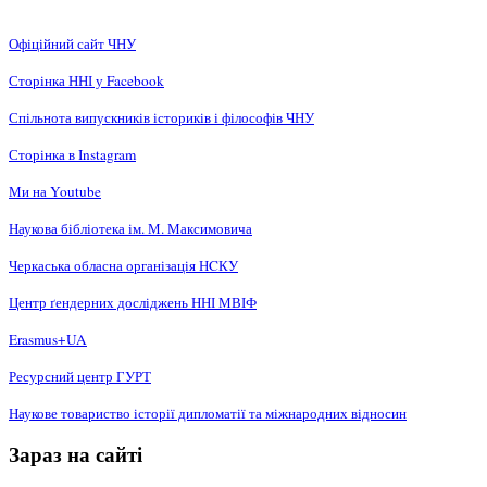
Офіційний сайт ЧНУ
Сторінка ННІ у Facebook
Спільнота випускників істориків і філософів ЧНУ
Сторінка в Instagram
Ми на Youtube
Наукова бібліотека ім. М. Максимовича
Черкаська обласна організація НCКУ
Центр ґендерних досліджень ННІ МВІФ
Erasmus+UA
Ресурсний центр ГУРТ
Наукове товариство історії дипломатії та міжнародних відносин
Зараз на сайті