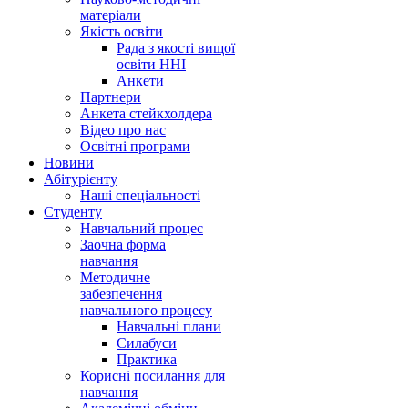
матеріали
Якість освіти
Рада з якості вищої
освіти ННІ
Анкети
Партнери
Анкета стейкхолдера
Відео про нас
Освітні програми
Hовини
Абітурієнту
Наші спеціальності
Студенту
Навчальний процес
Заочна форма
навчання
Методичне
забезпечення
навчального процесу
Навчальні плани
Силабуси
Практика
Корисні посилання для
навчання