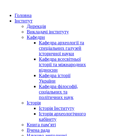
Головна
Інститут
Дирекція
Викладачі інституту
Кафедри
Кафедра археології та
спеціальних галузей
історичної науки
Кафедра всесвітньої
історії та міжнародних
відносин
Кафедра історії
України
Кафедра філософії,
соціальних та
політичних наук
Історія
Історія Інституту
Історія археологічного
кабінету
Книга памʼяті
Вчена рада
Науково-методичні