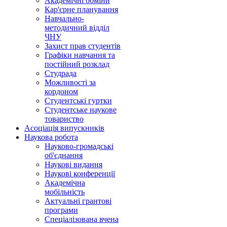
Академічні обміни
Кар'єрне планування
Навчально-
методичний відділ
ЧНУ
Захист прав студентів
Графіки навчання та
постійний розклад
Студрада
Можливості за
кордоном
Студентські гуртки
Студентське наукове
товариство
Асоціація випускників
Наукова робота
Науково-громадські
об'єднання
Наукові видання
Наукові конференції
Академічна
мобільність
Актуальні грантові
програми
Спеціалізована вчена