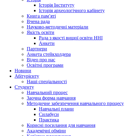
Історія Інституту
Історія археологічного кабінету
Книга памʼяті
Вчена рада
Науково-методичні матеріали
Якість освіти
Рада з якості вищої освіти ННІ
Анкети
Партнери
Анкета стейкхолдера
Відео про нас
Освітні програми
Hовини
Абітурієнту
Наші спеціальності
Студенту
Навчальний процес
Заочна форма навчання
Методичне забезпечення навчального процесу
Навчальні плани
Силабуси
Практика
Корисні посилання для навчання
Академічні обміни