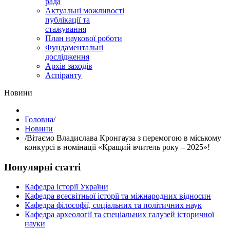
рада
Актуальні можливості
публікації та
стажування
План наукової роботи
Фундаментальні
дослідження
Архів заходів
Аспіранту
Hовини
Головна
/
Hовини
/
Вітаємо Владислава Кронгауза з перемогою в міському
конкурсі в номінації «Кращий вчитель року – 2025»!
Популярні статті
Кафедра історії України
Кафедра всесвітньої історії та міжнародних відносин
Кафедра філософії, соціальних та політичних наук
Кафедра археології та спеціальних галузей історичної
науки