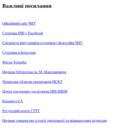
Важливі посилання
Офіційний сайт ЧНУ
Сторінка ННІ у Facebook
Спільнота випускників істориків і філософів ЧНУ
Сторінка в Instagram
Ми на Youtube
Наукова бібліотека ім. М. Максимовича
Черкаська обласна організація НCКУ
Центр ґендерних досліджень ННІ МВІФ
Erasmus+UA
Ресурсний центр ГУРТ
Наукове товариство історії дипломатії та міжнародних відносин