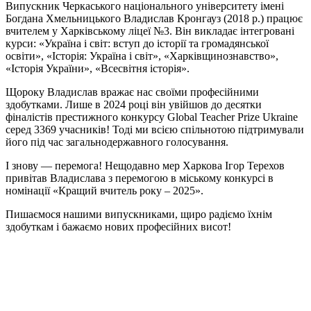
Випускник Черкаського національного університету імені
Богдана Хмельницького Владислав Кронгауз (2018 р.) працює
вчителем у Харківському ліцеї №3. Він викладає інтегровані
курси: «Україна і світ: вступ до історії та громадянської
освіти», «Історія: Україна і світ», «Харківщинознавство»,
«Історія України», «Всесвітня історія».
Щороку Владислав вражає нас своїми професійними
здобутками. Лише в 2024 році він увійшов до десятки
фіналістів престижного конкурсу Global Teacher Prize Ukraine
серед 3369 учасників! Тоді ми всією спільнотою підтримували
його під час загальнодержавного голосування.
І знову — перемога! Нещодавно мер Харкова Ігор Терехов
привітав Владислава з перемогою в міському конкурсі в
номінації «Кращий вчитель року – 2025».
Пишаємося нашими випускниками, щиро радіємо їхнім
здобуткам і бажаємо нових професійних висот!