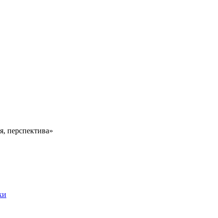
ня, перспектива»
ки