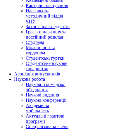
Академічні обміни
Кар'єрне планування
Навчально-
методичний відділ
ЧНУ
Захист прав студентів
Графіки навчання та
постійний розклад
Студрада
Можливості за
кордоном
Студентські гуртки
Студентське наукове
товариство
Асоціація випускників
Наукова робота
Науково-громадські
об'єднання
Наукові видання
Наукові конференції
Академічна
мобільність
Актуальні грантові
програми
Спеціалізована вчена