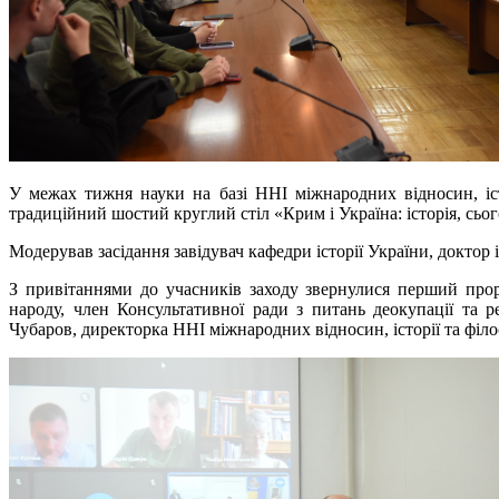
У межах тижня науки на базі ННІ міжнародних відносин, іст
традиційний шостий круглий стіл «Крим і Україна: історія, сьо
Модерував засідання завідувач кафедри історії України, доктор
З привітаннями до учасників заходу звернулися перший прор
народу, член Консультативної ради з питань деокупації та 
Чубаров, директорка ННІ міжнародних відносин, історії та філо