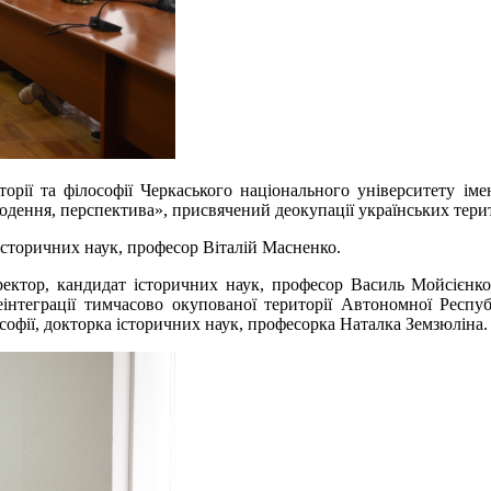
орії та філософії Черкаського національного університету ім
годення, перспектива», присвячений деокупації українських тери
 історичних наук, професор Віталій Масненко.
ектор, кандидат історичних наук, професор Василь Мойсієнко
реінтеграції тимчасово окупованої території Автономної Респ
софії, докторка історичних наук, професорка Наталка Земзюліна.