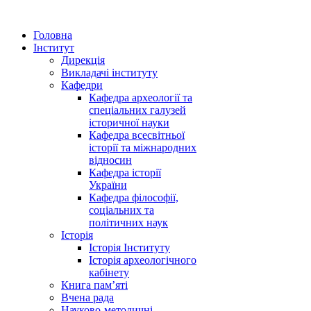
Головна
Інститут
Дирекція
Викладачі інституту
Кафедри
Кафедра археології та
спеціальних галузей
історичної науки
Кафедра всесвітньої
історії та міжнародних
відносин
Кафедра історії
України
Кафедра філософії,
соціальних та
політичних наук
Історія
Історія Інституту
Історія археологічного
кабінету
Книга памʼяті
Вчена рада
Науково-методичні