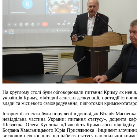
На круглому столі були обговорювали питання Криму як невідділ
українців Криму, мілітарні аспекти деокупації, протидії істор
влади та місцевого самоврядування, підготовки кримськотатарсь
Історичні аспекти були порушені в доповідях Віталія Масненка
невіддільна частина України: питання статусу», доцента кафе
Шевченка Олега Купчика «Діяльність Кримського підвідділу 
Богдана Хмельницького Юрія Присяжнюка «Інцидент злочинної (
висловив переконання, що набуття статусу національної кримсь