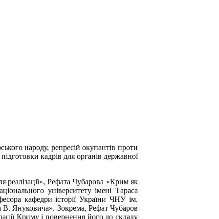
рського народу, репресій окупантів проти
 підготовки кадрів для органів державної
я реалізації», Рефата Чубарова «Крим як
аціонального університету імені Тараса
фесора кафедри історії України ЧНУ ім.
 В. Януковича». Зокрема, Рефат Чубаров
пації Криму і повернення його до складу