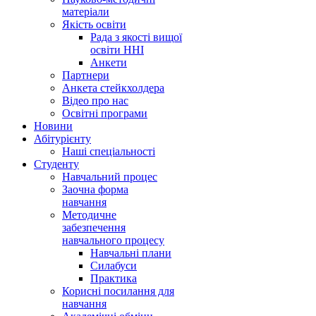
матеріали
Якість освіти
Рада з якості вищої
освіти ННІ
Анкети
Партнери
Анкета стейкхолдера
Відео про нас
Освітні програми
Hовини
Абітурієнту
Наші спеціальності
Студенту
Навчальний процес
Заочна форма
навчання
Методичне
забезпечення
навчального процесу
Навчальні плани
Силабуси
Практика
Корисні посилання для
навчання