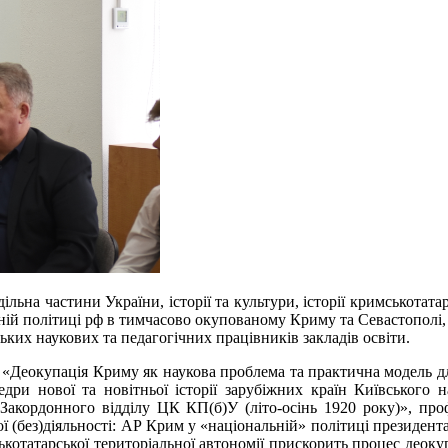
ьна частини України, історії та культури, історії кримськотата
ичній політиці рф в тимчасово окупованому Криму та Севастополі,
ких наукових та педагогічних працівників закладів освіти.
 «Деокупація Криму як наукова проблема та практична модель дл
дри нової та новітньої історії зарубіжних країн Київського н
Закордонного відділу ЦК КП(б)У (літо-осінь 1920 року)», про
без)діяльності: АР Крим у «національній» політиці президента
котатарської територіальної автономії прискорить процес деоку