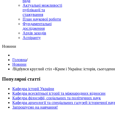
рада
Актуальні можливості
публікації та
стажування
План наукової роботи
Фундаментальні
дослідження
Архів заходів
Аспіранту
Hовини
Головна
/
Hовини
/
Відбувся круглий стіл «Крим і Україна: історія, сьогоден
Популярні статті
Кафедра історії України
Кафедра всесвітньої історії та міжнародних відносин
Кафедра філософії, соціальних та політичних наук
Кафедра археології та спеціальних галузей історичної нау
Запрошуємо на навчання!