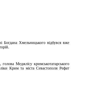
ені Богдана Хмельницького відбувся вже
торій.
, голова Меджлісу кримськотатарського
убліки Крим та міста Севастополя Рефат