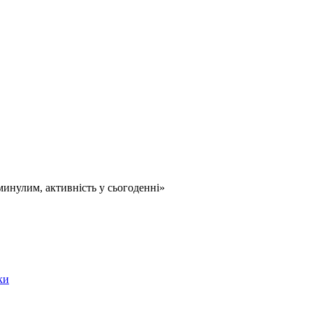
минулим, активність у сьогоденні»
ки