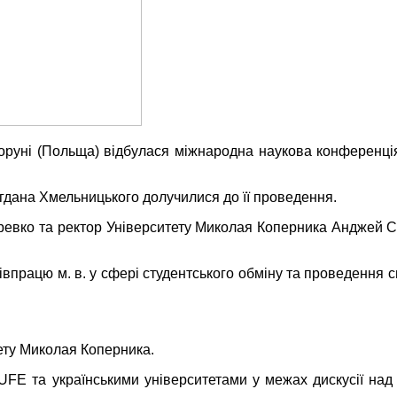
Торуні (Польща) відбулася міжнародна наукова конференція
огдана Хмельницького долучилися до її проведення.
еревко та ректор Університету Миколая Коперника Анджей С
івпрацю м. в. у сфері студентського обміну та проведення
ету Миколая Коперника.
UFE та українськими університетами у межах дискусії над 