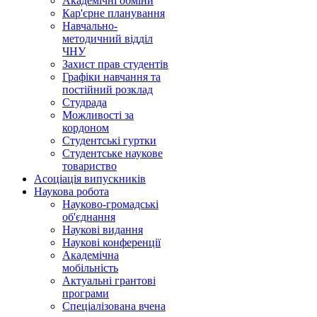
Академічні обміни
Кар'єрне планування
Навчально-
методичний відділ
ЧНУ
Захист прав студентів
Графіки навчання та
постійний розклад
Студрада
Можливості за
кордоном
Студентські гуртки
Студентське наукове
товариство
Асоціація випускників
Наукова робота
Науково-громадські
об'єднання
Наукові видання
Наукові конференції
Академічна
мобільність
Актуальні грантові
програми
Спеціалізована вчена