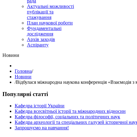
рада
Актуальні можливості
публікації та
стажування
План наукової роботи
Фундаментальні
дослідження
Архів заходів
Аспіранту
Hовини
Головна
/
Hовини
/
Відбулася міжнародна наукова конференція «Взаємодія з 
Популярні статті
Кафедра історії України
Кафедра всесвітньої історії та міжнародних відносин
Кафедра філософії, соціальних та політичних наук
Кафедра археології та спеціальних галузей історичної нау
Запрошуємо на навчання!