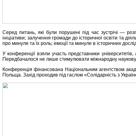
Серед питань, які були порушені під час зустрічі — розп
ініціативи; залучення громади до історичної освіти та ді
про минуле та їх роль; емоції та минуле в історичних досл
У конференції взяли участь представники університетів, 
Передбачалося не лише стимулювати міжнародну наукову дис
Конференція фінансована Національним агентством акаде
Польща. Захід проходив під гаслом «Солідарність з Украї