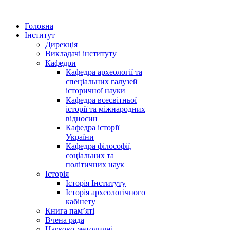
Головна
Інститут
Дирекція
Викладачі інституту
Кафедри
Кафедра археології та
спеціальних галузей
історичної науки
Кафедра всесвітньої
історії та міжнародних
відносин
Кафедра історії
України
Кафедра філософії,
соціальних та
політичних наук
Історія
Історія Інституту
Історія археологічного
кабінету
Книга памʼяті
Вчена рада
Науково-методичні