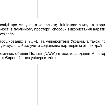
овіді про минуле та конфлікти; ініціативи знизу та згори
яльності в публічному просторі; способи використання нара
ідженнях.
асоційованих в YUFE, та університетів України, а також п
кусію, а й залучити соціальних партнерів із різних країн.
мічних обмінів Польщі (NAWA) в межах завдання Міністерс
ною Європейських університетів».