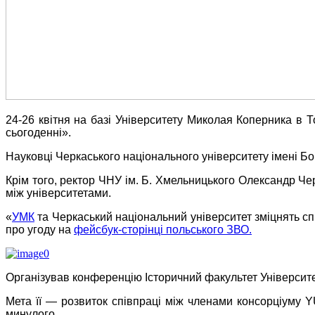
24-26 квітня на базі Університету Миколая Коперника в 
сьогоденні».
Науковці Черкаського національного університету імені Б
Крім того, ректор ЧНУ ім. Б. Хмельницького Олександр Ч
між університетами.
«
УМК
та Черкаський національний університет зміцнять сп
про угоду на
фейсбук-сторінці польського ЗВО.
Організував конференцію Історичний факультет Університ
Мета її — розвиток співпраці між членами консорціуму Y
минулого.