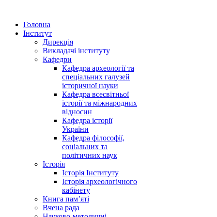
Головна
Інститут
Дирекція
Викладачі інституту
Кафедри
Кафедра археології та
спеціальних галузей
історичної науки
Кафедра всесвітньої
історії та міжнародних
відносин
Кафедра історії
України
Кафедра філософії,
соціальних та
політичних наук
Історія
Історія Інституту
Історія археологічного
кабінету
Книга памʼяті
Вчена рада
Науково-методичні