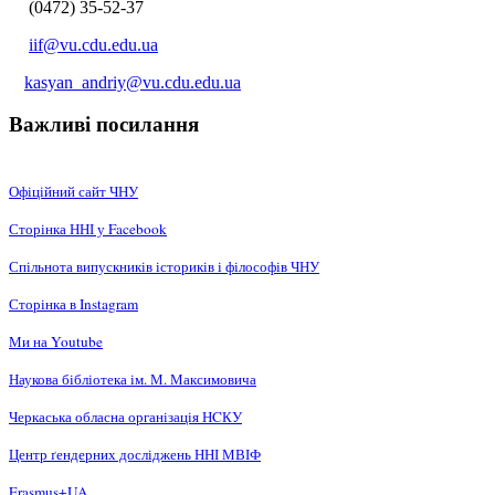
(0472) 35-52-37
iif@vu.cdu.edu.ua
kasyan_andriy@vu.cdu.edu.ua
Важливі посилання
Офіційний сайт ЧНУ
Сторінка ННІ у Facebook
Спільнота випускників істориків і філософів ЧНУ
Сторінка в Instagram
Ми на Youtube
Наукова бібліотека ім. М. Максимовича
Черкаська обласна організація НCКУ
Центр ґендерних досліджень ННІ МВІФ
Erasmus+UA