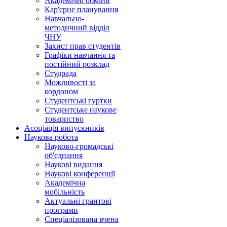
Академічні обміни
Кар'єрне планування
Навчально-
методичний відділ
ЧНУ
Захист прав студентів
Графіки навчання та
постійний розклад
Студрада
Можливості за
кордоном
Студентські гуртки
Студентське наукове
товариство
Асоціація випускників
Наукова робота
Науково-громадські
об'єднання
Наукові видання
Наукові конференції
Академічна
мобільність
Актуальні грантові
програми
Спеціалізована вчена