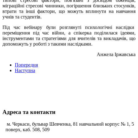
типові стресові фактори, пов'язані з досвідом біженців,
міграційні стресові чинники, погіршення близьких стосунків,
втрати та інші фактори, що можуть вплинути на навчання
учнів та студентів.
Під час вебінару були розглянуті психологічні наслідки
переміщення під час війни, а спікерка поділилася ідеями,
інструментами та стратегіями для вчителів та викладачів, що
допоможуть у роботі з такими наслідками.
Анжела Іржавська
Попередня
Наступна
Адреса та контакти
м. Черкаси, бульвар Шевченка, 81 навчальний корпус № 1, 5
поверх, каб. 508, 509