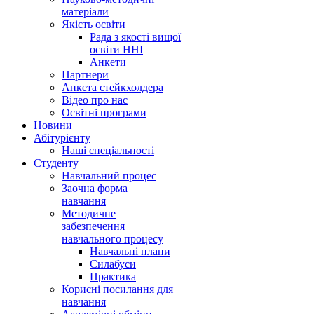
матеріали
Якість освіти
Рада з якості вищої
освіти ННІ
Анкети
Партнери
Анкета стейкхолдера
Відео про нас
Освітні програми
Hовини
Абітурієнту
Наші спеціальності
Студенту
Навчальний процес
Заочна форма
навчання
Методичне
забезпечення
навчального процесу
Навчальні плани
Силабуси
Практика
Корисні посилання для
навчання