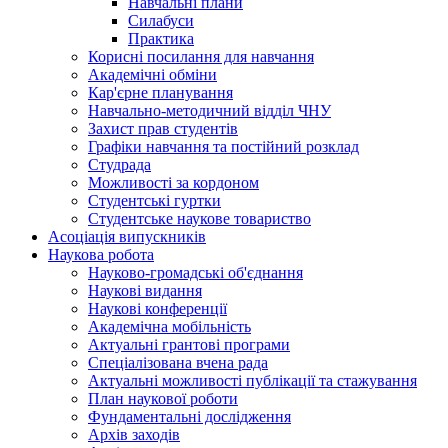
Навчальні плани
Силабуси
Практика
Корисні посилання для навчання
Академічні обміни
Кар'єрне планування
Навчально-методичний відділ ЧНУ
Захист прав студентів
Графіки навчання та постійний розклад
Студрада
Можливості за кордоном
Студентські гуртки
Студентське наукове товариство
Асоціація випускників
Наукова робота
Науково-громадські об'єднання
Наукові видання
Наукові конференції
Академічна мобільність
Актуальні грантові програми
Спеціалізована вчена рада
Актуальні можливості публікації та стажування
План наукової роботи
Фундаментальні дослідження
Архів заходів