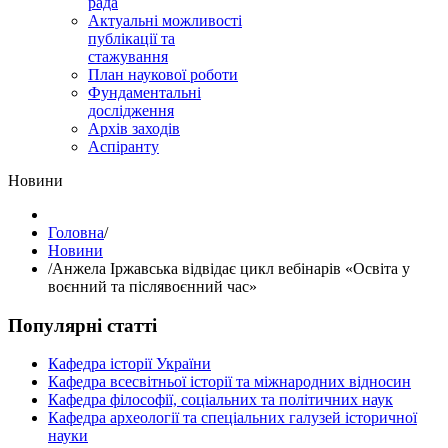
рада
Актуальні можливості
публікації та
стажування
План наукової роботи
Фундаментальні
дослідження
Архів заходів
Аспіранту
Hовини
Головна
/
Hовини
/
Анжела Іржавська відвідає цикл вебінарів «Освіта у
воєнний та післявоєнний час»
Популярні статті
Кафедра історії України
Кафедра всесвітньої історії та міжнародних відносин
Кафедра філософії, соціальних та політичних наук
Кафедра археології та спеціальних галузей історичної
науки