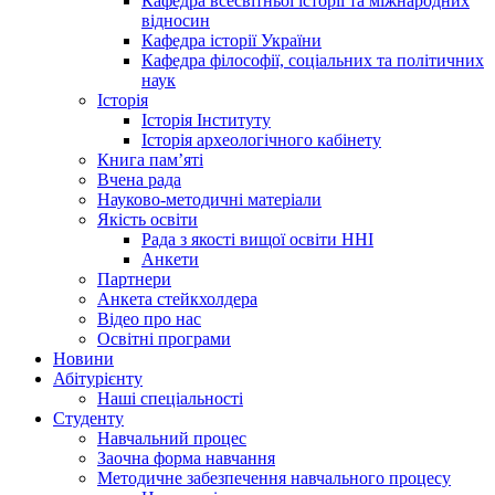
Кафедра всесвітньої історії та міжнародних
відносин
Кафедра історії України
Кафедра філософії, соціальних та політичних
наук
Історія
Історія Інституту
Історія археологічного кабінету
Книга памʼяті
Вчена рада
Науково-методичні матеріали
Якість освіти
Рада з якості вищої освіти ННІ
Анкети
Партнери
Анкета стейкхолдера
Відео про нас
Освітні програми
Hовини
Абітурієнту
Наші спеціальності
Студенту
Навчальний процес
Заочна форма навчання
Методичне забезпечення навчального процесу