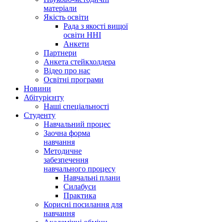
матеріали
Якість освіти
Рада з якості вищої
освіти ННІ
Анкети
Партнери
Анкета стейкхолдера
Відео про нас
Освітні програми
Hовини
Абітурієнту
Наші спеціальності
Студенту
Навчальний процес
Заочна форма
навчання
Методичне
забезпечення
навчального процесу
Навчальні плани
Силабуси
Практика
Корисні посилання для
навчання