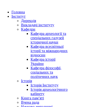
Головна
Інститут
Дирекція
Викладачі інституту
Кафедри
Кафедра археології та
спеціальних галузей
історичної науки
Кафедра всесвітньої
історії та міжнародних
відносин
Кафедра історії
України
Кафедра філософії,
соціальних та
політичних наук
Історія
Історія Інституту
Історія археологічного
кабінету
Книга памʼяті
Вчена рада
Науково-методичні