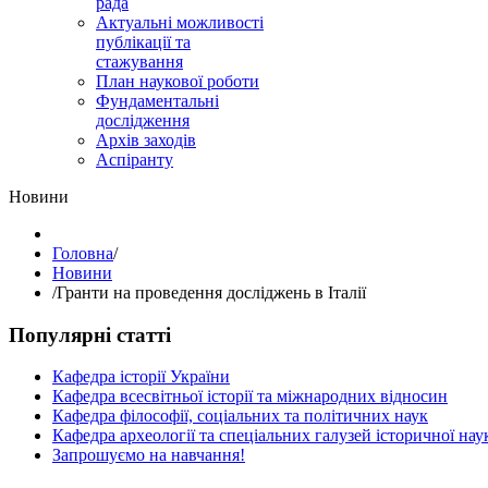
рада
Актуальні можливості
публікації та
стажування
План наукової роботи
Фундаментальні
дослідження
Архів заходів
Аспіранту
Hовини
Головна
/
Hовини
/
Гранти на проведення досліджень в Італії
Популярні статті
Кафедра історії України
Кафедра всесвітньої історії та міжнародних відносин
Кафедра філософії, соціальних та політичних наук
Кафедра археології та спеціальних галузей історичної нау
Запрошуємо на навчання!