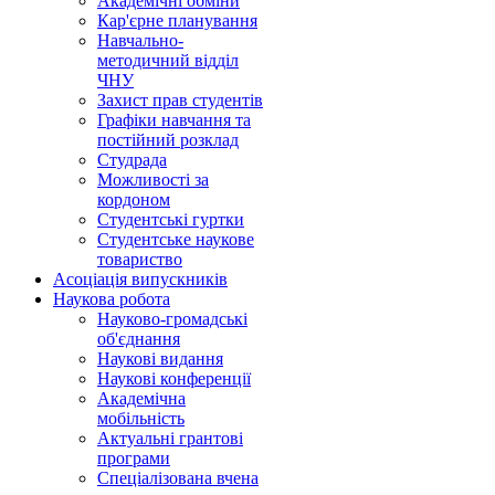
Академічні обміни
Кар'єрне планування
Навчально-
методичний відділ
ЧНУ
Захист прав студентів
Графіки навчання та
постійний розклад
Студрада
Можливості за
кордоном
Студентські гуртки
Студентське наукове
товариство
Асоціація випускників
Наукова робота
Науково-громадські
об'єднання
Наукові видання
Наукові конференції
Академічна
мобільність
Актуальні грантові
програми
Спеціалізована вчена