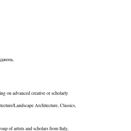
іджень.
king on advanced creative or scholarly
itecture/Landscape Architecture, Classics,
up of artists and scholars from Italy,