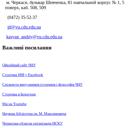
м. Черкаси, бульвар Шевченка, 81 навчальний корпус № 1, 5
поверх, каб. 508, 509
(0472) 35-52-37
iif@vu.cdu.edu.ua
kasyan_andriy@vu.cdu.edu.ua
Важливі посилання
Офіційний сайт ЧНУ
Сторінка ННІ у Facebook
Спільнота випускників істориків і філософів ЧНУ
Сторінка в Instagram
Ми на Youtube
Наукова бібліотека ім. М. Максимовича
Черкаська обласна організація НCКУ