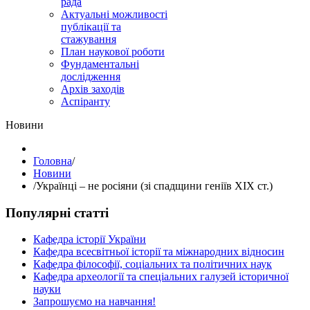
рада
Актуальні можливості
публікації та
стажування
План наукової роботи
Фундаментальні
дослідження
Архів заходів
Аспіранту
Hовини
Головна
/
Hовини
/
Українці – не росіяни (зі спадщини геніїв ХІХ ст.)
Популярні статті
Кафедра історії України
Кафедра всесвітньої історії та міжнародних відносин
Кафедра філософії, соціальних та політичних наук
Кафедра археології та спеціальних галузей історичної
науки
Запрошуємо на навчання!