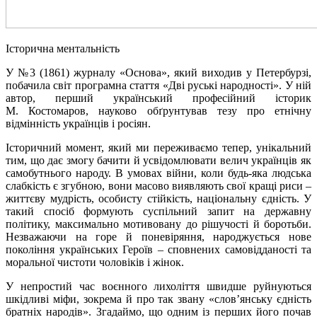
Історична ментальність
У №3 (1861) журналу «Основа», який виходив у Петербурзі,
побачила світ програмна стаття «Дві руські народності». У ній
автор, перший український професійний історик
М. Костомаров, науково обґрунтував тезу про етнічну
відмінність українців і росіян.
Історичний момент, який ми переживаємо тепер, унікальний
тим, що дає змогу бачити й усвідомлювати велич українців як
самобутнього народу. В умовах війни, коли будь-яка людська
слабкість є згубною, вони масово виявляють свої кращі риси –
життєву мудрість, особисту стійкість, національну єдність. У
такий спосіб формують суспільний запит на державну
політику, максимально мотивовану до рішучості й боротьби.
Незважаючи на горе й поневіряння, народжується нове
покоління українських Героїв – сповнених самовідданості та
моральної чистоти чоловіків і жінок.
У непростий час воєнного лихоліття швидше руйнуються
шкідливі міфи, зокрема й про так звану «слов’янську єдність
братніх народів». Згадаймо, що одним із перших його почав