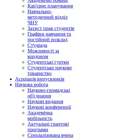
Академічні обміни
Кар'єрне планування
Навчально-
методичний відділ
ЧНУ
Захист прав студентів
Графіки навчання та
постійний розклад
Студрада
Можливості за
кордоном
Студентські гуртки
Студентське наукове
товариство
Асоціація випускників
Наукова робота
Науково-громадські
об'єднання
Наукові видання
Наукові конференції
Академічна
мобільність
Актуальні грантові
програми
Спеціалізована вчена