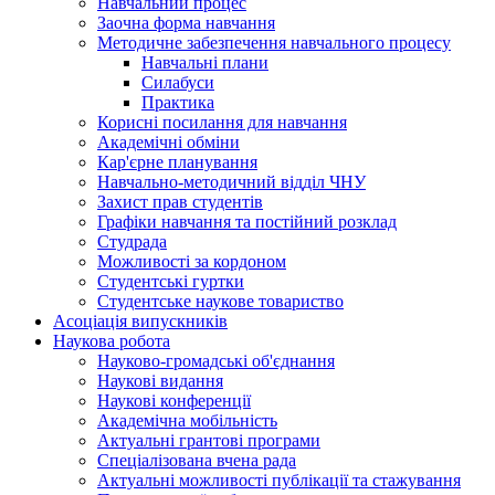
Навчальний процес
Заочна форма навчання
Методичне забезпечення навчального процесу
Навчальні плани
Силабуси
Практика
Корисні посилання для навчання
Академічні обміни
Кар'єрне планування
Навчально-методичний відділ ЧНУ
Захист прав студентів
Графіки навчання та постійний розклад
Студрада
Можливості за кордоном
Студентські гуртки
Студентське наукове товариство
Асоціація випускників
Наукова робота
Науково-громадські об'єднання
Наукові видання
Наукові конференції
Академічна мобільність
Актуальні грантові програми
Спеціалізована вчена рада
Актуальні можливості публікації та стажування