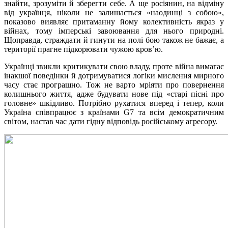
знайти, зрозуміти й зберегти себе. А ще росіянин, на відміну
від українця, ніколи не залишається «наодинці з собою»,
показово виявляє притаманну йому колективність якраз у
війнах, тому імперські завоювання для нього природні.
Щоправда, страждати й гинути на полі бою також не бажає, а
території прагне підкорювати чужою кров’ю.
Українці звикли критикувати свою владу, проте війна вимагає
інакшої поведінки й дотримуватися логіки мислення мирного
часу стає програшно. Тож не варто мріяти про повернення
колишнього життя, адже будувати нове під «старі пісні про
головне» шкідливо. Потрібно рухатися вперед і тепер, коли
Україна співпрацює з країнами G7 та всім демократичним
світом, настав час дати гідну відповідь російському агресору.