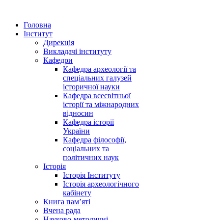
Головна
Інститут
Дирекція
Викладачі інституту
Кафедри
Кафедра археології та
спеціальних галузей
історичної науки
Кафедра всесвітньої
історії та міжнародних
відносин
Кафедра історії
України
Кафедра філософії,
соціальних та
політичних наук
Історія
Історія Інституту
Історія археологічного
кабінету
Книга памʼяті
Вчена рада
Науково-методичні