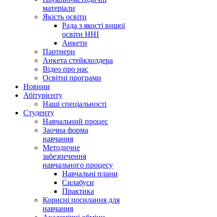
матеріали
Якість освіти
Рада з якості вищої
освіти ННІ
Анкети
Партнери
Анкета стейкхолдера
Відео про нас
Освітні програми
Hовини
Абітурієнту
Наші спеціальності
Студенту
Навчальний процес
Заочна форма
навчання
Методичне
забезпечення
навчального процесу
Навчальні плани
Силабуси
Практика
Корисні посилання для
навчання