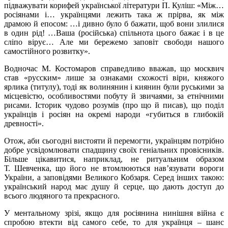
підважувати корифей української літератури П. Куліш: «Між…
росіянами і… українцями лежить така ж прірва, як між
драмою й епосом: …і дивно було б бажати, щоб вони злилися
в один рід! …Ваша (російська) спільнота цього бажає і в це
сліпо вірує… Але ми бережемо заповіт свободи нашого
самостійного розвитку».
Водночас М. Костомаров справедливо вважав, що москвич
став «русским» лише за ознаками схожості віри, княжого
ярлика (титулу), тоді як волинянин і киянин були руськими за
місцевістю, особливостями побуту й звичаями, за етнічними
рисами. Історик чудово розумів (про що й писав), що поділ
українців і росіян на окремі народи «губиться в глибокій
древності».
Отож, аби сьогодні вистояти й перемогти, українцям потрібно
добре усвідомлювати спадщину своїх геніальних провісників.
Більше цікавитися, наприклад, не ритуальним образом
Т. Шевченка, що його не втомлюються нав’язувати вороги
України, а заповідями Великого Кобзаря. Серед інших такою:
український народ має душу й серце, що дають доступ до
всього людяного та прекрасного.
У ментальному зрізі, якщо для росіянина нинішня війна є
спробою втекти від самого себе, то для українця – шанс