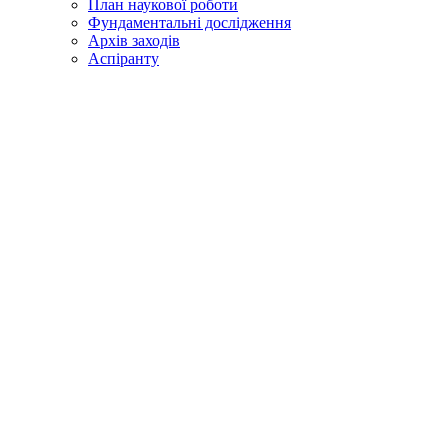
План наукової роботи
Фундаментальні дослідження
Архів заходів
Аспіранту