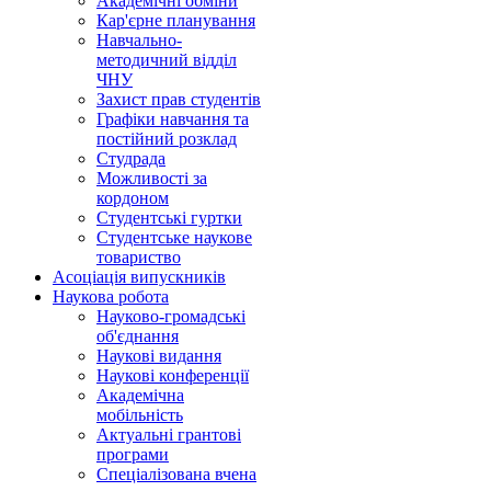
Академічні обміни
Кар'єрне планування
Навчально-
методичний відділ
ЧНУ
Захист прав студентів
Графіки навчання та
постійний розклад
Студрада
Можливості за
кордоном
Студентські гуртки
Студентське наукове
товариство
Асоціація випускників
Наукова робота
Науково-громадські
об'єднання
Наукові видання
Наукові конференції
Академічна
мобільність
Актуальні грантові
програми
Спеціалізована вчена