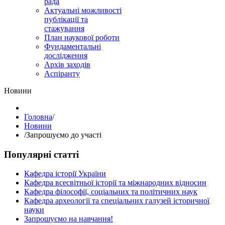
рада
Актуальні можливості
публікації та
стажування
План наукової роботи
Фундаментальні
дослідження
Архів заходів
Аспіранту
Hовини
Головна
/
Hовини
/
Запрошуємо до участі
Популярні статті
Кафедра історії України
Кафедра всесвітньої історії та міжнародних відносин
Кафедра філософії, соціальних та політичних наук
Кафедра археології та спеціальних галузей історичної
науки
Запрошуємо на навчання!