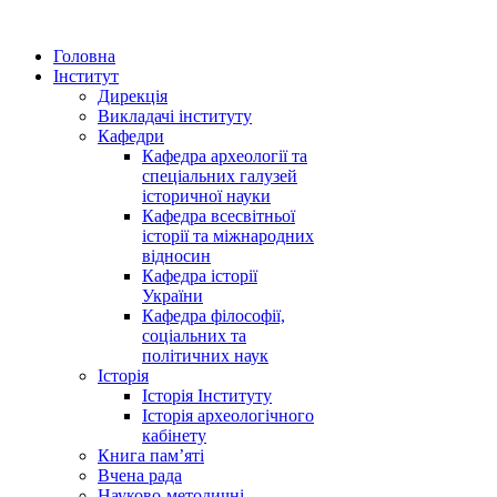
Головна
Інститут
Дирекція
Викладачі інституту
Кафедри
Кафедра археології та
спеціальних галузей
історичної науки
Кафедра всесвітньої
історії та міжнародних
відносин
Кафедра історії
України
Кафедра філософії,
соціальних та
політичних наук
Історія
Історія Інституту
Історія археологічного
кабінету
Книга памʼяті
Вчена рада
Науково-методичні