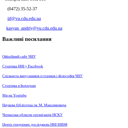
(0472) 35-52-37
iif@vu.cdu.edu.ua
kasyan_andriy@vu.cdu.edu.ua
Важливі посилання
Офіційний сайт ЧНУ
Сторінка ННІ у Facebook
Спільнота випускників істориків і філософів ЧНУ
Сторінка в Instagram
Ми на Youtube
Наукова бібліотека ім. М. Максимовича
Черкаська обласна організація НCКУ
Центр ґендерних досліджень ННІ МВІФ