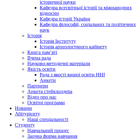
історичної науки
Кафедра всесвітньої історії та міжнародних
відносин
Кафедра історії України
Кафедра філософії, соціальних та політичних
наук
Історія
Історія Інституту
Історія археологічного кабінету
Книга памʼяті
Вчена рада
Науково-методичні матеріали
Якість освіти
Рада з якості вищої освіти ННІ
Анкети
Партнери
Анкета стейкхолдера
Відео про нас
Освітні програми
Hовини
Абітурієнту
Наші спеціальності
Студенту
Навчальний процес
Заочна форма навчання