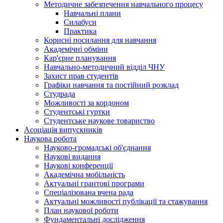
Методичне забезпечення навчального процесу
Навчальні плани
Силабуси
Практика
Корисні посилання для навчання
Академічні обміни
Кар'єрне планування
Навчально-методичний відділ ЧНУ
Захист прав студентів
Графіки навчання та постійний розклад
Студрада
Можливості за кордоном
Студентські гуртки
Студентське наукове товариство
Асоціація випускників
Наукова робота
Науково-громадські об'єднання
Наукові видання
Наукові конференції
Академічна мобільність
Актуальні грантові програми
Спеціалізована вчена рада
Актуальні можливості публікації та стажування
План наукової роботи
Фундаментальні дослідження