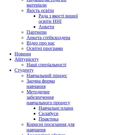
матеріали
Якість освіти
Рада з якості вищої
освіти ННІ
Анкети
Партнери
Анкета стейкхолдера
Відео про нас
Освітні програми
Hовини
Абітурієнту
Наші спеціальності
Студенту
Навчальний процес
Заочна форма
навчання
Методичне
забезпечення
навчального процесу
Навчальні плани
Силабуси
Практика
Корисні посилання для
навчання