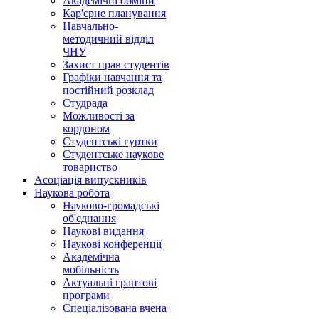
Академічні обміни
Кар'єрне планування
Навчально-
методичний відділ
ЧНУ
Захист прав студентів
Графіки навчання та
постійний розклад
Студрада
Можливості за
кордоном
Студентські гуртки
Студентське наукове
товариство
Асоціація випускників
Наукова робота
Науково-громадські
об'єднання
Наукові видання
Наукові конференції
Академічна
мобільність
Актуальні грантові
програми
Спеціалізована вчена