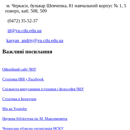
м. Черкаси, бульвар Шевченка, 81 навчальний корпус № 1, 5
поверх, каб. 508, 509
(0472) 35-52-37
iif@vu.cdu.edu.ua
kasyan_andriy@vu.cdu.edu.ua
Важливі посилання
Офіційний сайт ЧНУ
Сторінка ННІ у Facebook
Спільнота випускників істориків і філософів ЧНУ
Сторінка в Instagram
Ми на Youtube
Наукова бібліотека ім. М. Максимовича
Черкаська обласна організація НCКУ