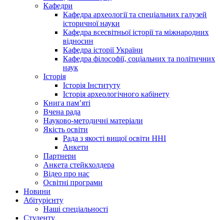
Кафедри
Кафедра археології та спеціальних галузей
історичної науки
Кафедра всесвітньої історії та міжнародних
відносин
Кафедра історії України
Кафедра філософії, соціальних та політичних
наук
Історія
Історія Інституту
Історія археологічного кабінету
Книга памʼяті
Вчена рада
Науково-методичні матеріали
Якість освіти
Рада з якості вищої освіти ННІ
Анкети
Партнери
Анкета стейкхолдера
Відео про нас
Освітні програми
Hовини
Абітурієнту
Наші спеціальності
Студенту