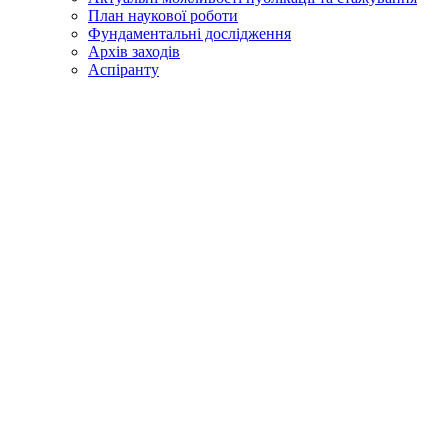
План наукової роботи
Фундаментальні дослідження
Архів заходів
Аспіранту