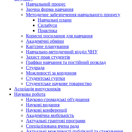
Навчальний процес
Заочна форма навчання
Методичне забезпечення навчального процесу
Навчальні плани
Силабуси
Практика
Корисні посилання для навчання
Академічні обміни
Кар'єрне планування
Навчально-методичний відділ ЧНУ
Захист прав студентів
Графіки навчання та постійний розклад
Студрада
Можливості за кордоном
Студентські гуртки
Студентське наукове товариство
Асоціація випускників
Наукова робота
Науково-громадські об'єднання
Наукові видання
Наукові конференції
Академічна мобільність
Актуальні грантові програми
Спеціалізована вчена рада
Актуальні можливості публікації та стажування