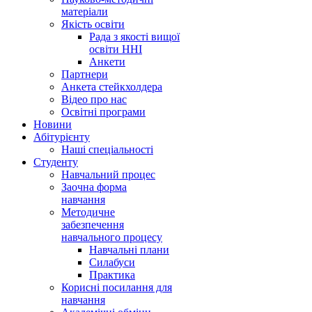
матеріали
Якість освіти
Рада з якості вищої
освіти ННІ
Анкети
Партнери
Анкета стейкхолдера
Відео про нас
Освітні програми
Hовини
Абітурієнту
Наші спеціальності
Студенту
Навчальний процес
Заочна форма
навчання
Методичне
забезпечення
навчального процесу
Навчальні плани
Силабуси
Практика
Корисні посилання для
навчання