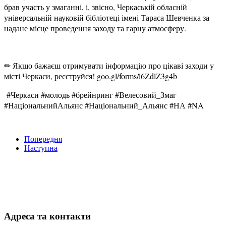
брав участь у змаганні, і, звісно, Черкаській обласній
універсальній науковій бібліотеці імені Тараса Шевченка за
надане місце проведення заходу та гарну атмосферу.
✏ Якщо бажаєш отримувати інформацію про цікаві заходи у
місті Черкаси, реєструйся! goo.gl/forms/l6Z
dlZ3g4b
#Черкаси #молодь #брейнринг #Велесовий_Змаг
#НаціональнийАль
янс #Національний_Ал
ьянс #НА #NA
Попередня
Наступна
Адреса та контакти