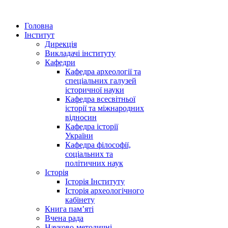
Головна
Інститут
Дирекція
Викладачі інституту
Кафедри
Кафедра археології та
спеціальних галузей
історичної науки
Кафедра всесвітньої
історії та міжнародних
відносин
Кафедра історії
України
Кафедра філософії,
соціальних та
політичних наук
Історія
Історія Інституту
Історія археологічного
кабінету
Книга памʼяті
Вчена рада
Науково-методичні