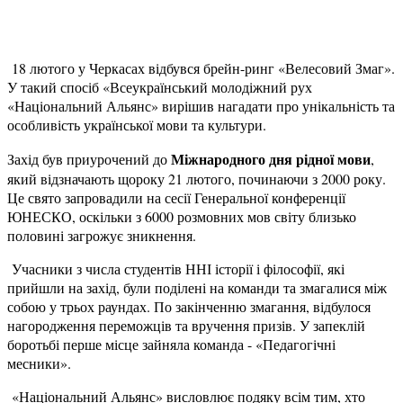
18 лютого у Черкасах відбувся брейн-ринг «Велесовий Змаг».
У такий спосіб «Всеукраїнський молодіжний рух
«Національний Альянс» вирішив нагадати про унікальність та
особливість української мови та культури.
Міжнародного дня рідної мови
Захід був приурочений до
,
який відзначають щороку 21 лютого, починаючи з 2000 року.
Це свято запровадили на сесії Генеральної конференції
ЮНЕСКО, оскільки з 6000 розмовних мов світу близько
половині загрожує зникнення.
Учасники з числа студентів ННІ історії і філософії, які
прийшли на захід, були поділені на команди та змагалися між
собою у трьох раундах. По закінченню змагання, відбулося
нагородження переможців та вручення призів. У запеклій
боротьбі перше місце зайняла команда - «Педагогічні
месники».
«Національний Альянс» висловлює подяку всім тим, хто