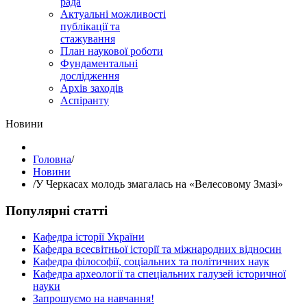
рада
Актуальні можливості
публікації та
стажування
План наукової роботи
Фундаментальні
дослідження
Архів заходів
Аспіранту
Hовини
Головна
/
Hовини
/
У Черкасах молодь змагалась на «Велесовому Змазі»
Популярні статті
Кафедра історії України
Кафедра всесвітньої історії та міжнародних відносин
Кафедра філософії, соціальних та політичних наук
Кафедра археології та спеціальних галузей історичної
науки
Запрошуємо на навчання!