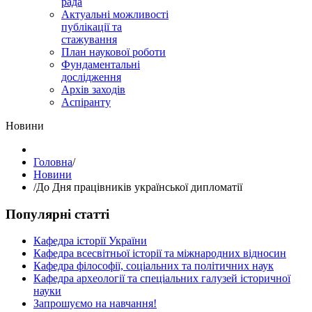
рада
Актуальні можливості
публікації та
стажування
План наукової роботи
Фундаментальні
дослідження
Архів заходів
Аспіранту
Hовини
Головна
/
Hовини
/
До Дня працівників української дипломатії
Популярні статті
Кафедра історії України
Кафедра всесвітньої історії та міжнародних відносин
Кафедра філософії, соціальних та політичних наук
Кафедра археології та спеціальних галузей історичної
науки
Запрошуємо на навчання!