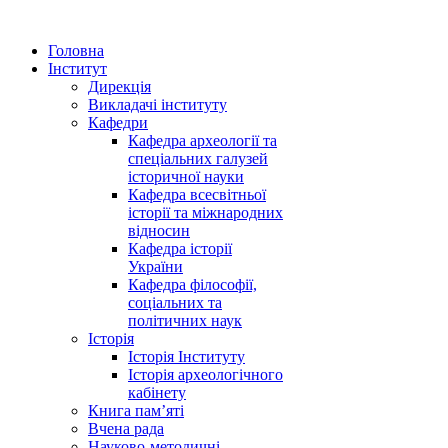
Головна
Інститут
Дирекція
Викладачі інституту
Кафедри
Кафедра археології та
спеціальних галузей
історичної науки
Кафедра всесвітньої
історії та міжнародних
відносин
Кафедра історії
України
Кафедра філософії,
соціальних та
політичних наук
Історія
Історія Інституту
Історія археологічного
кабінету
Книга памʼяті
Вчена рада
Науково-методичні