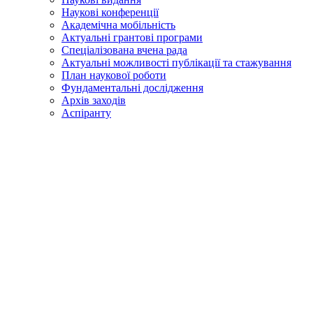
Наукові конференції
Академічна мобільність
Актуальні грантові програми
Спеціалізована вчена рада
Актуальні можливості публікації та стажування
План наукової роботи
Фундаментальні дослідження
Архів заходів
Аспіранту