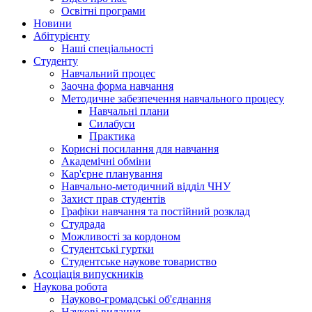
Освітні програми
Hовини
Абітурієнту
Наші спеціальності
Студенту
Навчальний процес
Заочна форма навчання
Методичне забезпечення навчального процесу
Навчальні плани
Силабуси
Практика
Корисні посилання для навчання
Академічні обміни
Кар'єрне планування
Навчально-методичний відділ ЧНУ
Захист прав студентів
Графіки навчання та постійний розклад
Студрада
Можливості за кордоном
Студентські гуртки
Студентське наукове товариство
Асоціація випускників
Наукова робота
Науково-громадські об'єднання
Наукові видання