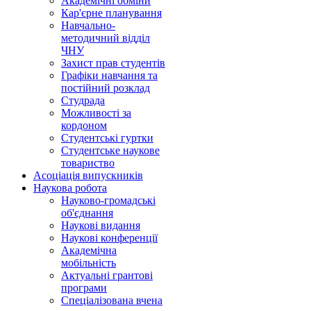
Академічні обміни
Кар'єрне планування
Навчально-
методичний відділ
ЧНУ
Захист прав студентів
Графіки навчання та
постійний розклад
Студрада
Можливості за
кордоном
Студентські гуртки
Студентське наукове
товариство
Асоціація випускників
Наукова робота
Науково-громадські
об'єднання
Наукові видання
Наукові конференції
Академічна
мобільність
Актуальні грантові
програми
Спеціалізована вчена