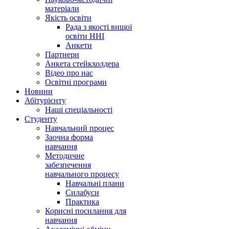
матеріали
Якість освіти
Рада з якості вищої
освіти ННІ
Анкети
Партнери
Анкета стейкхолдера
Відео про нас
Освітні програми
Hовини
Абітурієнту
Наші спеціальності
Студенту
Навчальний процес
Заочна форма
навчання
Методичне
забезпечення
навчального процесу
Навчальні плани
Силабуси
Практика
Корисні посилання для
навчання