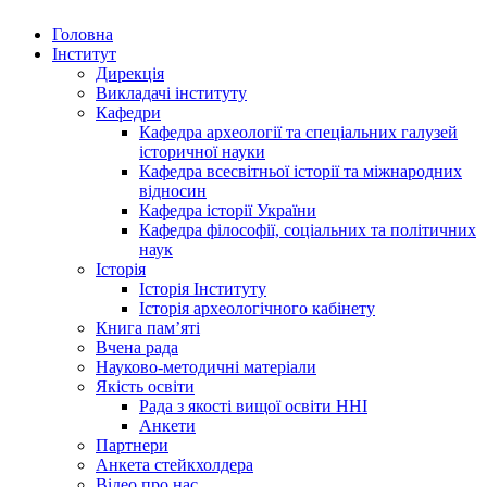
Головна
Інститут
Дирекція
Викладачі інституту
Кафедри
Кафедра археології та спеціальних галузей
історичної науки
Кафедра всесвітньої історії та міжнародних
відносин
Кафедра історії України
Кафедра філософії, соціальних та політичних
наук
Історія
Історія Інституту
Історія археологічного кабінету
Книга памʼяті
Вчена рада
Науково-методичні матеріали
Якість освіти
Рада з якості вищої освіти ННІ
Анкети
Партнери
Анкета стейкхолдера
Відео про нас