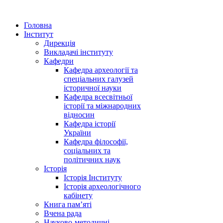
Головна
Інститут
Дирекція
Викладачі інституту
Кафедри
Кафедра археології та
спеціальних галузей
історичної науки
Кафедра всесвітньої
історії та міжнародних
відносин
Кафедра історії
України
Кафедра філософії,
соціальних та
політичних наук
Історія
Історія Інституту
Історія археологічного
кабінету
Книга памʼяті
Вчена рада
Науково-методичні