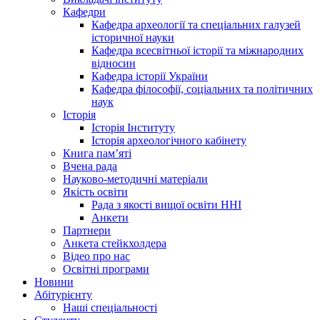
Кафедри
Кафедра археології та спеціальних галузей
історичної науки
Кафедра всесвітньої історії та міжнародних
відносин
Кафедра історії України
Кафедра філософії, соціальних та політичних
наук
Історія
Історія Інституту
Історія археологічного кабінету
Книга памʼяті
Вчена рада
Науково-методичні матеріали
Якість освіти
Рада з якості вищої освіти ННІ
Анкети
Партнери
Анкета стейкхолдера
Відео про нас
Освітні програми
Hовини
Абітурієнту
Наші спеціальності