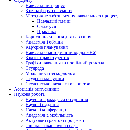
Студенту
Навчальний процес
Заочна форма навчання
Методичне забезпечення навчального процесу
Навчальні плани
Силабуси
Практика
Корисні посилання для навчання
Академічні обміни
Кар'єрне планування
Навчально-методичний відділ ЧНУ
Захист прав студентів
Графіки навчання та постійний розклад
Студрада
Можливості за кордоном
Студентські гуртки
Студентське наукове товариство
Асоціація випускників
Наукова робота
Науково-громадські об'єднання
Наукові видання
Наукові конференції
Академічна мобільність
Актуальні грантові програми
Спеціалізована вчена рада