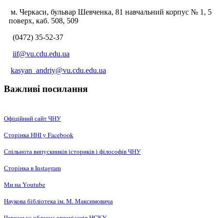
м. Черкаси, бульвар Шевченка, 81 навчальний корпус № 1, 5
поверх, каб. 508, 509
(0472) 35-52-37
iif@vu.cdu.edu.ua
kasyan_andriy@vu.cdu.edu.ua
Важливі посилання
Офіційний сайт ЧНУ
Сторінка ННІ у Facebook
Спільнота випускників істориків і філософів ЧНУ
Сторінка в Instagram
Ми на Youtube
Наукова бібліотека ім. М. Максимовича
Черкаська обласна організація НCКУ