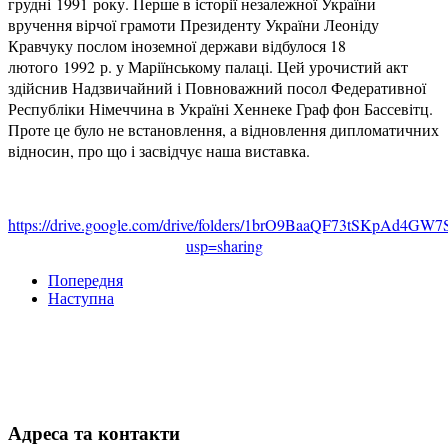
грудні 1991 року. Перше в історії незалежної України
вручення вірчої грамоти Президенту України Леоніду
Кравчуку послом іноземної держави відбулося 18
лютого 1992 р. у Маріїнському палаці. Цей урочистий акт
здійснив Надзвичайний і Повноважний посол Федеративної
Республіки Німеччина в Україні Хеннеке Граф фон Бассевітц.
Проте це було не встановлення, а відновлення дипломатичних
відносин, про що і засвідчує наша виставка.
https://drive.google.com/drive/folders/1brO9BaaQF73tSKpAd4G
usp=sharing
Попередня
Наступна
Адреса та контакти