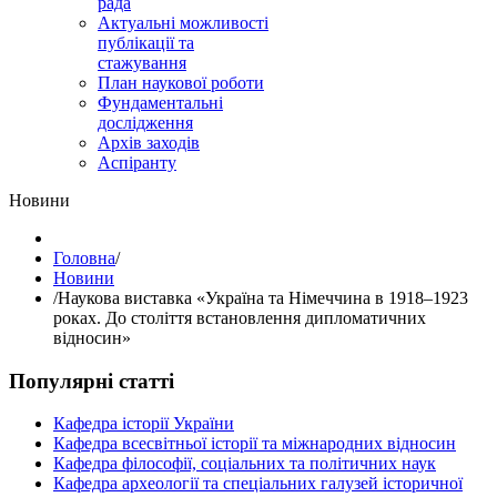
рада
Актуальні можливості
публікації та
стажування
План наукової роботи
Фундаментальні
дослідження
Архів заходів
Аспіранту
Hовини
Головна
/
Hовини
/
Наукова виставка «Україна та Німеччина в 1918–1923
роках. До століття встановлення дипломатичних
відносин»
Популярні статті
Кафедра історії України
Кафедра всесвітньої історії та міжнародних відносин
Кафедра філософії, соціальних та політичних наук
Кафедра археології та спеціальних галузей історичної