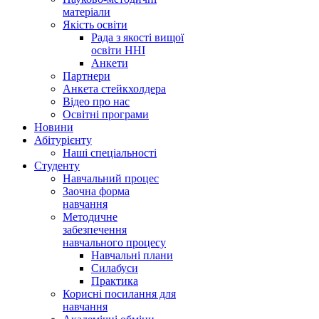
матеріали
Якість освіти
Рада з якості вищої
освіти ННІ
Анкети
Партнери
Анкета стейкхолдера
Відео про нас
Освітні програми
Hовини
Абітурієнту
Наші спеціальності
Студенту
Навчальний процес
Заочна форма
навчання
Методичне
забезпечення
навчального процесу
Навчальні плани
Силабуси
Практика
Корисні посилання для
навчання