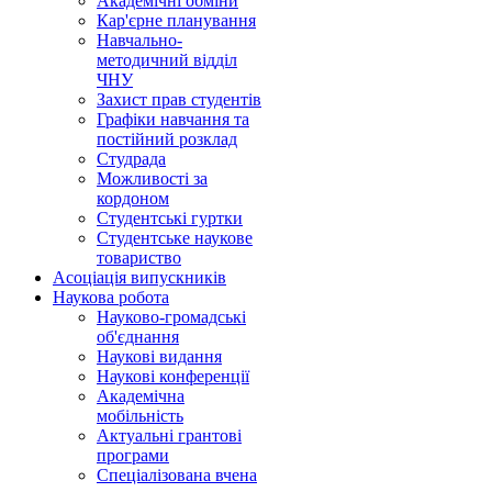
Академічні обміни
Кар'єрне планування
Навчально-
методичний відділ
ЧНУ
Захист прав студентів
Графіки навчання та
постійний розклад
Студрада
Можливості за
кордоном
Студентські гуртки
Студентське наукове
товариство
Асоціація випускників
Наукова робота
Науково-громадські
об'єднання
Наукові видання
Наукові конференції
Академічна
мобільність
Актуальні грантові
програми
Спеціалізована вчена