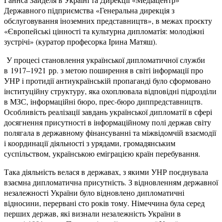
Державного підприємства «Генеральна дирекція з
обслуговування іноземних представництв», в межах проєкту
«Європейські цінності та культурна дипломатія: молодіжні
зустрічі» (куратор професорка Ірина Матяш).
У процесі становлення української дипломатичної служби
в 1917–1921 рр. з метою поширення в світі інформації про
УНР і протидії антиукраїнській пропаганді було сформовано
інституційну структуру, яка охоплювала відповідні підрозділи
в МЗС, інформаційні бюро, прес-бюро диппредставництв.
Особливість реалізації завдань української дипломатії в сфері
досягнення присутності в інформаційному полі держав світу
полягала в державному фінансуванні та міжвідомчій взаємодії
і координації діяльності з урядами, громадянським
суспільством, українською еміграцією країн перебування.
Така діяльність велася в державах, з якими УНР поєднувала
взаємна дипломатична присутність. З відновленням державної
незалежності України було відновлено дипломатичні
відносини, перервані сто років тому. Німеччина була серед
перших держав, які визнали незалежність України в