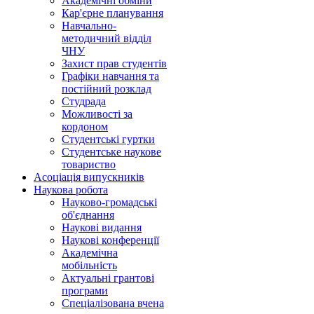
Академічні обміни
Кар'єрне планування
Навчально-
методичний відділ
ЧНУ
Захист прав студентів
Графіки навчання та
постійний розклад
Студрада
Можливості за
кордоном
Студентські гуртки
Студентське наукове
товариство
Асоціація випускників
Наукова робота
Науково-громадські
об'єднання
Наукові видання
Наукові конференції
Академічна
мобільність
Актуальні грантові
програми
Спеціалізована вчена