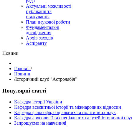
рада
Актуальні можливості
публікації та
стажування
План наукової роботи
Фундаментальні
дослідження
Архів заходів
Аспіранту
Hовини
Головна
/
Hовини
/
Історичний клуб "Астролябія"
Популярні статті
Кафедра історії України
Кафедра всесвітньої історії та міжнародних відносин
Кафедра філософії, соціальних та політичних наук
Кафедра археології та спеціальних галузей історичної нау
Запрошуємо на навчання!