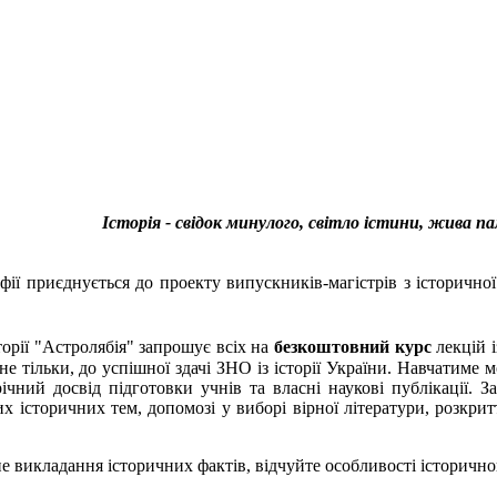
Історія - свідок минулого, світло істини, жива 
софії приєднується до проекту випускників-магістрів з історичн
орії "Астролябія" запрошує всіх на
безкоштовний курс
лекцій і
 не тільки, до успішної здачі ЗНО із історії України. Навчатиме м
ічний досвід підготовки учнів та власні наукові публікації. 
х історичних тем, допомозі у виборі вірної літератури, розкритт
не викладання історичних фактів, відчуйте особливості історично