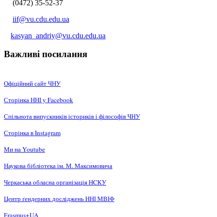
(0472) 35-52-37
iif@vu.cdu.edu.ua
kasyan_andriy@vu.cdu.edu.ua
Важливі посилання
Офіційний сайт ЧНУ
Сторінка ННІ у Facebook
Спільнота випускників істориків і філософів ЧНУ
Сторінка в Instagram
Ми на Youtube
Наукова бібліотека ім. М. Максимовича
Черкаська обласна організація НCКУ
Центр ґендерних досліджень ННІ МВІФ
Erasmus+UA