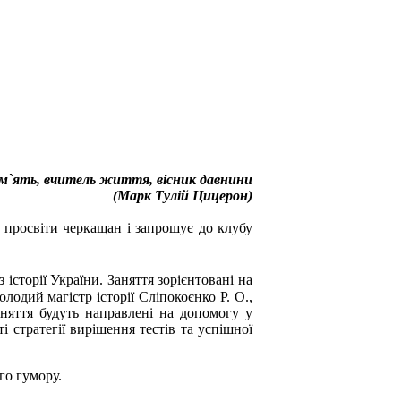
пам`ять, вчитель життя, вісник давнини
(Марк Тулій Цицерон)
ої просвіти черкащан і запрошує до клубу
з історії України. Заняття зорієнтовані на
олодий магістр історії Сліпокоєнко Р. О.,
Заняття будуть направлені на допомогу у
і стратегії вирішення тестів та успішної
го гумору.