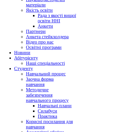
матеріали
Якість освіти
Рада з якості вищої
освіти ННІ
Анкети
Партнери
Анкета стейкхолдера
Відео про нас
Освітні програми
Hовини
Абітурієнту
Наші спеціальності
Студенту
Навчальний процес
Заочна форма
навчання
Методичне
забезпечення
навчального процесу
Навчальні плани
Силабуси
Практика
Корисні посилання для
навчання