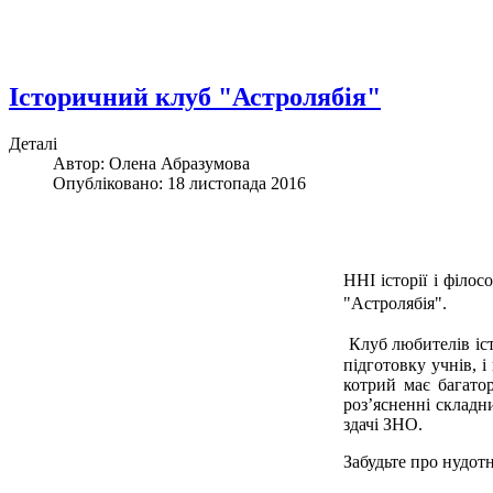
Історичний клуб "Астролябія"
Деталі
Автор: Олена Абразумова
Опубліковано: 18 листопада 2016
ННІ історії і філо
"Астролябія".
Клуб любителів іст
підготовку учнів, і
котрий має багатор
роз’ясненні складни
здачі ЗНО.
Забудьте про нудот