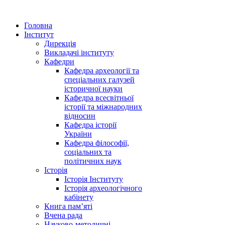
Головна
Інститут
Дирекція
Викладачі інституту
Кафедри
Кафедра археології та
спеціальних галузей
історичної науки
Кафедра всесвітньої
історії та міжнародних
відносин
Кафедра історії
України
Кафедра філософії,
соціальних та
політичних наук
Історія
Історія Інституту
Історія археологічного
кабінету
Книга памʼяті
Вчена рада
Науково-методичні