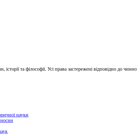
 історії та філософії. Усі права застережені відповідно до чинн
торичної науки
ідносин
наук