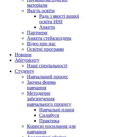
матеріали
Якість освіти
Рада з якості вищої
освіти ННІ
Анкети
Партнери
Анкета стейкхолдера
Відео про нас
Освітні програми
Hовини
Абітурієнту
Наші спеціальності
Студенту
Навчальний процес
Заочна форма
навчання
Методичне
забезпечення
навчального процесу
Навчальні плани
Силабуси
Практика
Корисні посилання для
навчання