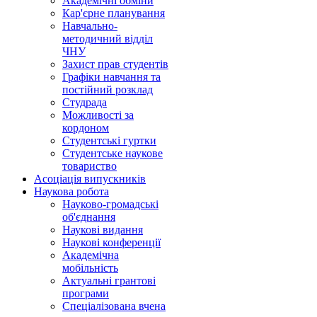
Академічні обміни
Кар'єрне планування
Навчально-
методичний відділ
ЧНУ
Захист прав студентів
Графіки навчання та
постійний розклад
Студрада
Можливості за
кордоном
Студентські гуртки
Студентське наукове
товариство
Асоціація випускників
Наукова робота
Науково-громадські
об'єднання
Наукові видання
Наукові конференції
Академічна
мобільність
Актуальні грантові
програми
Спеціалізована вчена