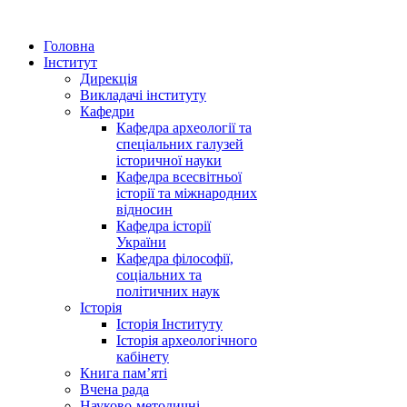
Головна
Інститут
Дирекція
Викладачі інституту
Кафедри
Кафедра археології та
спеціальних галузей
історичної науки
Кафедра всесвітньої
історії та міжнародних
відносин
Кафедра історії
України
Кафедра філософії,
соціальних та
політичних наук
Історія
Історія Інституту
Історія археологічного
кабінету
Книга памʼяті
Вчена рада
Науково-методичні