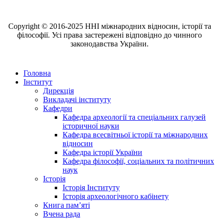
Copyright © 2016-2025 ННІ міжнародних відносин, історії та
філософії. Усі права застережені відповідно до чинного
законодавства України.
Головна
Інститут
Дирекція
Викладачі інституту
Кафедри
Кафедра археології та спеціальних галузей
історичної науки
Кафедра всесвітньої історії та міжнародних
відносин
Кафедра історії України
Кафедра філософії, соціальних та політичних
наук
Історія
Історія Інституту
Історія археологічного кабінету
Книга памʼяті
Вчена рада