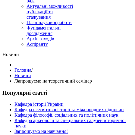
рада
Актуальні можливості
публікації та
стажування
План наукової роботи
Фундаментальні
дослідження
Архів заходів
Аспіранту
Hовини
Головна
/
Hовини
/
Запрошуємо на теоретичний семінар
Популярні статті
Кафедра історії України
Кафедра всесвітньої історії та міжнародних відносин
Кафедра філософії, соціальних та політичних наук
Кафедра археології та спеціальних галузей історичної
науки
Запрошуємо на навчання!