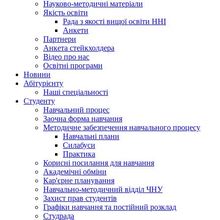
Науково-методичні матеріали
Якість освіти
Рада з якості вищої освіти ННІ
Анкети
Партнери
Анкета стейкхолдера
Відео про нас
Освітні програми
Hовини
Абітурієнту
Наші спеціальності
Студенту
Навчальний процес
Заочна форма навчання
Методичне забезпечення навчального процесу
Навчальні плани
Силабуси
Практика
Корисні посилання для навчання
Академічні обміни
Кар'єрне планування
Навчально-методичний відділ ЧНУ
Захист прав студентів
Графіки навчання та постійний розклад
Студрада