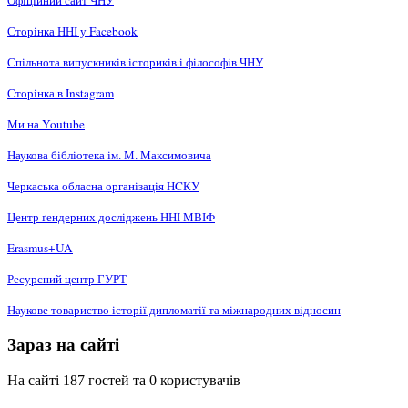
Офіційний сайт ЧНУ
Сторінка ННІ у Facebook
Спільнота випускників істориків і філософів ЧНУ
Сторінка в Instagram
Ми на Youtube
Наукова бібліотека ім. М. Максимовича
Черкаська обласна організація НCКУ
Центр ґендерних досліджень ННІ МВІФ
Erasmus+UA
Ресурсний центр ГУРТ
Наукове товариство історії дипломатії та міжнародних відносин
Зараз на сайті
На сайті 187 гостей та 0 користувачів