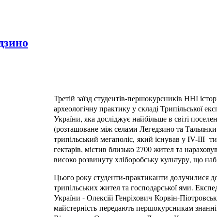
дзино
Третій заїзд студентів-першокурсників ННІ історі
археологічну практику у складі Трипільської ек
України, яка досліджує найбільше в світі посел
(розташоване між селами Легедзино та Тальянки
трипільський мегаполіс, який існував у ІV-ІІІ ти
гектарів, містив близько 2700 жител та нарахову
високо розвинуту хліборобську культуру, що наб
Цього року студенти-практиканти долучилися д
трипільських жител та господарської ями. Екс
України - Олексій Генріхович Корвін-Піотровськ
майстерність передають першокурсникам знанні