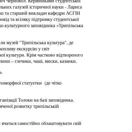
ч Черновол. Керівниками студентської
льних галузей історичної науки - Лариса
нко та старший викладач кафедри АСГІН
від та всіляку підтримку студентської
о-культурного заповідника «Трипільська
и музей "Трипільська культура", де
опливу екскурсію у світ
ої культури. Крім частково відтвореного
глини – глечики, чаші, миски, казанки.
ь.
поморфної статуетки (де чітко
нізації Толоки на базі заповідника.
яченої розвитку трипільській
и вчаться самостійно облаштовувати свій