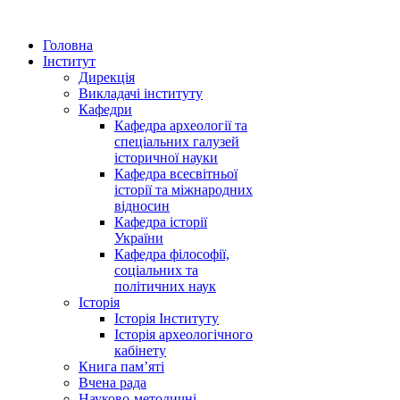
Головна
Інститут
Дирекція
Викладачі інституту
Кафедри
Кафедра археології та
спеціальних галузей
історичної науки
Кафедра всесвітньої
історії та міжнародних
відносин
Кафедра історії
України
Кафедра філософії,
соціальних та
політичних наук
Історія
Історія Інституту
Історія археологічного
кабінету
Книга памʼяті
Вчена рада
Науково-методичні