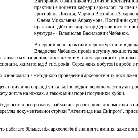
Вікторович Овчинников та Дмитро Костянтинови
практики є доценти кафедри археології та спеціа
Григорівна Лисиця, Марина Василівна Захарче
- Олена Миколаївна Абразумова. Постійний супро
практики здійснює директор Державного історик
культура» - Владислав Васильович Чабанюк.
В перший день практики першокурсники відвідал
Владислав Чабанюк провів вступну лекцію та зах
що займається охороною, дослідженням, популяризацією трипільськ
спонати, яким понад 5 тис. років. Серед яких побутові вироби з 
е їх ознайомили з методикою проведення археологічних досліджен
енти виявили справді унікальні знахідки: верхню частину антро
акету житла на ніжках, а також мініатюрні посудинки-кубки.
 до основного розкопу, займалися розчисткою, допомогали в орга
перегляд документальної стрічки "Атлантида над Дніпром", присв
ть набагато більше, ніж археологічні знання та вміння, адже вон