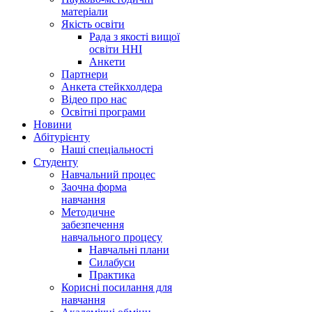
матеріали
Якість освіти
Рада з якості вищої
освіти ННІ
Анкети
Партнери
Анкета стейкхолдера
Відео про нас
Освітні програми
Hовини
Абітурієнту
Наші спеціальності
Студенту
Навчальний процес
Заочна форма
навчання
Методичне
забезпечення
навчального процесу
Навчальні плани
Силабуси
Практика
Корисні посилання для
навчання