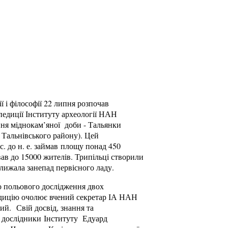
ї і філософії 22 липня розпочав
спедиції Інституту археології НАН
ення міднокам’яної доби - Тальянки
 Тальнівського району). Цей
с. до н. е. займав площу понад 450
вав до 15000 жителів. Трипільці створили
лижала занепад первісного ладу.
о польового дослідження двох
педицію очолює вчений секретар ІА НАН
ий. Свій досвід, знання та
 дослідники Інституту Едуард