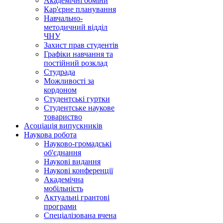
Академічні обміни
Кар'єрне планування
Навчально-
методичний відділ
ЧНУ
Захист прав студентів
Графіки навчання та
постійний розклад
Студрада
Можливості за
кордоном
Студентські гуртки
Студентське наукове
товариство
Асоціація випускників
Наукова робота
Науково-громадські
об'єднання
Наукові видання
Наукові конференції
Академічна
мобільність
Актуальні грантові
програми
Спеціалізована вчена