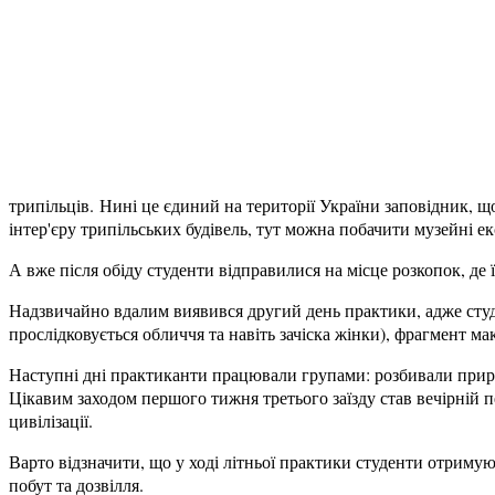
трипільців. Нині це єдиний на території України заповідник, 
інтер'єру трипільських будівель, тут можна побачити музейні ек
А вже після обіду студенти відправилися на місце розкопок, д
Надзвичайно вдалим виявився другий день практики, адже студ
прослідковується обличчя та навіть зачіска жінки), фрагмент м
Наступні дні практиканти працювали групами: розбивали приріз
Цікавим заходом першого тижня третього заїзду став вечірній 
цивілізації.
Варто відзначити, що у ході літньої практики студенти отримую
побут та дозвілля.