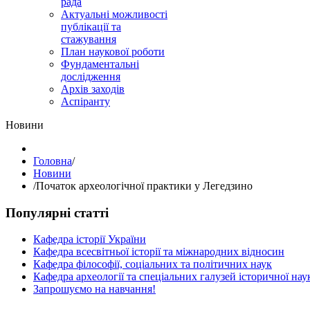
рада
Актуальні можливості
публікації та
стажування
План наукової роботи
Фундаментальні
дослідження
Архів заходів
Аспіранту
Hовини
Головна
/
Hовини
/
Початок археологічної практики у Легедзино
Популярні статті
Кафедра історії України
Кафедра всесвітньої історії та міжнародних відносин
Кафедра філософії, соціальних та політичних наук
Кафедра археології та спеціальних галузей історичної нау
Запрошуємо на навчання!