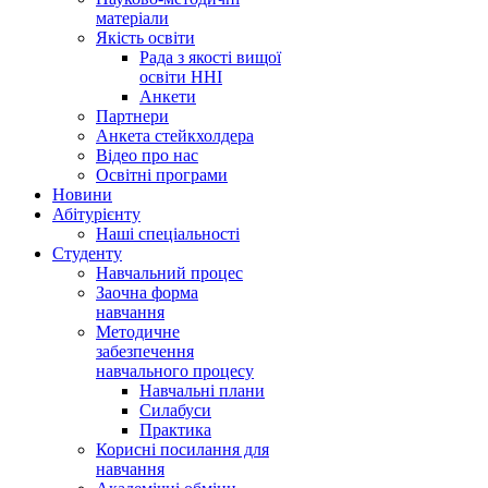
матеріали
Якість освіти
Рада з якості вищої
освіти ННІ
Анкети
Партнери
Анкета стейкхолдера
Відео про нас
Освітні програми
Hовини
Абітурієнту
Наші спеціальності
Студенту
Навчальний процес
Заочна форма
навчання
Методичне
забезпечення
навчального процесу
Навчальні плани
Силабуси
Практика
Корисні посилання для
навчання