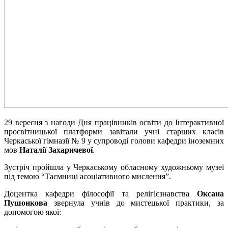
29 вересня з нагоди Дня працівників освіти до Інтерактивної
просвітницької платформи завітали учні старших класів
Черкаської гімназії № 9 у супроводі голови кафедри іноземних
мов
Наталії Захаричевої
.
Зустріч пройшла у Черкаському обласному художньому музеї
під темою “Таємниці асоціативного мислення”.
Доцентка кафедри філософії та релігієзнавства
Оксана
Пушонкова
звернула учнів до мистецької практики, за
допомогою якої: