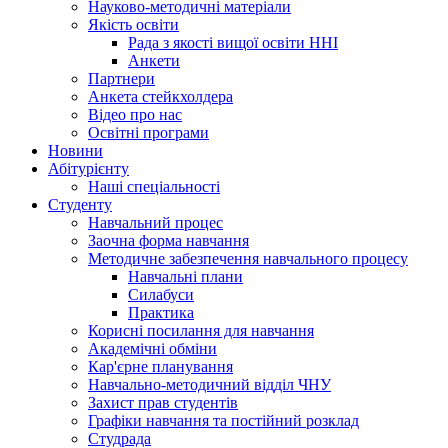
Науково-методичні матеріали
Якість освіти
Рада з якості вищої освіти ННІ
Анкети
Партнери
Анкета стейкхолдера
Відео про нас
Освітні програми
Hовини
Абітурієнту
Наші спеціальності
Студенту
Навчальний процес
Заочна форма навчання
Методичне забезпечення навчального процесу
Навчальні плани
Силабуси
Практика
Корисні посилання для навчання
Академічні обміни
Кар'єрне планування
Навчально-методичний відділ ЧНУ
Захист прав студентів
Графіки навчання та постійний розклад
Студрада