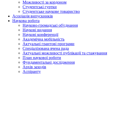
Можливості за кордоном
Студентські гуртки
Студентське наукове товариство
Асоціація випускників
Наукова робота
Науково-громадські об'єднання
Наукові видання
Наукові конференції
Академічна мобільність
Актуальні грантові програми
Спеціалізована вчена рада
Актуальні можливості публікації та стажування
План наукової роботи
Фундаментальні дослідження
Архів заходів
Аспіранту