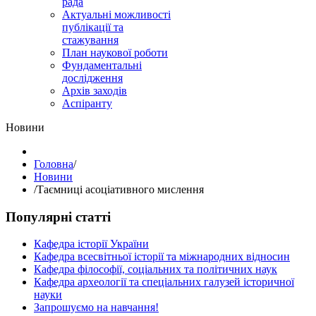
рада
Актуальні можливості
публікації та
стажування
План наукової роботи
Фундаментальні
дослідження
Архів заходів
Аспіранту
Hовини
Головна
/
Hовини
/
Таємниці асоціативного мислення
Популярні статті
Кафедра історії України
Кафедра всесвітньої історії та міжнародних відносин
Кафедра філософії, соціальних та політичних наук
Кафедра археології та спеціальних галузей історичної
науки
Запрошуємо на навчання!