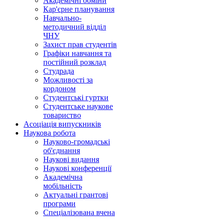
Академічні обміни
Кар'єрне планування
Навчально-
методичний відділ
ЧНУ
Захист прав студентів
Графіки навчання та
постійний розклад
Студрада
Можливості за
кордоном
Студентські гуртки
Студентське наукове
товариство
Асоціація випускників
Наукова робота
Науково-громадські
об'єднання
Наукові видання
Наукові конференції
Академічна
мобільність
Актуальні грантові
програми
Спеціалізована вчена