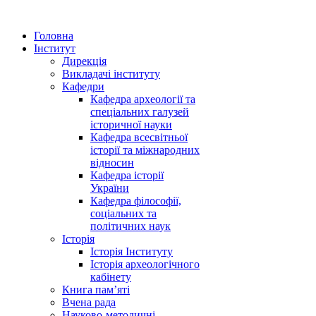
Головна
Інститут
Дирекція
Викладачі інституту
Кафедри
Кафедра археології та
спеціальних галузей
історичної науки
Кафедра всесвітньої
історії та міжнародних
відносин
Кафедра історії
України
Кафедра філософії,
соціальних та
політичних наук
Історія
Історія Інституту
Історія археологічного
кабінету
Книга памʼяті
Вчена рада
Науково-методичні