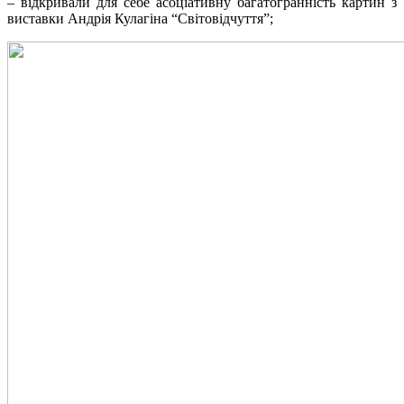
– відкривали для себе асоціативну багатогранність картин з
виставки Андрія Кулагіна “Світовідчуття”;