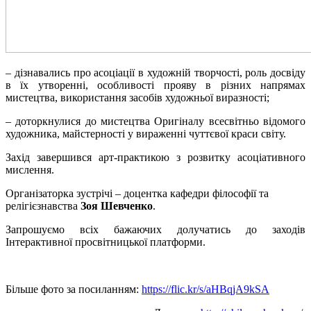
– дізнавались про асоціації в художній творчості, роль досвіду
в їх утворенні, особливості прояву в різних напрямах
мистецтва, використання засобів художньої виразності;
– доторкнулися до мистецтва Оригіналу всесвітньо відомого
художника, майстерності у вираженні чуттєвої краси світу.
Захід завершився арт-практикою з розвитку асоціативного
мислення.
Організаторка зустрічі – доцентка кафедри філософії та
релігієзнавства
Зоя Шевченко
.
Запрошуємо всіх бажаючих долучатись до заходів
Інтерактивної просвітницької платформи.
Більше фото за посиланням:
https://flic.kr/s/aHBqjA9kSA