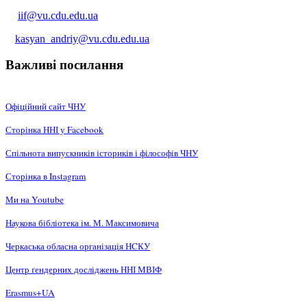
iif@vu.cdu.edu.ua
kasyan_andriy@vu.cdu.edu.ua
Важливі посилання
Офіційний сайт ЧНУ
Сторінка ННІ у Facebook
Спільнота випускників істориків і філософів ЧНУ
Сторінка в Instagram
Ми на Youtube
Наукова бібліотека ім. М. Максимовича
Черкаська обласна організація НCКУ
Центр ґендерних досліджень ННІ МВІФ
Erasmus+UA