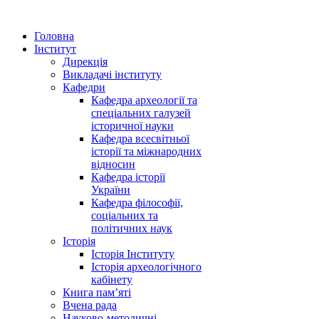
Головна
Інститут
Дирекція
Викладачі інституту
Кафедри
Кафедра археології та
спеціальних галузей
історичної науки
Кафедра всесвітньої
історії та міжнародних
відносин
Кафедра історії
України
Кафедра філософії,
соціальних та
політичних наук
Історія
Історія Інституту
Історія археологічного
кабінету
Книга памʼяті
Вчена рада
Науково-методичні