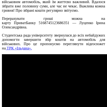
військовим автомобіль, який їм життєво важливий. Вдалося
зібрати вже половину суми, але час не чекає. Важлива кожна
гривня! Про зібрані кошти регулярно звітуємо.
Перерахувати гроші можна на
карту ПриватБанку 5168745123686351 — Луценко Ірина
Олександрівна.
Студентська рада університету звернулася до всіх небайдужих
допомогти завершити збір коштів на автомобіль для
військових. Про це пропонуємо переглянути відеосюжет
на
ТРК «Ільдана».