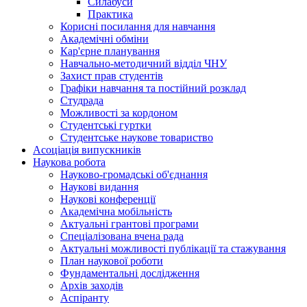
Силабуси
Практика
Корисні посилання для навчання
Академічні обміни
Кар'єрне планування
Навчально-методичний відділ ЧНУ
Захист прав студентів
Графіки навчання та постійний розклад
Студрада
Можливості за кордоном
Студентські гуртки
Студентське наукове товариство
Асоціація випускників
Наукова робота
Науково-громадські об'єднання
Наукові видання
Наукові конференції
Академічна мобільність
Актуальні грантові програми
Спеціалізована вчена рада
Актуальні можливості публікації та стажування
План наукової роботи
Фундаментальні дослідження
Архів заходів
Аспіранту