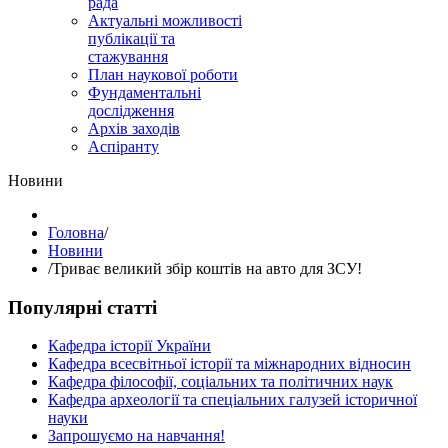
рада
Актуальні можливості
публікації та
стажування
План наукової роботи
Фундаментальні
дослідження
Архів заходів
Аспіранту
Hовини
Головна
/
Hовини
/
Триває великий збір коштів на авто для ЗСУ!
Популярні статті
Кафедра історії України
Кафедра всесвітньої історії та міжнародних відносин
Кафедра філософії, соціальних та політичних наук
Кафедра археології та спеціальних галузей історичної
науки
Запрошуємо на навчання!