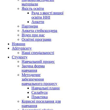
матеріали
Якість освіти
Рада з якості вищої
освіти ННІ
Анкети
Партнери
Анкета стейкхолдера
Відео про нас
Освітні програми
Hовини
Абітурієнту
Наші спеціальності
Студенту
Навчальний процес
Заочна форма
навчання
Методичне
забезпечення
навчального процесу
Навчальні плани
Силабуси
Практика
Корисні посилання для
навчання