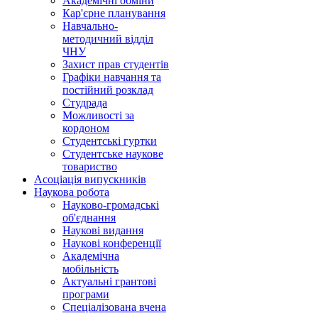
Академічні обміни
Кар'єрне планування
Навчально-
методичний відділ
ЧНУ
Захист прав студентів
Графіки навчання та
постійний розклад
Студрада
Можливості за
кордоном
Студентські гуртки
Студентське наукове
товариство
Асоціація випускників
Наукова робота
Науково-громадські
об'єднання
Наукові видання
Наукові конференції
Академічна
мобільність
Актуальні грантові
програми
Спеціалізована вчена