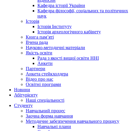
відносин
Кафедра історії України
Кафедра філософії, соціальних та політичних
наук
Історія
Історія Інституту
Історія археологічного кабінету
Книга памʼяті
Вчена рада
Науково-методичні матеріали
Якість освіти
Рада з якості вищої освіти ННІ
Анкети
Партнери
Анкета стейкхолдера
Відео про нас
Освітні програми
Hовини
Абітурієнту
Наші спеціальності
Студенту
Навчальний процес
Заочна форма навчання
Методичне забезпечення навчального процесу
Навчальні плани