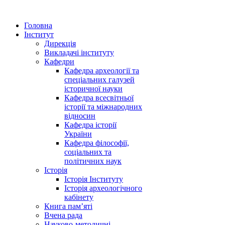
Головна
Інститут
Дирекція
Викладачі інституту
Кафедри
Кафедра археології та
спеціальних галузей
історичної науки
Кафедра всесвітньої
історії та міжнародних
відносин
Кафедра історії
України
Кафедра філософії,
соціальних та
політичних наук
Історія
Історія Інституту
Історія археологічного
кабінету
Книга памʼяті
Вчена рада
Науково-методичні