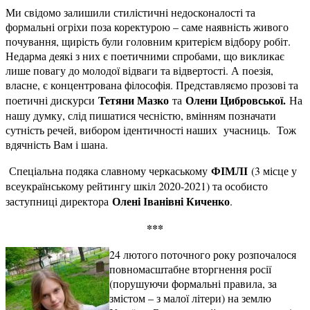
Ми свідомо залишили стилістичні недосконалості та
формальні огріхи поза коректурою – саме наявність живого
почування, щирість були головним критерієм відбору робіт.
Недарма деякі з них є поетичними спробами, що викликає
лише повагу до молодої відваги та відвертості. А поезія,
власне, є концентрована філософія. Представляємо прозові та
Тетяни Мазко
Олени Цибровської.
поетичні дискурси
та
На
нашу думку, слід пишатися чесністю, вмінням позначати
сутність речей, вибором ідентичності наших учасниць. Тож
вдячність Вам і шана.
ФІМЛІ
Спеціальна подяка славному черкаському
(3 місце у
всеукраїнському рейтингу шкіл 2020-2021) та особисто
Олені Іванівні Киченко
заступниці директора
.
***
24 лютого поточного року розпочалося
повномасштабне вторгнення росії
(порушуючи формальні правила, за
змістом – з малої літери) на землю