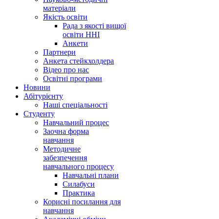
матеріали
Якість освіти
Рада з якості вищої
освіти ННІ
Анкети
Партнери
Анкета стейкхолдера
Відео про нас
Освітні програми
Hовини
Абітурієнту
Наші спеціальності
Студенту
Навчальний процес
Заочна форма
навчання
Методичне
забезпечення
навчального процесу
Навчальні плани
Силабуси
Практика
Корисні посилання для
навчання