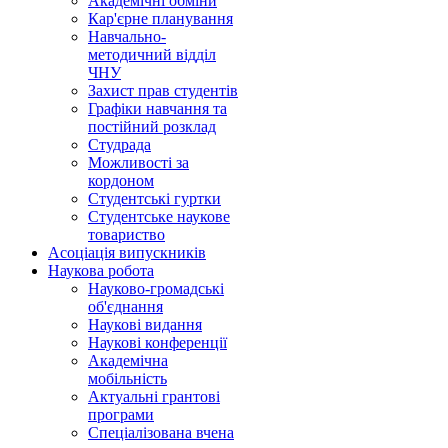
Академічні обміни
Кар'єрне планування
Навчально-
методичний відділ
ЧНУ
Захист прав студентів
Графіки навчання та
постійний розклад
Студрада
Можливості за
кордоном
Студентські гуртки
Студентське наукове
товариство
Асоціація випускників
Наукова робота
Науково-громадські
об'єднання
Наукові видання
Наукові конференції
Академічна
мобільність
Актуальні грантові
програми
Спеціалізована вчена