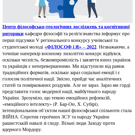
Центр філософсько-теологічних досліджень та когнітивної
риторики
кафедри філософії та релігієзнавства інформує про
перші підсумки V регіонального конкурсу учнівської та
«ФІЛОСОФ і Я»
2022
студентської молоді
–
. Незважаючи, а
точніше наперекір воєнному лихоліттю конкурс відбувся,
оскільки чесність, безкомпромісність і завзяття юних українок
та українців є неперевершеними. Ми відступили від рамок
традиційних форматів, оскільки зараз соціальні емоції і є
голосом політичної нації. Звісно, прийде час аналітичних
статей та поміркованих роздумів. Але не зараз. Зараз ми горді
представити голос модерної нації, майбутнього народу
України. Зрозуміло, що темою емоційних рефлексій,
«емоційного інтелекту» (Р. Бар-Он, Х. Субірі),
інтенціональним об’єктом нашої філософської спільноти стала
ВІЙНА. Спротив героїчних ЗСУ та народу України
рашистській навалі зі сходу. Вільні люди Заходу проти
ядерного Мордору.