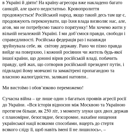
в Україні й діяти! На країну-агресора вже накладено багато
санкцій, але цього недостатньо. Кровопролиття
продовжується! Російський народ, якщо такий десь там ще є,
продовжують переконувати, що їхня влада визволяє нас, але,
агов, ми не потребуємо такого порятунку! Ми хочемо жити у
вільній незалежній Україні. І ми доб’ємося правди, свободи і
справедливості. Російська федерація раз і назавжди
зруйнувала себе, як світову державу. Рано чи пізно правда
вийде на поверхню, і кожний росіянин чи житель будь-якої
іншої країни, що донині вірив російській владі, побачить
правду, цей жах, що сотворив російський президент путін, і
підвладні йому мовчазні та замакітрені пропагандою та
власною жалюгідністю, залякані натовпи..
Ми вистоїмо і обов’язково переможемо!
Сучасна війна – це лише один з багатьох проявів агресії росії
до України. «Вся історія відносин між Москвою та Україною
протягом більше, як 250 літ, з моменту злуки цих двох держав
є планомірне, безоглядне, безсоромне, нахабне нищення
української нації всякими способами, вщерть до стертя
всякого сліду її, щоб навіть імені її не лишилось», –