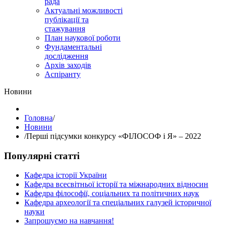
рада
Актуальні можливості
публікації та
стажування
План наукової роботи
Фундаментальні
дослідження
Архів заходів
Аспіранту
Hовини
Головна
/
Hовини
/
Перші підсумки конкурсу «ФІЛОСОФ і Я» – 2022
Популярні статті
Кафедра історії України
Кафедра всесвітньої історії та міжнародних відносин
Кафедра філософії, соціальних та політичних наук
Кафедра археології та спеціальних галузей історичної
науки
Запрошуємо на навчання!