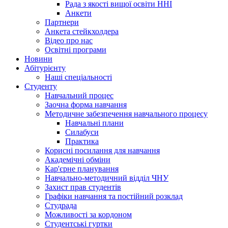
Рада з якості вищої освіти ННІ
Анкети
Партнери
Анкета стейкхолдера
Відео про нас
Освітні програми
Hовини
Абітурієнту
Наші спеціальності
Студенту
Навчальний процес
Заочна форма навчання
Методичне забезпечення навчального процесу
Навчальні плани
Силабуси
Практика
Корисні посилання для навчання
Академічні обміни
Кар'єрне планування
Навчально-методичний відділ ЧНУ
Захист прав студентів
Графіки навчання та постійний розклад
Студрада
Можливості за кордоном
Студентські гуртки