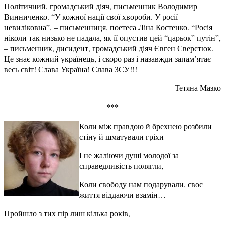
Політичний, громадський діяч, письменник Володимир
Винниченко. “У кожної нації свої хвороби. У росії —
невиліковна”, – письменниця, поетеса Ліна Костенко. “Росія
ніколи так низько не падала, як її опустив цей “царьок” путін”,
– письменник, дисидент, громадський діяч Євген Сверстюк.
Це знає кожний українець, і скоро раз і назавжди запам’ятає
весь світ! Слава Україна! Слава ЗСУ!!!
Тетяна Мазко
***
Коли між правдою й брехнею розбили
стіну й шматували гріхи
І не жаліючи душі молодої за
справедливість полягли,
Коли свободу нам подарували, своє
життя віддаючи взамін…
Пройшло з тих пір лиш кілька років,