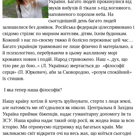
України. Багато людей прокинулися від
звуків вибухів й тікали з-під вогняного,
наповненого порохом неба. На
сьогоднішній день багато людей
залишилися без домівок. Російська федерація цілеспрямовано і
свідомо стріляє по мирним жителям, дітям, їхнім будинкам.
Кожний з нас по-своєму тяжко й болісно переживає цей час…
Багато українців травмовані не лише фізично й матеріально, а
й психологічно, перебуваючи в цьому жахливому морі
кровавих новин і подій. Народ стривожено. Наш «..дух, що
тіло рве до бою..» (Л. Українка) звертається до «філософії
серця» (П. Юркевич), аби за Сковородою, «розум спокійний»
їх стишив.
І яка тепер наша філософія?
Нашу країну хотіли й хочуть зруйнувати, стерти з лиця землі,
але натомість ми об’єдналися як ніколи. Центральна й Західна
Україна приймає біженців, надає гуманітарну допомогу їм та
ЗСУ. Наша країна надає такий опір росії, як жодна інша за всю
історію. Ми отримуємо підтримку від багатьох країн. Ми
закликаємо світ відкрити очі на весь жах, що коїться сьогодні