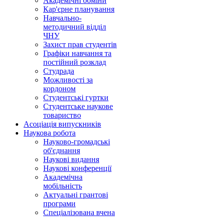
Академічні обміни
Кар'єрне планування
Навчально-
методичний відділ
ЧНУ
Захист прав студентів
Графіки навчання та
постійний розклад
Студрада
Можливості за
кордоном
Студентські гуртки
Студентське наукове
товариство
Асоціація випускників
Наукова робота
Науково-громадські
об'єднання
Наукові видання
Наукові конференції
Академічна
мобільність
Актуальні грантові
програми
Спеціалізована вчена