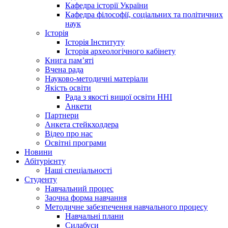
Кафедра історії України
Кафедра філософії, соціальних та політичних
наук
Історія
Історія Інституту
Історія археологічного кабінету
Книга памʼяті
Вчена рада
Науково-методичні матеріали
Якість освіти
Рада з якості вищої освіти ННІ
Анкети
Партнери
Анкета стейкхолдера
Відео про нас
Освітні програми
Hовини
Абітурієнту
Наші спеціальності
Студенту
Навчальний процес
Заочна форма навчання
Методичне забезпечення навчального процесу
Навчальні плани
Силабуси