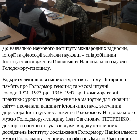
До навчально-наукового інституту міжнародних відносин,
історії та філософії завітали науковці – співробітники
Інституту дослідження Голодомору Національного музею
Голодомору-геноциду.
Відкриту лекцію для наших студентів на тему «Історична
пам’ять про Голодомор-геноцид та масові штучні
голоди 1921–1923 рр., 1946–1947 рр. і комеморативні
практики: уроки та застереження на майбутнє для України і
світу» прочитали кандидат історичних наук, заступник
директора Інституту дослідження Голодомору Національного
музею Голодомору-геноциду Іван Євгенович ПЕТРЕНКО,
доктор історичних наук, завідувач відділу історичних
досліджень Інституту дослідження Голодомору Національного
музею Голодомору-геноциду, професор Дмитро Дмитрович