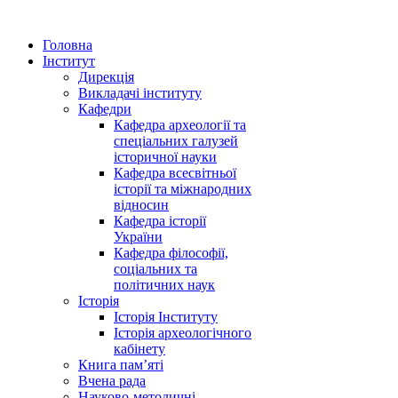
Головна
Інститут
Дирекція
Викладачі інституту
Кафедри
Кафедра археології та
спеціальних галузей
історичної науки
Кафедра всесвітньої
історії та міжнародних
відносин
Кафедра історії
України
Кафедра філософії,
соціальних та
політичних наук
Історія
Історія Інституту
Історія археологічного
кабінету
Книга памʼяті
Вчена рада
Науково-методичні