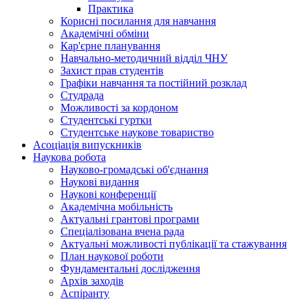
Практика
Корисні посилання для навчання
Академічні обміни
Кар'єрне планування
Навчально-методичний відділ ЧНУ
Захист прав студентів
Графіки навчання та постійний розклад
Студрада
Можливості за кордоном
Студентські гуртки
Студентське наукове товариство
Асоціація випускників
Наукова робота
Науково-громадські об'єднання
Наукові видання
Наукові конференції
Академічна мобільність
Актуальні грантові програми
Спеціалізована вчена рада
Актуальні можливості публікації та стажування
План наукової роботи
Фундаментальні дослідження
Архів заходів
Аспіранту