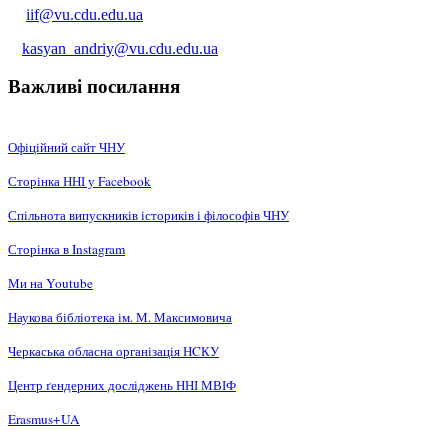
iif@vu.cdu.edu.ua
kasyan_andriy@vu.cdu.edu.ua
Важливі посилання
Офіційний сайт ЧНУ
Сторінка ННІ у Facebook
Спільнота випускників істориків і філософів ЧНУ
Сторінка в Instagram
Ми на Youtube
Наукова бібліотека ім. М. Максимовича
Черкаська обласна організація НCКУ
Центр ґендерних досліджень ННІ МВІФ
Erasmus+UA