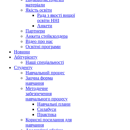
матеріали
Якість освіти
Рада з якості вищої
освіти ННІ
Анкети
Партнери
Анкета стейкхолдера
Відео про нас
Освітні програми
Hовини
Абітурієнту
Наші спеціальності
Студенту
Навчальний процес
Заочна форма
навчання
Методичне
забезпечення
навчального процесу
Навчальні плани
Силабуси
Практика
Корисні посилання для
навчання