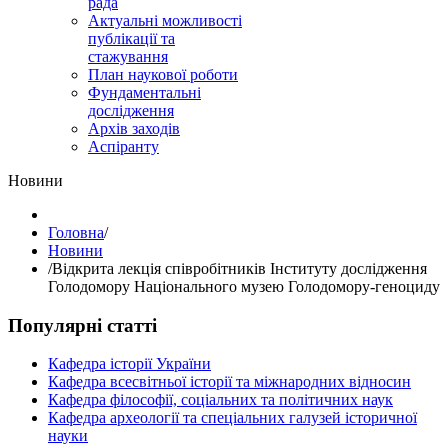
рада
Актуальні можливості
публікації та
стажування
План наукової роботи
Фундаментальні
дослідження
Архів заходів
Аспіранту
Hовини
Головна
/
Hовини
/
Відкрита лекція співробітників Інституту дослідження
Голодомору Національного музею Голодомору-геноциду
Популярні статті
Кафедра історії України
Кафедра всесвітньої історії та міжнародних відносин
Кафедра філософії, соціальних та політичних наук
Кафедра археології та спеціальних галузей історичної
науки