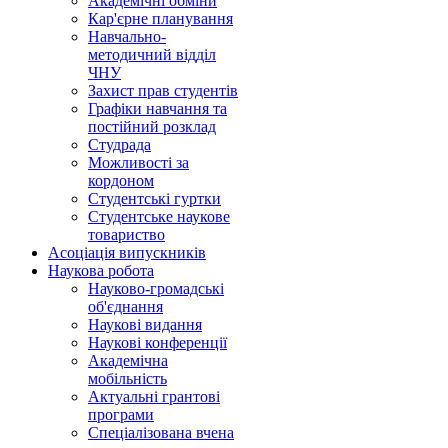
Академічні обміни
Кар'єрне планування
Навчально-
методичний відділ
ЧНУ
Захист прав студентів
Графіки навчання та
постійний розклад
Студрада
Можливості за
кордоном
Студентські гуртки
Студентське наукове
товариство
Асоціація випускників
Наукова робота
Науково-громадські
об'єднання
Наукові видання
Наукові конференції
Академічна
мобільність
Актуальні грантові
програми
Спеціалізована вчена