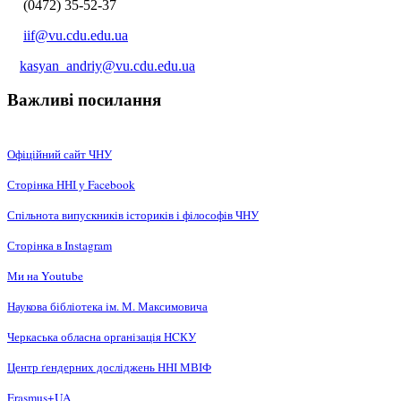
(0472) 35-52-37
iif@vu.cdu.edu.ua
kasyan_andriy@vu.cdu.edu.ua
Важливі посилання
Офіційний сайт ЧНУ
Сторінка ННІ у Facebook
Спільнота випускників істориків і філософів ЧНУ
Сторінка в Instagram
Ми на Youtube
Наукова бібліотека ім. М. Максимовича
Черкаська обласна організація НCКУ
Центр ґендерних досліджень ННІ МВІФ
Erasmus+UA