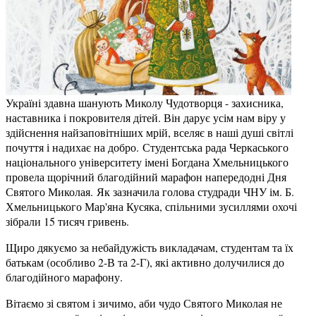
Україні здавна шанують Миколу Чудотворця - захисника,
наставника і покровителя дітей. Він дарує усім нам віру у
здійснення найзаповітніших мрій, вселяє в наші душі світлі
почуття і надихає на добро. Студентська рада Черкаського
національного університету імені Богдана Хмельницького
провела щорічний благодійний марафон напередодні Дня
Святого Миколая. Як зазначила голова студради ЧНУ ім. Б.
Хмельницького Мар'яна Кусяка, спільними зусиллями охочі
зібрали 15 тисяч гривень.
Щиро дякуємо за небайдужість викладачам, студентам та їх
батькам (особливо 2-В та 2-Г), які активно долучилися до
благодійного марафону.
Вітаємо зі святом і зичимо, аби чудо Святого Миколая не