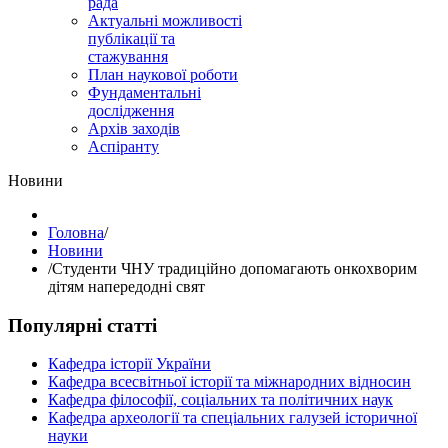
рада
Актуальні можливості
публікації та
стажування
План наукової роботи
Фундаментальні
дослідження
Архів заходів
Аспіранту
Hовини
Головна
/
Hовини
/
Студенти ЧНУ традиційно допомагають онкохворим
дітям напередодні свят
Популярні статті
Кафедра історії України
Кафедра всесвітньої історії та міжнародних відносин
Кафедра філософії, соціальних та політичних наук
Кафедра археології та спеціальних галузей історичної
науки