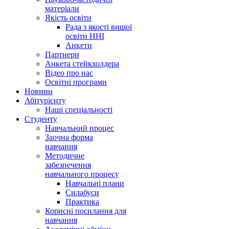
матеріали
Якість освіти
Рада з якості вищої
освіти ННІ
Анкети
Партнери
Анкета стейкхолдера
Відео про нас
Освітні програми
Hовини
Абітурієнту
Наші спеціальності
Студенту
Навчальний процес
Заочна форма
навчання
Методичне
забезпечення
навчального процесу
Навчальні плани
Силабуси
Практика
Корисні посилання для
навчання