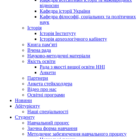
відносин
Кафедра історії України
Кафедра філософії, соціальних та політичних
наук
Історія
Історія Інституту
Історія археологічного кабінету
Книга памʼяті
Вчена рада
Науково-методичні матеріали
Якість освіти
Рада з якості вищої освіти ННІ
Анкети
Партнери
Анкета стейкхолдера
Відео про нас
Освітні програми
Hовини
Абітурієнту
Наші спеціальності
Студенту
Навчальний процес
Заочна форма навчання
Методичне забезпечення навчального процесу