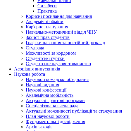
Навчальні плани
Силабуси
Практика
Корисні посилання для навчання
Академічні обміни
Кар'єрне планування
Навчально-методичний відділ ЧНУ
Захист прав студентів
Графіки навчання та постійний розклад
Студрада
Можливості за кордоном
Студентські гуртки
Студентське наукове товариство
Асоціація випускників
Наукова робота
Науково-громадські об'єднання
Наукові видання
Наукові конференції
Академічна мобільність
Актуальні грантові програми
Спеціалізована вчена рада
Актуальні можливості публікації та стажування
План наукової роботи
Фундаментальні дослідження
Архів заходів