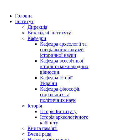
Головна
Інститут
Дирекція
Викладачі інституту
Кафедри
Кафедра археології та
спеціальних галузей
історичної науки
Кафедра всесвітньої
історії та міжнародних
відносин
Кафедра історії
України
Кафедра філософії,
соціальних та
політичних наук
Історія
Історія Інституту
Історія археологічного
кабінету
Книга памʼяті
Вчена рада
Науково-методичні