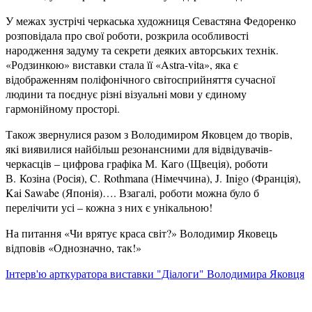
У межах зустрічі черкаська художниця Севастяна Федоренко
розповідала про свої роботи, розкрила особливості
народження задуму та секрети деяких авторських технік.
«Родзинкою» виставки стала її «Astra-vita», яка є
відображенням поліфонічного світосприйняття сучасної
людини та поєднує різні візуальні мови у єдиному
гармонійному просторі.
Також звернулися разом з Володимиром Яковцем до творів,
які виявилися найбільш резонансними для відвідувачів-
черкасців – цифрова графіка М. Каго (Щвеція), роботи
В. Козіна (Росія), C. Rothmanа (Німеччина), J. Inigo (Франція),
Kai Sawabe (Японія)…. Взагалі, роботи можна було б
перелічити усі – кожна з них є унікальною!
На питання «Чи врятує краса світ?» Володимир Яковець
відповів «Однозначно, так!»
Інтерв'ю арткуратора виставки "Діалоги" Володимира Яковця