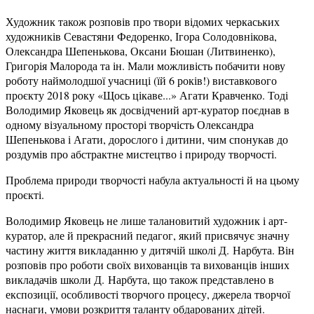
Художник також розповів про твори відомих черкаських
художників Севастяни Федоренко, Ігора Солодовнікова,
Олександра Шепенькова, Оксани Бюшан (Литвиненко),
Григорія Малорода та ін. Мали можливість побачити нову
роботу наймолодшої учасниці (їй 6 років!) виставкового
проєкту 2018 року «Щось цікаве...» Агати Кравченко. Тоді
Володимир Яковець як досвідчений арт-куратор поєднав в
одному візуальному просторі творчість Олександра
Шепенькова і Агати, дорослого і дитини, чим спонукав до
роздумів про абстрактне мистецтво і природу творчості.
Проблема природи творчості набула актуальності й на цьому
проєкті.
Володимир Яковець не лише талановитий художник і арт-
куратор, але й прекрасний педагог, який присвячує значну
частину життя викладанню у дитячій школі Д. Нарбута. Він
розповів про роботи своїх вихованців та вихованців інших
викладачів школи Д. Нарбута, що також представлено в
експозиції, особливості творчого процесу, джерела творчої
наснаги, умови розкриття таланту обдарованих дітей.