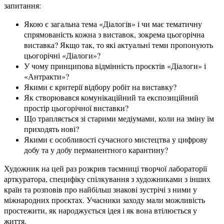
запитання:
Якою є загальна тема «Діалогів» і чи має тематичну
спрямованість кожна з виставок, зокрема цьогорічна
виставка? Якщо так, то які актуальні теми пропонують
цьогорічні «Діалоги»?
У чому принципова відмінність проєктів «Діалоги» і
«Антракти»?
Якими є критерії відбору робіт на виставку?
Як створювався комунікаційний та експозиційний
простір цьогорічної виставки?
Що трапляється зі старими медіумами, коли на зміну їм
приходять нові?
Якими є особливості сучасного мистецтва у цифрову
добу та у добу перманентного карантину?
Художник на цей раз розкрив таємниці творчої лабораторії
арткуратора, специфіку спілкування з художниками з інших
країн та розповів про найбільш знакові зустрічі з ними у
міжнародних проєктах. Учасники заходу мали можливість
простежити, як народжується ідея і як вона втілюється у
життя.