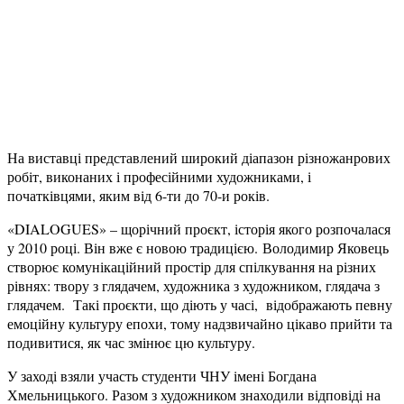
На виставці представлений широкий діапазон різножанрових
робіт, виконаних і професійними художниками, і
початківцями, яким від 6-ти до 70-и років.
«DIALOGUES» – щорічний проєкт, історія якого розпочалася
у 2010 році. Він вже є новою традицією. Володимир Яковець
створює комунікаційний простір для спілкування на різних
рівнях: твору з глядачем, художника з художником, глядача з
глядачем. Такі проєкти, що діють у часі, відображають певну
емоційну культуру епохи, тому надзвичайно цікаво прийти та
подивитися, як час змінює цю культуру.
У заході взяли участь студенти ЧНУ імені Богдана
Хмельницького. Разом з художником знаходили відповіді на