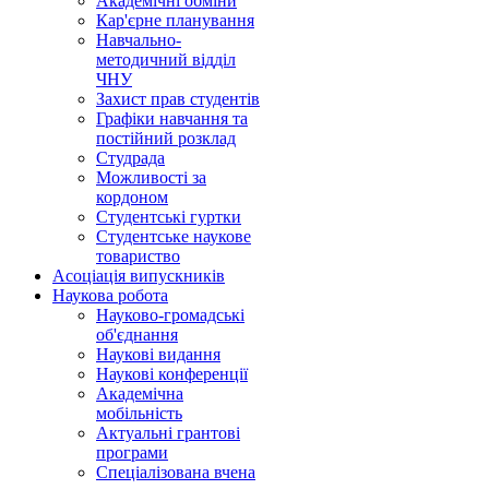
Академічні обміни
Кар'єрне планування
Навчально-
методичний відділ
ЧНУ
Захист прав студентів
Графіки навчання та
постійний розклад
Студрада
Можливості за
кордоном
Студентські гуртки
Студентське наукове
товариство
Асоціація випускників
Наукова робота
Науково-громадські
об'єднання
Наукові видання
Наукові конференції
Академічна
мобільність
Актуальні грантові
програми
Спеціалізована вчена