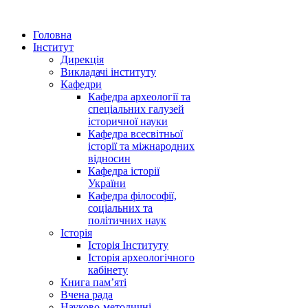
Головна
Інститут
Дирекція
Викладачі інституту
Кафедри
Кафедра археології та
спеціальних галузей
історичної науки
Кафедра всесвітньої
історії та міжнародних
відносин
Кафедра історії
України
Кафедра філософії,
соціальних та
політичних наук
Історія
Історія Інституту
Історія археологічного
кабінету
Книга памʼяті
Вчена рада
Науково-методичні