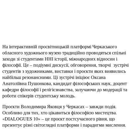
На інтерактивній просвітницькій платформі Черкаського
обласного художнього музею традиційно проводяться спільні
заходи зі студентами ННІ історії, міжнародних відносин і
філософії. Це – подіумні дискусії, обговорення, творчі зустрічі
студентів з художниками, виставки і проєкти яких виявились
найбільш резонансними. Ці зустрічі ініціює Оксана
Анатоліївна Пушонкова, кандидат філософських наук, доцент
кафедри філософії і релігієзнавства, залучаючи до модерації та
роботи спікерів студентську молодь.
Проєкти Володимира Яковця у Черкасах – завжди подія.
Особливо для тих, хто цікавиться філософією мистецтва.
«DIALOGUES 10» – це проєкт постсучасного рівня, що
презентує різні світоглядні платформи і парадигми мислення.