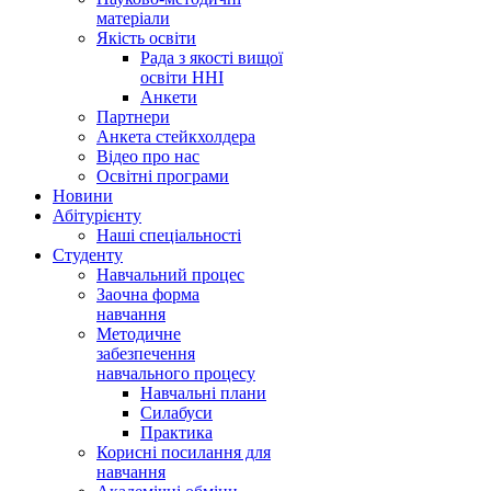
матеріали
Якість освіти
Рада з якості вищої
освіти ННІ
Анкети
Партнери
Анкета стейкхолдера
Відео про нас
Освітні програми
Hовини
Абітурієнту
Наші спеціальності
Студенту
Навчальний процес
Заочна форма
навчання
Методичне
забезпечення
навчального процесу
Навчальні плани
Силабуси
Практика
Корисні посилання для
навчання