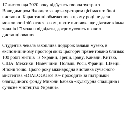
17 листопада 2020 року відбулась творча зустріч з
Володимиром Яковцем як арт-куратором цієї масштабної
виставки. Карантинні обмеження в цьому році не дали
можливості зібратися разом, проте виставка ще діятиме кілька
тижнів і її можна відвідати, дотримуючись правил
дистанціювання.
Студентів чекала захоплива подорож залами музею, в
експозиційному просторі яких цьогоріч презентовано близько
100 робіт митців із України, Греції, Ірану, Канади, Китаю,
США, Мексики, Німеччини, Польщі, Росії, Франції, Швеції,
Японії тощо. Цього року міжнародна виставка сучасного
мистецтва «DIALOGUES 10» проходить за підтримки
благодійного фонду Миколи Бабака «Культурна спадщина і
сучасне мистецтво України».