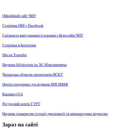
Офіційний сайт ЧНУ
Сторінка ННІ у Facebook
Спільнота випускників істориків і філософів ЧНУ
Сторінка в Instagram
Ми на Youtube
Наукова бібліотека ім. М. Максимовича
Черкаська обласна організація НCКУ
Центр ґендерних досліджень ННІ МВІФ
Erasmus+UA
Ресурсний центр ГУРТ
Наукове товариство історії дипломатії та міжнародних відносин
Зараз на сайті