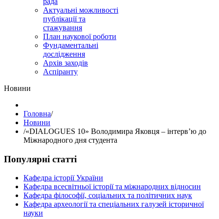
рада
Актуальні можливості
публікації та
стажування
План наукової роботи
Фундаментальні
дослідження
Архів заходів
Аспіранту
Hовини
Головна
/
Hовини
/
«DIALOGUES 10» Володимира Яковця – інтерв’ю до
Міжнародного дня студента
Популярні статті
Кафедра історії України
Кафедра всесвітньої історії та міжнародних відносин
Кафедра філософії, соціальних та політичних наук
Кафедра археології та спеціальних галузей історичної
науки