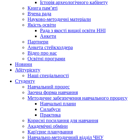
Історія археологічного кабінету
Книга памʼяті
Вчена рада
Науково-методичні матеріали
Якість освіти
Рада з якості вищої освіти ННІ
Анкети
Партнери
Анкета стейкхолдера
Відео про нас
Освітні програми
Hовини
Абітурієнту
Наші спеціальності
Студенту
Навчальний процес
Заочна форма навчання
Методичне забезпечення навчального процесу
Навчальні плани
Силабуси
Практика
Корисні посилання для навчання
Академічні обміни
Кар'єрне планування
Навчально-методичний відділ ЧНУ