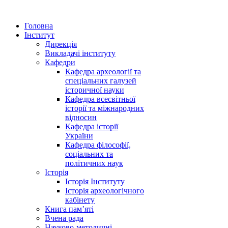
Головна
Інститут
Дирекція
Викладачі інституту
Кафедри
Кафедра археології та
спеціальних галузей
історичної науки
Кафедра всесвітньої
історії та міжнародних
відносин
Кафедра історії
України
Кафедра філософії,
соціальних та
політичних наук
Історія
Історія Інституту
Історія археологічного
кабінету
Книга памʼяті
Вчена рада
Науково-методичні