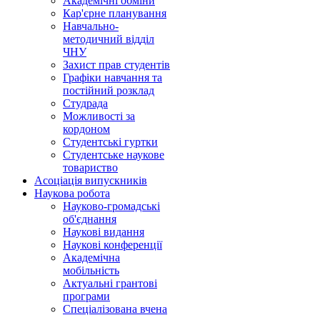
Академічні обміни
Кар'єрне планування
Навчально-
методичний відділ
ЧНУ
Захист прав студентів
Графіки навчання та
постійний розклад
Студрада
Можливості за
кордоном
Студентські гуртки
Студентське наукове
товариство
Асоціація випускників
Наукова робота
Науково-громадські
об'єднання
Наукові видання
Наукові конференції
Академічна
мобільність
Актуальні грантові
програми
Спеціалізована вчена