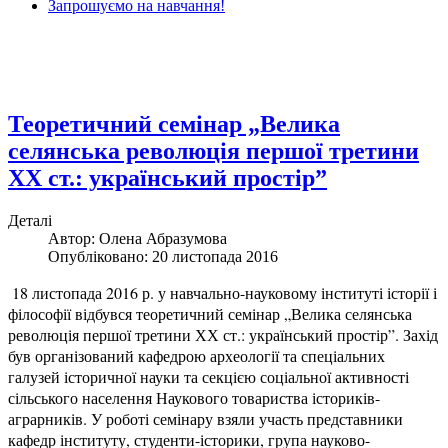
Запрошуємо на навчання!
Теоретичний семінар „Велика
селянська революція першої третини
ХХ ст.: український простір”
Деталі
Автор: Олена Абразумова
Опубліковано: 20 листопада 2016
18 листопада 2016 р. у навчально-науковому інституті історії і
філософії відбувся теоретичний семінар „Велика селянська
революція першої третини ХХ ст.: український простір”. Захід
був організований кафедрою археології та спеціальних
галузей історичної науки та секцією соціальної активності
сільського населення Наукового товариства істориків-
аграрників. У роботі семінару взяли участь представники
кафедр інституту, студенти-історики, група науково-