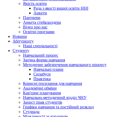
Якість освіти
Рада з якості вищої освіти ННІ
Анкети
Партнери
Анкета стейкхолдера
Відео про нас
Освітні програми
Hовини
Абітурієнту
Наші спеціальності
Студенту
Навчальний процес
Заочна форма навчання
Методичне забезпечення навчального процесу
Навчальні плани
Силабуси
Практика
Корисні посилання для навчання
Академічні обміни
Кар'єрне планування
Навчально-методичний відділ ЧНУ
Захист прав студентів
Графіки навчання та постійний розклад
Студрада
Можливості за кордоном