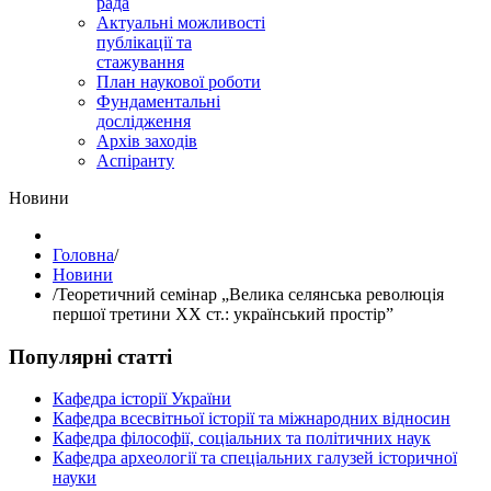
рада
Актуальні можливості
публікації та
стажування
План наукової роботи
Фундаментальні
дослідження
Архів заходів
Аспіранту
Hовини
Головна
/
Hовини
/
Теоретичний семінар „Велика селянська революція
першої третини ХХ ст.: український простір”
Популярні статті
Кафедра історії України
Кафедра всесвітньої історії та міжнародних відносин
Кафедра філософії, соціальних та політичних наук
Кафедра археології та спеціальних галузей історичної
науки