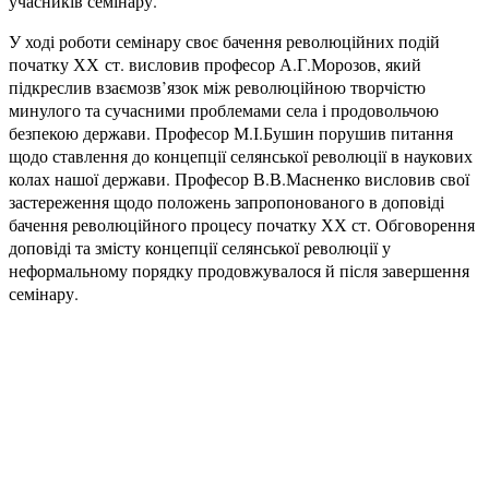
учасників семінару.
У ході роботи семінару своє бачення революційних подій
початку ХХ ст. висловив професор А.Г.Морозов, який
підкреслив взаємозв’язок між революційною творчістю
минулого та сучасними проблемами села і продовольчою
безпекою держави. Професор М.І.Бушин порушив питання
щодо ставлення до концепції селянської революції в наукових
колах нашої держави. Професор В.В.Масненко висловив свої
застереження щодо положень запропонованого в доповіді
бачення революційного процесу початку ХХ ст. Обговорення
доповіді та змісту концепції селянської революції у
неформальному порядку продовжувалося й після завершення
семінару.