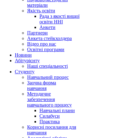
матеріали
Якість освіти
Рада з якості вищої
освіти ННІ
Анкети
Партнери
Анкета стейкхолдера
Відео про нас
Освітні програми
Hовини
Абітурієнту
Наші спеціальності
Студенту
Навчальний процес
Заочна форма
навчання
Методичне
забезпечення
навчального процесу
Навчальні плани
Силабуси
Практика
Корисні посилання для
навчання