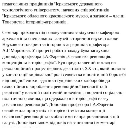
педагогічних працівників Черкаського державного
технологічного університету, наукових співробітників
Черкаського обласного краєзнавчого музею, а загалом – члени
Товариства істориків-аграрників.
Семінар проходив під головуванням завідуючого кафедрою
археології та спеціальних галузей історичної науки, голови
Наукового товариства істориків-аграрників професора
А.Г.Морозова. У процесі роботи заходу була заслухана
доповідь професора І.А.Фаренія „Селянська революція:
концепція та історіографія”. Був представлений погляд на
революційний процес перших десятиліть ХХ ст., який полягає
у констатації вирішальної ролі селянства в політичній боротьбі
відповідної епохи, здатності українських хліборобів до
самостійного вироблення революційної ідеології та її
реалізації у власній політичній поведінці, творенні соціально-
політичного явища, що одержало в історіографії назву
„селянська революція”. Доповідь професора І.А.Фаренія
ознайомила присутніх з історією і змістом концепції
селянської революції та особистими напрацюваннями в цій
галузі. Доповідач також відповів на запитання і коментарі