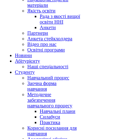
матеріали
Якість освіти
Рада з якості вищої
освіти ННІ
Анкети
Партнери
Анкета стейкхолдера
Відео про нас
Освітні програми
Hовини
Абітурієнту
Наші спеціальності
Студенту
Навчальний процес
Заочна форма
навчання
Методичне
забезпечення
навчального процесу
Навчальні плани
Силабуси
Практика
Корисні посилання для
навчання