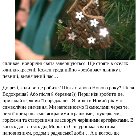
спливає, новорічні свята завершуються. Ще стоять в оселях
ялинки-красуні. Кожен традиційно «розбирає» ялинку в
певний, визначений час…
До речі, коли ви це робите? Після старого Нового року? Після
Водохреща? Або після 8 березня?)) Перш ніж зробити це,
пригадайте, як ви її наряджали. Ялинка в Новий рік має
символічне значення. Ми наповнюємо її смислами через те,
чим її прикрашаємо: яскравими іграшками, цукерками,
горіхами та створеними власноруч чарівними артефактами. В
когось досі стоять дід Мороз та Снігуронька з ватним
наповненням, родом з радянської доби… А в когось ще