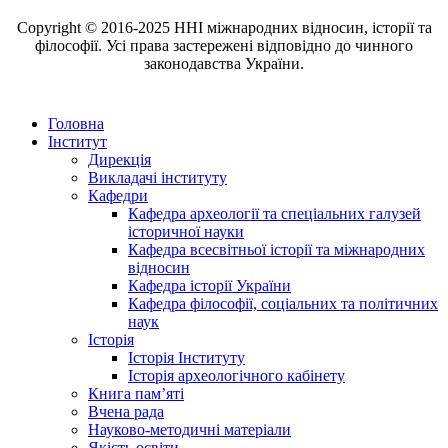
Copyright © 2016-2025 ННІ міжнародних відносин, історії та
філософії. Усі права застережені відповідно до чинного
законодавства України.
Головна
Інститут
Дирекція
Викладачі інституту
Кафедри
Кафедра археології та спеціальних галузей
історичної науки
Кафедра всесвітньої історії та міжнародних
відносин
Кафедра історії України
Кафедра філософії, соціальних та політичних
наук
Історія
Історія Інституту
Історія археологічного кабінету
Книга памʼяті
Вчена рада
Науково-методичні матеріали
Якість освіти