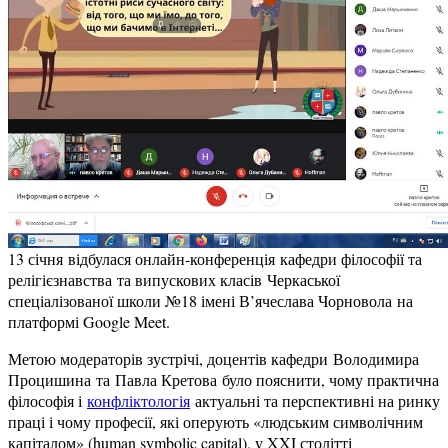
13 січня відбулася онлайн-конференція кафедри філософії та
релігієзнавства та випускових класів Черкаської
спеціалізованої школи №18 імені В’ячеслава Чорновола на
платформі Google Meet.
Метою модераторів зустрічі, доцентів кафедри Володимира
Процишина та Павла Кретова було пояснити, чому практична
філософія і
конфліктологія
актуальні та перспективні на ринку
праці і чому професії, які оперують «людським символічним
капіталом» (human symbolic capital), у XXI столітті