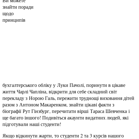
Ви можете
знайти поради
щодо
принципів
бухгалтерського обліку у Луки Пачолі, поринути в цікаве
життя Чарлі Чапліна, відкрити для себе складний світ
перекладу з Норою Галь, пережити труднощі виховання дітей
разом з Антоном Макаренком, знайти цікаві факти з
біографії Рут Гінзбург, перечитати вірші Тараса Шевченка і
ще багато іншого! Подивіться акаунти видатних людей, які
підготували наші студенти!
Якщо відкинути жарти, то студенти 2 та 3 курсів нашого