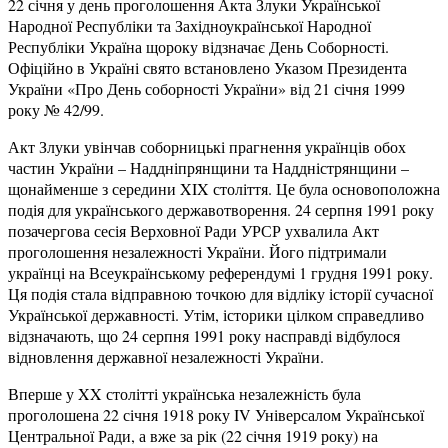
22 січня у день проголошення Акта Злуки Української
Народної Республіки та Західноукраїнської Народної
Республіки Україна щороку відзначає День Соборності.
Офіційно в Україні свято встановлено Указом Президента
України «Про День соборності України» від 21 січня 1999
року № 42/99.
Акт Злуки увінчав соборницькі прагнення українців обох
частин України – Наддніпрянщини та Наддністрянщини –
щонайменше з середини XIX століття. Це була основоположна
подія для українського державотворення. 24 серпня 1991 року
позачергова сесія Верховної Ради УРСР ухвалила Акт
проголошення незалежності України. Його підтримали
українці на Всеукраїнському референдумі 1 грудня 1991 року.
Ця подія стала відправною точкою для відліку історії сучасної
Української державності. Утім, історики цілком справедливо
відзначають, що 24 серпня 1991 року насправді відбулося
відновлення державної незалежності України.
Вперше у XX столітті українська незалежність була
проголошена 22 січня 1918 року IV Універсалом Української
Центральної Ради, а вже за рік (22 січня 1919 року) на