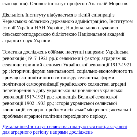
сьогодення). Очолює інститут професор Анатолій Морозов.
Діяльність Інституту відбувається в тісній співпраці з
Черкаською обласною державною адміністрацією, Інститутом
історії України НАН України, Національною науковою
сільськогосподарською бібліотекою Національної академії
аграрних наук України.
Тематика досліджень обіймає наступні напрями: Українська
революція (1917-1921 рр.): селянський фактор; аграризм як
селяноцентричний феномен Української революції 1917-1921
рр.; історичні форми ментальності, соціально-економічного та
громадсько-політичного світогляду селянства; форми
політичної самоорганізації українського селянства; аграрні
перетворення в добу української національної української
революції 1917-1921 рр.; концепція Великої селянської
революції 1902-1933 рр.; історія української селянської
кооперації; гендерні проблеми сільської місцевості; актуальні
проблеми аграрної політики перехідного періоду.
Детальніше:Інститут селянства: плануються нові, актуальні
для аграрного регіону напрями досліджень