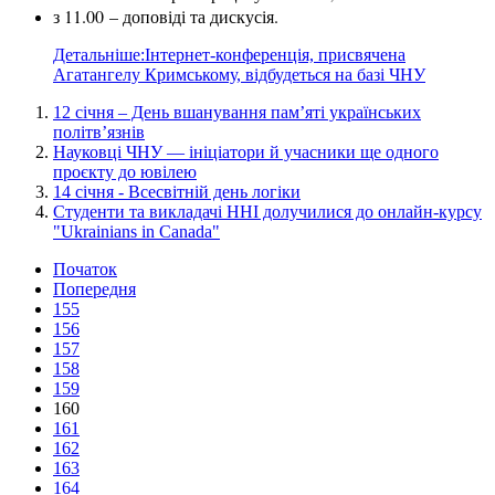
з 11.00 – доповіді та дискусія.
Детальніше:Інтернет-конференція, присвячена
Агатангелу Кримському, відбудеться на базі ЧНУ
12 січня – День вшанування пам’яті українських
політв’язнів
Науковці ЧНУ — ініціатори й учасники ще одного
проєкту до ювілею
14 січня - Всесвітній день логіки
Студенти та викладачі ННІ долучилися до онлайн-курсу
"Ukrainians in Canada"
Початок
Попередня
155
156
157
158
159
160
161
162
163
164