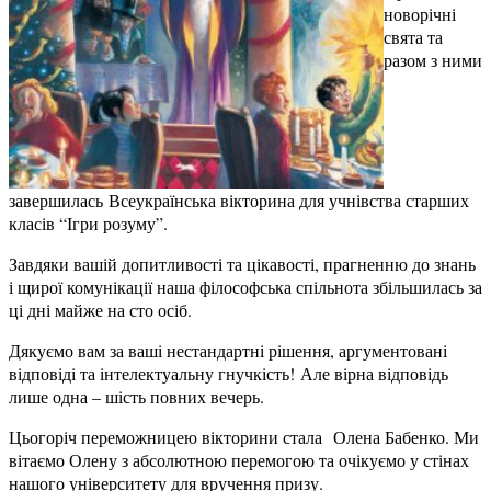
новорічні
свята та
разом з ними
завершилась Всеукраїнська вікторина для учнівства старших
класів “Ігри розуму”.
Завдяки вашій допитливості та цікавості, прагненню до знань
і щирої комунікації наша філософська спільнота збільшилась за
ці дні майже на сто осіб.
Дякуємо вам за ваші нестандартні рішення, аргументовані
відповіді та інтелектуальну гнучкість! Але вірна відповідь
лише одна – шість повних вечерь.
Цьогоріч переможницею вікторини стала Олена Бабенко. Ми
вітаємо Олену з абсолютною перемогою та очікуємо у стінах
нашого університету для вручення призу.