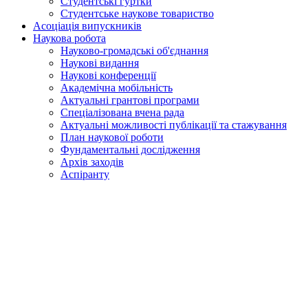
Студентські гуртки
Студентське наукове товариство
Асоціація випускників
Наукова робота
Науково-громадські об'єднання
Наукові видання
Наукові конференції
Академічна мобільність
Актуальні грантові програми
Спеціалізована вчена рада
Актуальні можливості публікації та стажування
План наукової роботи
Фундаментальні дослідження
Архів заходів
Аспіранту