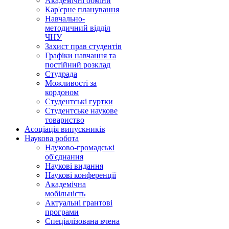
Академічні обміни
Кар'єрне планування
Навчально-
методичний відділ
ЧНУ
Захист прав студентів
Графіки навчання та
постійний розклад
Студрада
Можливості за
кордоном
Студентські гуртки
Студентське наукове
товариство
Асоціація випускників
Наукова робота
Науково-громадські
об'єднання
Наукові видання
Наукові конференції
Академічна
мобільність
Актуальні грантові
програми
Спеціалізована вчена