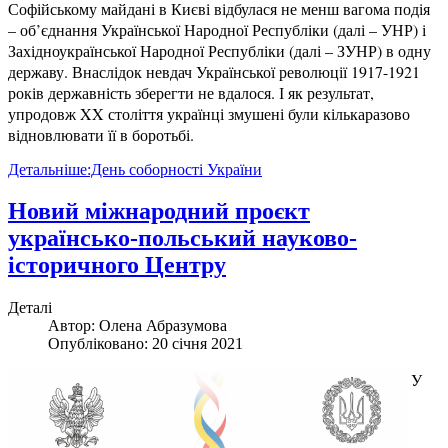
Софійському майдані в Києві відбулася не менш вагома подія
– об’єднання Української Народної Республіки (далі – УНР) і
Західноукраїнської Народної Республіки (далі – ЗУНР) в одну
державу. Внаслідок невдач Української революції 1917-1921
років державність зберегти не вдалося. І як результат,
упродовж XX століття українці змушені були кількаразово
відновлювати її в боротьбі.
Детальніше:День соборності України
Новий міжнародний проєкт
українсько-польський науково-
історичного Центру
Деталі
Автор:
Олена Абразумова
Опубліковано: 20 січня 2021
У