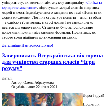
університету, які вивчали міжгалузеву дисципліну
«Логіка та
юридичне мислення»
, підготували моделі акантів видатних
людей в якості індивідуального завдання по темі «Поняття як
форма мислення». Логічна структура поняття – зміст та обсяг
– є однією з ґрунтовних в курсі логіки і не завжди легко
дається для опанування. Студентам було запропоновано
доповнити поняття візуальними формами. Подивіться, як
творчо вони підійшли до виконання завдання.
Детальніше:Навчаємось цікаво!
Завершилась Всеукраїнська вікторина
для учнівства старших класів “Ігри
розуму”
Деталі
Автор:
Олена Абразумова
Опубліковано: 22 січня 2021
Дорогі друзі!
Пролетіли