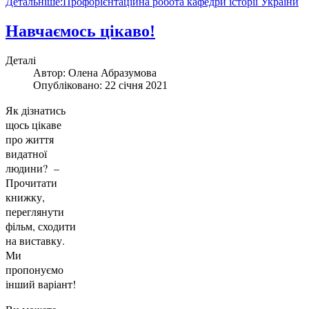
Детальніше:Профорієнтаційна робота кафедри історії України
Навчаємось цікаво!
Деталі
Автор:
Олена Абразумова
Опубліковано: 22 січня 2021
Як дізнатись
щось цікаве
про життя
видатної
людини? –
Прочитати
книжку,
переглянути
фільм, сходити
на виставку.
Ми
пропонуємо
інший варіант!