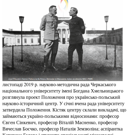
листопаді 2019 р. науково-методична рада Черкаського
національного університету імені Богдана Хмельницького
розглянула проект Положення про українсько-польський
науково-історичний центр. У січні вчена рада університету
затвердила Положення. Кістяк центру склали викладачі, що
займаються україно-польськими відносинами: професор
Євген Сінкевич, професор Віталій Масненко, професор
Вячеслав Боєчко, професор Наталія Земзюліна; аспірантка
Катерина Будова і студенти спеціальності міжнародні