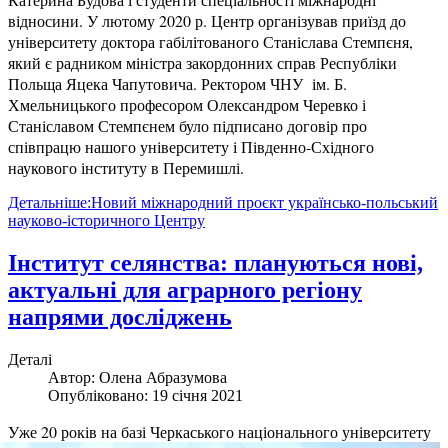
відносини. У лютому 2020 р. Центр організував приїзд до
університету доктора габілітованого Станіслава Стемпєня,
який є радником міністра закордонних справ Республіки
Польща Яцека Чапутовича. Ректором ЧНУ ім. Б.
Хмельницького професором Олександром Черевко і
Станіславом Стемпєнем було підписано договір про
співпрацю нашого університету і Південно-Східного
наукового інституту в Перемишлі.
Детальніше:Новий міжнародний проєкт українсько-польський
науково-історичного Центру
Інститут селянства: плануються нові,
актуальні для аграрного регіону
напрями досліджень
Деталі
Автор:
Олена Абразумова
Опубліковано: 19 січня 2021
У
же 20 років на базі Черкаського національного університету