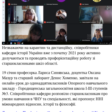
Незважаючи на карантин та дистанційку, співробітники
кафедри історії України вже з початку 2021 року активно
долучаються та проводять профорієнтаційну роботу зі
старшокласниками шкіл області.
19 січня професорка Лариса Синявська, доцентка Оксана
Мазур та старший лаборант Денис Хоменко, завітали на
онлайн-урок до одинадцятикласників Опорного навчального
закладу - Городищенська загальноосвітня школа І-ІІІ ступенів
№3. Співробітники кафедри розповіли старшокласникам про
умови навчання в ЧНУ та спеціальності, які пропонує ННІ
міжнародних відносин, історії та філософії.