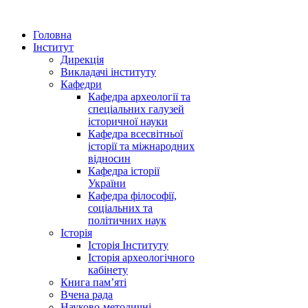
Головна
Інститут
Дирекція
Викладачі інституту
Кафедри
Кафедра археології та
спеціальних галузей
історичної науки
Кафедра всесвітньої
історії та міжнародних
відносин
Кафедра історії
України
Кафедра філософії,
соціальних та
політичних наук
Історія
Історія Інституту
Історія археологічного
кабінету
Книга памʼяті
Вчена рада
Науково-методичні