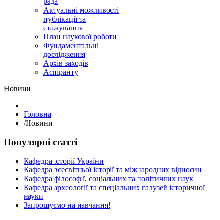
рада
Актуальні можливості
публікації та
стажування
План наукової роботи
Фундаментальні
дослідження
Архів заходів
Аспіранту
Hовини
Головна
/
Hовини
Популярні статті
Кафедра історії України
Кафедра всесвітньої історії та міжнародних відносин
Кафедра філософії, соціальних та політичних наук
Кафедра археології та спеціальних галузей історичної
науки
Запрошуємо на навчання!