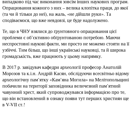
випадково під час виконання зовсім інших наукових програм.
Опрацювання кожного з них – велика клопітка праця, до якої
(та чи й тільки до неї), на жаль, «не дійшли руки». Та
сподіваємося, що вже невдовзі, це буде надолужено.
Те, що в ЧНУ взялися до ґрунтовного опрацювання цієї
проблеми є об’єктивно обґрунтованою потребою. Маючи
неспростовні наукові факти, ми просто не можемо стояти на її
узбіччі. Тим більш, що інші українські науковці, та й широка
громадськість, вже працюють у цьому напрямку.
В 2017 р. завідувач кафедри археології професор Анатолій
Морозов та к.і.н. Андрій Касян, обслідуючи всесвітньо відому
археологічну пам’ятку «Кам’яна Могила» на Мелітопольщині
побачили на території заповідника величезний пам’ятний
чавунний хрест, який супроводжувався інформацією про те,
що він встановлений в ознаку появи тут перших християн ще
в V-VІІ ст.!