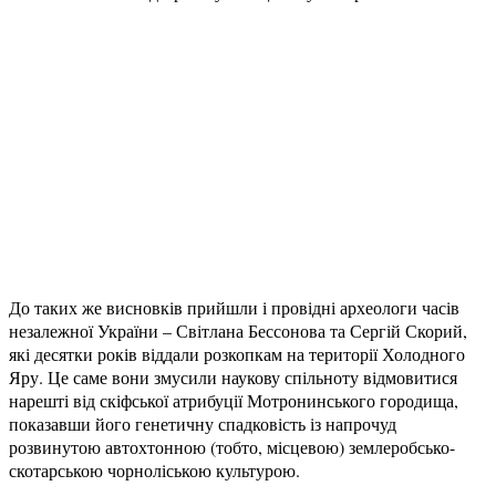
До таких же висновків прийшли і провідні археологи часів
незалежної України – Світлана Бессонова та Сергій Скорий,
які десятки років віддали розкопкам на території Холодного
Яру. Це саме вони змусили наукову спільноту відмовитися
нарешті від скіфської атрибуції Мотронинського городища,
показавши його генетичну спадковість із напрочуд
розвинутою автохтонною (тобто, місцевою) землеробсько-
скотарською чорноліською культурою.