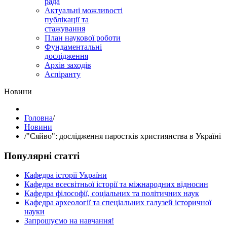
рада
Актуальні можливості
публікації та
стажування
План наукової роботи
Фундаментальні
дослідження
Архів заходів
Аспіранту
Hовини
Головна
/
Hовини
/
"Сяйво": дослідження паростків християнства в Україні
Популярні статті
Кафедра історії України
Кафедра всесвітньої історії та міжнародних відносин
Кафедра філософії, соціальних та політичних наук
Кафедра археології та спеціальних галузей історичної
науки
Запрошуємо на навчання!