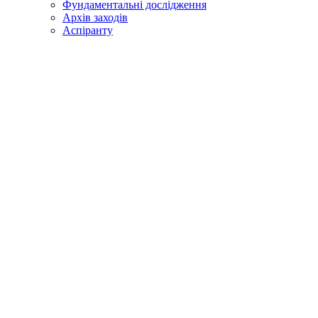
Фундаментальні дослідження
Архів заходів
Аспіранту