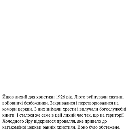
Йшов лихий для християн 1926 рік. Люто руйнували святині
войовничі безбожники. Закривалися і перетворювалися на
комори церкви. З них знімали хрести і вилучали богослужебні
книги. І сталося же саме в цей лихий час так, що на території
Холодного Яру відкрилося провалля, яке привело до
катакомбної церкви ранніх християн. Воно було обстежене,