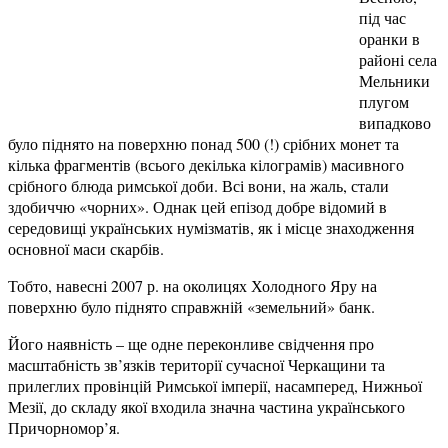
під час
оранки в
районі села
Мельники
плугом
випадково
було піднято на поверхню понад 500 (!) срібних монет та
кілька фрагментів (всього декілька кілограмів) масивного
срібного блюда римської доби. Всі вони, на жаль, стали
здобиччю «чорних». Однак цей епізод добре відомий в
середовищі українських нумізматів, як і місце знаходження
основної маси скарбів.
Тобто, навесні 2007 р. на околицях Холодного Яру на
поверхню було піднято справжній «земельний» банк.
Його наявність – ще одне переконливе свідчення про
масштабність зв’язків території сучасної Черкащини та
прилеглих провінцій Римської імперії, насамперед, Нижньої
Мезії, до складу якої входила значна частина українського
Причорномор’я.