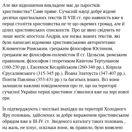
Але яке відношення викладене має до паростків
християнства? Саме пряме. Сучасній науці добре відомі
десятки оригінальних текстів ІІ-VІІІ ст. про наявність вже в
перші століття християнства не те що окремих громад, але й
цілих християнських єпископств. Про це явно свідчить не
лише житіє апостола Андрія, але низка знаних текстів, які
були написані відомими християнськими авторитетами:
Климентом Римським, грецьким філософом Юстином,
грецьким же філософом-полемістом ІІ ст. Цельсом, римським
правником, філософом і теоретиком Квінтом Тертуліаном
(160-230 рр.), Евсевієм Кесарійським (260-340 рр.), Кирила
Єрусалимського (315-345 рр.), Йоана Златоуста (347-407 рр.),
Понтія Павлина (353-431 рр.) та багатьох інших. Всі вони
залишили важливі повідомлення про те, що на території
сучасної України перші християни з’явилися вже на зорі нової
ери.
Їх підтверджують і чисельні знахідки на території Холодного
Яру поховань, здійснених за добре вираженим християнським
обрядом вже в ІІІ-ІV ст. Зведеного каталогу таких поховань ,
на жаль, не існує, оскільки вони, як правило, були виявлені