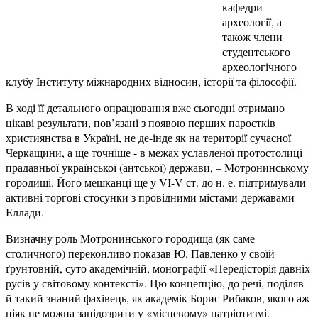
кафедри
археології, а
також члени
студентського
археологічного
клубу Інституту міжнародних відносин, історії та філософії.
В ході її детального опрацювання вже сьогодні отримано
цікаві результати, пов’язані з появою перших паростків
християнства в Україні, не де-інде як на території сучасної
Черкащини, а ще точніше - в межах уславленої протостолиці
прадавньої української (антської) держави, – Мотронинському
городищі. Його мешканці ще у VІ-V ст. до н. е. підтримували
активні торгові стосунки з провідними містами-державами
Еллади.
Визначну роль Мотронинського городища (як саме
столичного) переконливо показав Ю. Павленко у своїй
ґрунтовній, суто академічній, монографії «Передісторія давніх
русів у світовому контексті». Цю концепцію, до речі, поділяв
й такий знаний фахівець, як академік Борис Рибаков, якого аж
ніяк не можна запідозрити у «місцевому» патріотизмі.