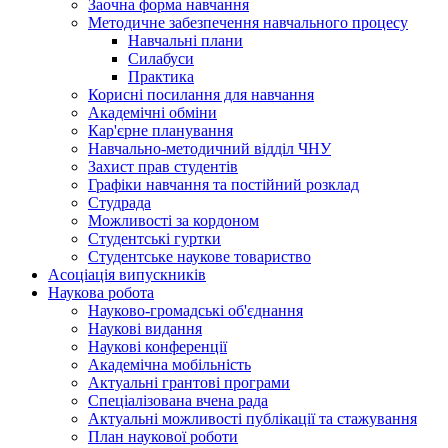
Заочна форма навчання
Методичне забезпечення навчального процесу
Навчальні плани
Силабуси
Практика
Корисні посилання для навчання
Академічні обміни
Кар'єрне планування
Навчально-методичний відділ ЧНУ
Захист прав студентів
Графіки навчання та постійний розклад
Студрада
Можливості за кордоном
Студентські гуртки
Студентське наукове товариство
Асоціація випускників
Наукова робота
Науково-громадські об'єднання
Наукові видання
Наукові конференції
Академічна мобільність
Актуальні грантові програми
Спеціалізована вчена рада
Актуальні можливості публікації та стажування
План наукової роботи