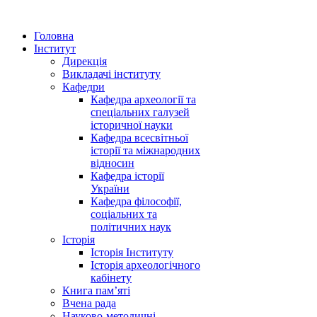
Головна
Інститут
Дирекція
Викладачі інституту
Кафедри
Кафедра археології та
спеціальних галузей
історичної науки
Кафедра всесвітньої
історії та міжнародних
відносин
Кафедра історії
України
Кафедра філософії,
соціальних та
політичних наук
Історія
Історія Інституту
Історія археологічного
кабінету
Книга памʼяті
Вчена рада
Науково-методичні