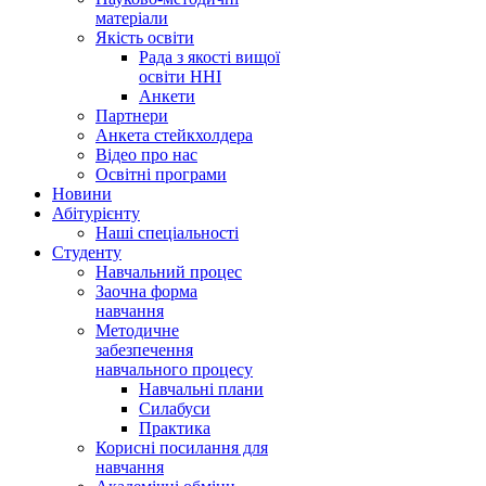
матеріали
Якість освіти
Рада з якості вищої
освіти ННІ
Анкети
Партнери
Анкета стейкхолдера
Відео про нас
Освітні програми
Hовини
Абітурієнту
Наші спеціальності
Студенту
Навчальний процес
Заочна форма
навчання
Методичне
забезпечення
навчального процесу
Навчальні плани
Силабуси
Практика
Корисні посилання для
навчання