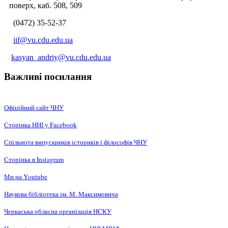
поверх, каб. 508, 509
(0472) 35-52-37
iif@vu.cdu.edu.ua
kasyan_andriy@vu.cdu.edu.ua
Важливі посилання
Офіційний сайт ЧНУ
Сторінка ННІ у Facebook
Спільнота випускників істориків і філософів ЧНУ
Сторінка в Instagram
Ми на Youtube
Наукова бібліотека ім. М. Максимовича
Черкаська обласна організація НCКУ