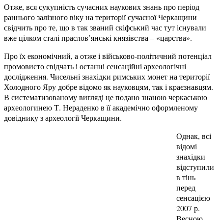
Отже, вся сукупність сучасних наукових знань про період
раннього залізного віку на території сучасної Черкащини
свідчить про те, що в так званий скіфський час тут існували
вже цілком сталі праслов’янські князівства – «царства».
Про їх економічний, а отже і військово-політичний потенціал
промовисто свідчать і останні сенсаційні археологічні
дослідження. Чисельні знахідки римських монет на території
Холодного Яру добре відомо як науковцям, так і краєзнавцям.
В систематизованому вигляді це подано знаною черкаською
археологинею Т. Нераденко в її академічно оформленому
довіднику з археології Черкащини.
Однак, всі
відомі
знахідки
відступили
в тінь
перед
сенсацією
2007 р.
Весною,