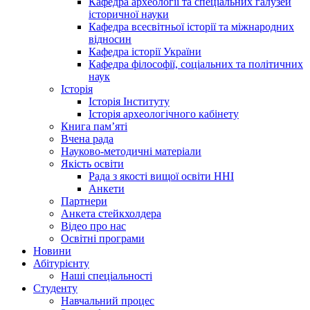
Кафедра археології та спеціальних галузей
історичної науки
Кафедра всесвітньої історії та міжнародних
відносин
Кафедра історії України
Кафедра філософії, соціальних та політичних
наук
Історія
Історія Інституту
Історія археологічного кабінету
Книга памʼяті
Вчена рада
Науково-методичні матеріали
Якість освіти
Рада з якості вищої освіти ННІ
Анкети
Партнери
Анкета стейкхолдера
Відео про нас
Освітні програми
Hовини
Абітурієнту
Наші спеціальності
Студенту
Навчальний процес