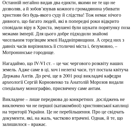
Останній негайно видав два едикти, якими не те що не
дозволяв, а й зобов’язував кожного громадянина убивати
християн без будь-якого суду й слідства! Тож немає нічого
дивного, що багато людей, які в попередні роки відкрито
сповідали віру в Христа, змушені були шукати порятунку поза
межами імперії. Для цього добре підходили знайомі
чисельним торгівцям землі Наддніпрянщини. А серед них з
давніх часів вирізнялись її столичні міста і, безумовно, –
Мотронинське городище.
Нагадаймо, що ІV-VІ ст. – це час чергового розквіту наших
земель. Адже саме в ці, хоч і нелегкі часи, тут постала квітуча
Держава Антів. До речі, ще в 2001 році викладачі кафедри
археології Сергій Корновенко та Анатолій Морозов видали
спеціальну монографію, присвячену саме антам.
Викладене – лише передмова до конкретних досліджень не
виключено чи не першої (катакомбної) християнської каплиці
на території України. Це не перебільшення. Про це свідчать
документи, які, на жаль, частково втрачені. Однак, й те, що
залишилося – вражає.