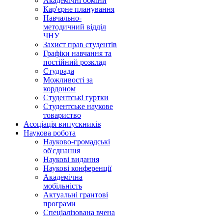
Академічні обміни
Кар'єрне планування
Навчально-
методичний відділ
ЧНУ
Захист прав студентів
Графіки навчання та
постійний розклад
Студрада
Можливості за
кордоном
Студентські гуртки
Студентське наукове
товариство
Асоціація випускників
Наукова робота
Науково-громадські
об'єднання
Наукові видання
Наукові конференції
Академічна
мобільність
Актуальні грантові
програми
Спеціалізована вчена