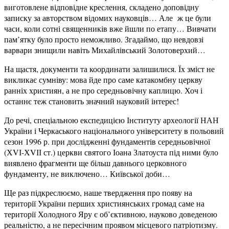
виготовлене відповідне креслення, складено доповідну
записку за авторством відомих науковців… Але ж це були
часи, коли сотні священників вже йшли по етапу… Вивчати
пам’ятку було просто неможливо. Згадаймо, що невдовзі
варвари знищили навіть Михайлівський Золотоверхий…
На щастя, документи та координати залишилися. Їх зміст не
викликає сумніву: мова йде про саме катакомбну церкву
ранніх християн, а не про середньовічну каплицю. Хоч і
останнє теж становить значний науковий інтерес!
До речі, спеціальною експедицією Інституту археології НАН
України і Черкаського національного університету в польовий
сезон 1996 р. при дослідженні фундаментів середньовічної
(ХVІ-ХVІІ ст.) церкви святого Іоана Златоуста під ними було
виявлено фрагменти ще більш давнього церковного
фундаменту, не виключено… Київської доби…
Ще раз підкреслюємо, наше твердження про появу на
території України перших християнських громад саме на
території Холодного Яру є об’єктивною, науково доведеною
реальністю, а не пересічним проявом місцевого патріотизму.