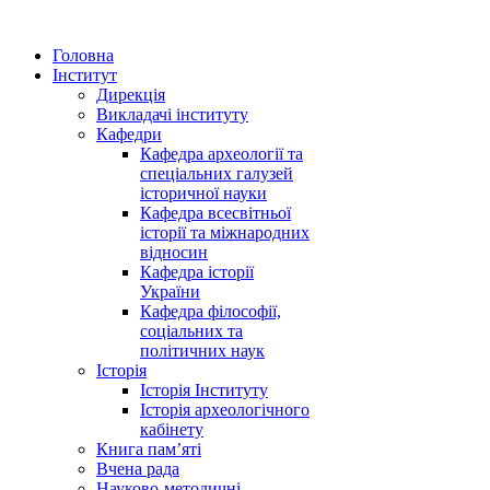
Головна
Інститут
Дирекція
Викладачі інституту
Кафедри
Кафедра археології та
спеціальних галузей
історичної науки
Кафедра всесвітньої
історії та міжнародних
відносин
Кафедра історії
України
Кафедра філософії,
соціальних та
політичних наук
Історія
Історія Інституту
Історія археологічного
кабінету
Книга памʼяті
Вчена рада
Науково-методичні