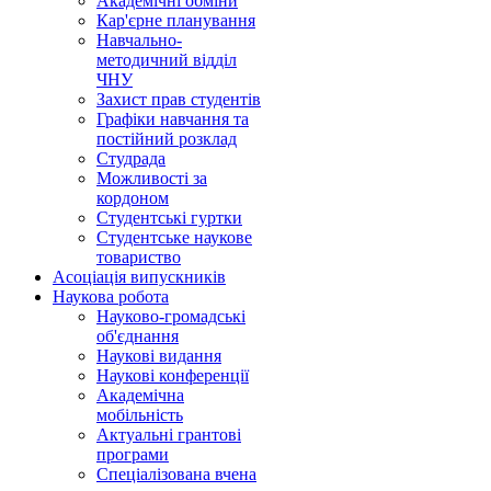
Академічні обміни
Кар'єрне планування
Навчально-
методичний відділ
ЧНУ
Захист прав студентів
Графіки навчання та
постійний розклад
Студрада
Можливості за
кордоном
Студентські гуртки
Студентське наукове
товариство
Асоціація випускників
Наукова робота
Науково-громадські
об'єднання
Наукові видання
Наукові конференції
Академічна
мобільність
Актуальні грантові
програми
Спеціалізована вчена