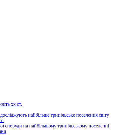
літь хх ст.
 досліджують найбільше трипільське поселення світу
ті
ої споруди на найбільшому трипільському поселенні
їни