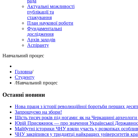
рада
Актуальні можливості
публікації та
стажування
План наукової роботи
Фундаментальні
дослідження
Архів заходів
Аспіранту
Навчальний процес
Головна
/
Студенту
/
Навчальний процес
Останні новини
Нова праця з історії революційної боротьби перших десяти
Запрошуємо на збори!
Шість тисяч років під ногами: як на Черкащині археологи
Юрій Присяжнюк — про значення Української Державнос
Майбутні історики ЧНУ взяли участь у розкопках особлив
ЧНУ закріпився у тридцятці найкращих університетів кра