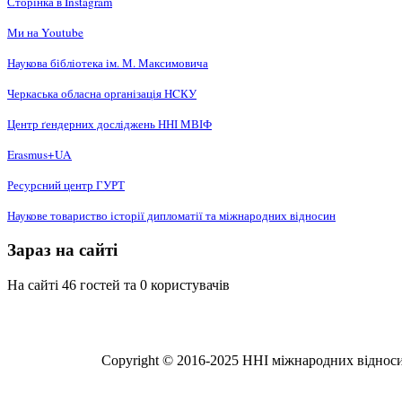
Сторінка в Instagram
Ми на Youtube
Наукова бібліотека ім. М. Максимовича
Черкаська обласна організація НCКУ
Центр ґендерних досліджень ННІ МВІФ
Erasmus+UA
Ресурсний центр ГУРТ
Наукове товариство історії дипломатії та міжнародних відносин
Зараз на сайті
На сайті 46 гостей та 0 користувачів
Copyright © 2016-2025 ННІ міжнародних відносин,