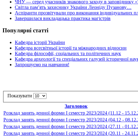
ЧНУ — серед учасників знакового заходу в заповіднику «
Світла пам’ять захиснику України Леоніду Пузанову…
Аспіранти прозвітували про виконання індивідуальних пл
Завершилася викладацька практика магістрів
Популярні статті
Кафедра історії України
Кафедра всесвітньої історії та міжнародних відносин
Кафедра філософії, соціальних та політичних наук
Кафедра археології та спеціальних галузей історичної нау
Запрошуємо на навчання!
Показувати
Заголовок
Розклад занять денної форми І семестр 2023/2024 (11.12 - 15.12.
Розклад занять денної форми І семестр 2023/2024 (04.12 - 08.12
Розклад занять денної форми І семестр 2023/2024 (27.11 - 01.12.
Розклад занять денної форми І семестр 2023/2024 (20.11 - 24.11.