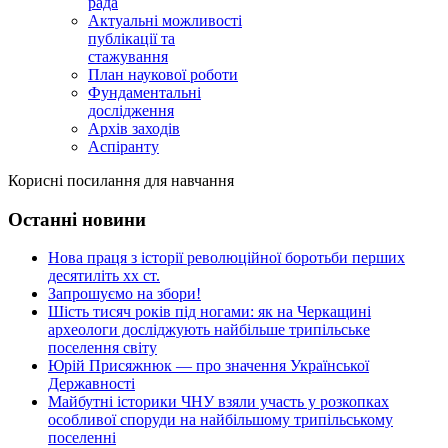
рада
Актуальні можливості
публікації та
стажування
План наукової роботи
Фундаментальні
дослідження
Архів заходів
Аспіранту
Корисні посилання для навчання
Останні новини
Нова праця з історії революційної боротьби перших
десятиліть хх ст.
Запрошуємо на збори!
Шість тисяч років під ногами: як на Черкащині
археологи досліджують найбільше трипільське
поселення світу
Юрій Присяжнюк — про значення Української
Державності
Майбутні історики ЧНУ взяли участь у розкопках
особливої споруди на найбільшому трипільському
поселенні