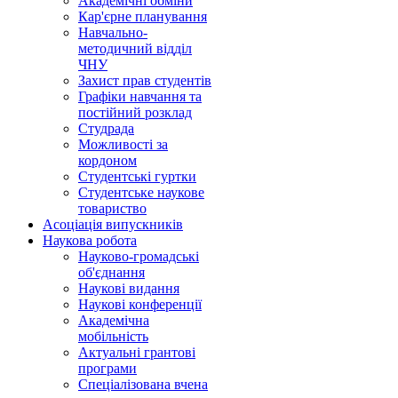
Академічні обміни
Кар'єрне планування
Навчально-
методичний відділ
ЧНУ
Захист прав студентів
Графіки навчання та
постійний розклад
Студрада
Можливості за
кордоном
Студентські гуртки
Студентське наукове
товариство
Асоціація випускників
Наукова робота
Науково-громадські
об'єднання
Наукові видання
Наукові конференції
Академічна
мобільність
Актуальні грантові
програми
Спеціалізована вчена