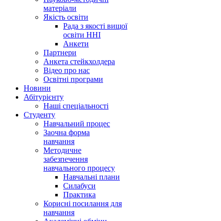
матеріали
Якість освіти
Рада з якості вищої
освіти ННІ
Анкети
Партнери
Анкета стейкхолдера
Відео про нас
Освітні програми
Hовини
Абітурієнту
Наші спеціальності
Студенту
Навчальний процес
Заочна форма
навчання
Методичне
забезпечення
навчального процесу
Навчальні плани
Силабуси
Практика
Корисні посилання для
навчання