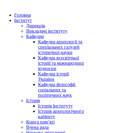
Головна
Інститут
Дирекція
Викладачі інституту
Кафедри
Кафедра археології та
спеціальних галузей
історичної науки
Кафедра всесвітньої
історії та міжнародних
відносин
Кафедра історії
України
Кафедра філософії,
соціальних та
політичних наук
Історія
Історія Інституту
Історія археологічного
кабінету
Книга памʼяті
Вчена рада
Науково-методичні