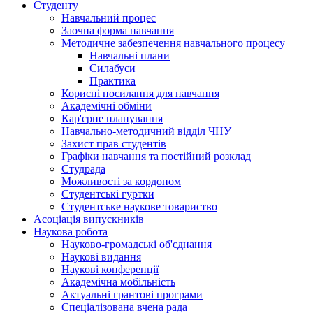
Студенту
Навчальний процес
Заочна форма навчання
Методичне забезпечення навчального процесу
Навчальні плани
Силабуси
Практика
Корисні посилання для навчання
Академічні обміни
Кар'єрне планування
Навчально-методичний відділ ЧНУ
Захист прав студентів
Графіки навчання та постійний розклад
Студрада
Можливості за кордоном
Студентські гуртки
Студентське наукове товариство
Асоціація випускників
Наукова робота
Науково-громадські об'єднання
Наукові видання
Наукові конференції
Академічна мобільність
Актуальні грантові програми
Спеціалізована вчена рада