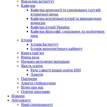
Викладачі інституту
Кафедри
Кафедра археології та спеціальних галузей
історичної науки
Кафедра всесвітньої історії та міжнародних
відносин
Кафедра історії України
Кафедра філософії, соціальних та політичних
наук
Історія
Історія Інституту
Історія археологічного кабінету
Книга памʼяті
Вчена рада
Науково-методичні матеріали
Якість освіти
Рада з якості вищої освіти ННІ
Анкети
Партнери
Анкета стейкхолдера
Відео про нас
Освітні програми
Hовини
Абітурієнту
Наші спеціальності