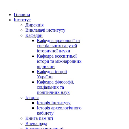
Головна
Інститут
Дирекція
Викладачі інституту
Кафедри
Кафедра археології та
спеціальних галузей
історичної науки
Кафедра всесвітньої
історії та міжнародних
відносин
Кафедра історії
України
Кафедра філософії,
соціальних та
політичних наук
Історія
Історія Інституту
Історія археологічного
кабінету
Книга памʼяті
Вчена рада
Науково-методичні