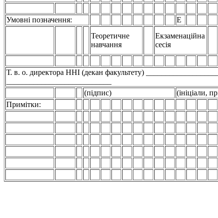
Умовні позначення:
Е
Теоретичне
Екзаменаційна
навчання
сесія
Т. в. о. директора ННІ (декан факультету) __________________
___________________________
(підпис)
(ініціали, п
Примітки: