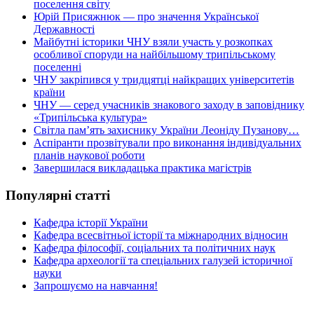
поселення світу
Юрій Присяжнюк — про значення Української
Державності
Майбутні історики ЧНУ взяли участь у розкопках
особливої споруди на найбільшому трипільському
поселенні
ЧНУ закріпився у тридцятці найкращих університетів
країни
ЧНУ — серед учасників знакового заходу в заповіднику
«Трипільська культура»
Світла пам’ять захиснику України Леоніду Пузанову…
Аспіранти прозвітували про виконання індивідуальних
планів наукової роботи
Завершилася викладацька практика магістрів
Популярні статті
Кафедра історії України
Кафедра всесвітньої історії та міжнародних відносин
Кафедра філософії, соціальних та політичних наук
Кафедра археології та спеціальних галузей історичної
науки
Запрошуємо на навчання!