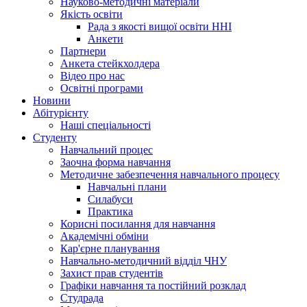
Науково-методичні матеріали
Якість освіти
Рада з якості вищої освіти ННІ
Анкети
Партнери
Анкета стейкхолдера
Відео про нас
Освітні програми
Hовини
Абітурієнту
Наші спеціальності
Студенту
Навчальний процес
Заочна форма навчання
Методичне забезпечення навчального процесу
Навчальні плани
Силабуси
Практика
Корисні посилання для навчання
Академічні обміни
Кар'єрне планування
Навчально-методичний відділ ЧНУ
Захист прав студентів
Графіки навчання та постійний розклад
Студрада