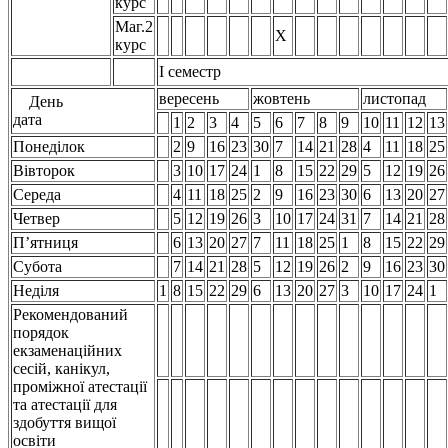
курс
Маг.2
Х
курс
І семестр
вересень
жовтень
листопад
День
дата
1
2
3
4
5
6
7
8
9
10
11
12
13
Понеділок
2
9
16
23
30
7
14
21
28
4
11
18
25
Вівторок
3
10
17
24
1
8
15
22
29
5
12
19
26
Середа
4
11
18
25
2
9
16
23
30
6
13
20
27
Четвер
5
12
19
26
3
10
17
24
31
7
14
21
28
П’ятниця
6
13
20
27
7
11
18
25
1
8
15
22
29
Субота
7
14
21
28
5
12
19
26
2
9
16
23
30
Неділя
1
8
15
22
29
6
13
20
27
3
10
17
24
1
Рекомендований
порядок
екзаменаційних
сесій, канікул,
проміжної атестації
та атестації для
здобуття вищої
освіти