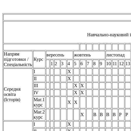
Навчально-науковий 
Напрям
вересень
жовтень
листопад
підготовки /
Курс
1
2
3
4
5
6
7
8
9
10
11
12
13
Спеціальність
I
Х
II
Х
III
Х
Х
Середня
IV
Х
Х
освіта
(Історія)
Маг.1
Х
Х
курс
Маг.2
Х
В
В
В
В
Р
Р
курс
I
Х