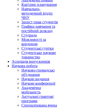
Академічні обміни
Кар'єрне планування
Навчально-
методичний відділ
ЧНУ
Захист прав студентів
Графіки навчання та
постійний розклад
Студрада
Можливості за
кордоном
Студентські гуртки
Студентське наукове
товариство
Асоціація випускників
Наукова робота
Науково-громадські
об'єднання
Наукові видання
Наукові конференції
Академічна
мобільність
Актуальні грантові
програми
Спеціалізована вчена