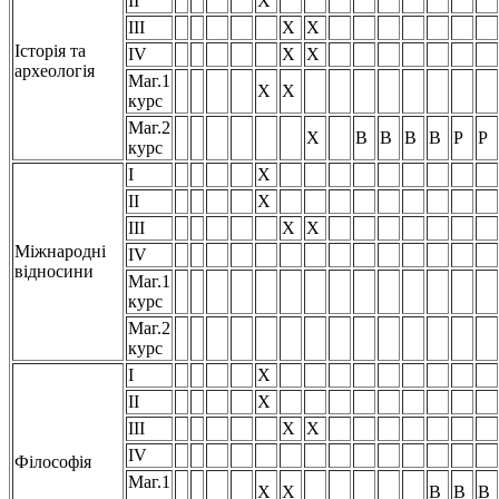
II
Х
III
Х
Х
Історія та
IV
Х
Х
археологія
Маг.1
Х
Х
курс
Маг.2
Х
В
В
В
В
Р
Р
курс
I
Х
II
Х
III
Х
Х
Міжнародні
IV
відносини
Маг.1
курс
Маг.2
курс
I
Х
II
Х
III
Х
Х
IV
Філософія
Маг.1
Х
Х
В
В
В