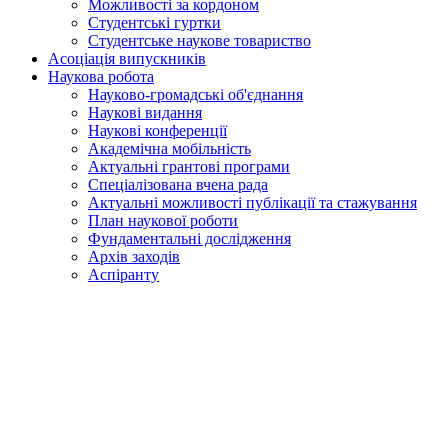
Можливості за кордоном
Студентські гуртки
Студентське наукове товариство
Асоціація випускників
Наукова робота
Науково-громадські об'єднання
Наукові видання
Наукові конференції
Академічна мобільність
Актуальні грантові програми
Спеціалізована вчена рада
Актуальні можливості публікації та стажування
План наукової роботи
Фундаментальні дослідження
Архів заходів
Аспіранту