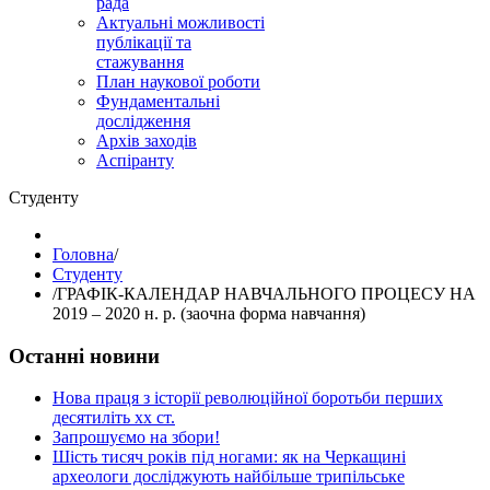
рада
Актуальні можливості
публікації та
стажування
План наукової роботи
Фундаментальні
дослідження
Архів заходів
Аспіранту
Студенту
Головна
/
Студенту
/
ГРАФІК-КАЛЕНДАР НАВЧАЛЬНОГО ПРОЦЕСУ НА
2019 – 2020 н. р. (заочна форма навчання)
Останні новини
Нова праця з історії революційної боротьби перших
десятиліть хх ст.
Запрошуємо на збори!
Шість тисяч років під ногами: як на Черкащині
археологи досліджують найбільше трипільське