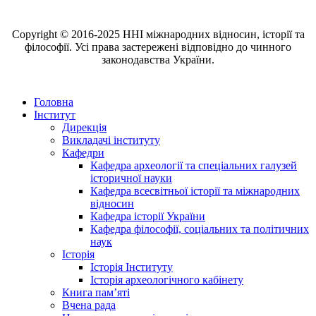
Copyright © 2016-2025 ННІ міжнародних відносин, історії та
філософії. Усі права застережені відповідно до чинного
законодавства України.
Головна
Інститут
Дирекція
Викладачі інституту
Кафедри
Кафедра археології та спеціальних галузей
історичної науки
Кафедра всесвітньої історії та міжнародних
відносин
Кафедра історії України
Кафедра філософії, соціальних та політичних
наук
Історія
Історія Інституту
Історія археологічного кабінету
Книга памʼяті
Вчена рада