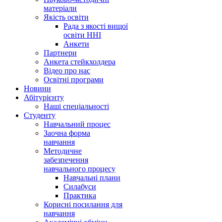
матеріали
Якість освіти
Рада з якості вищої
освіти ННІ
Анкети
Партнери
Анкета стейкхолдера
Відео про нас
Освітні програми
Hовини
Абітурієнту
Наші спеціальності
Студенту
Навчальний процес
Заочна форма
навчання
Методичне
забезпечення
навчального процесу
Навчальні плани
Силабуси
Практика
Корисні посилання для
навчання