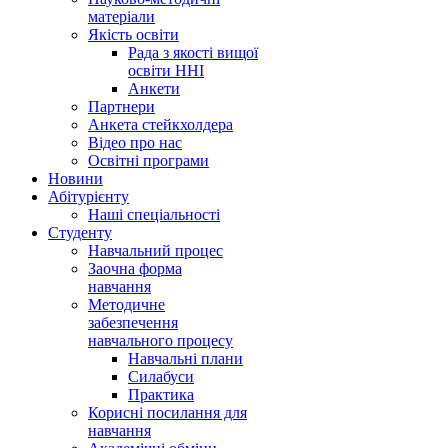
матеріали
Якість освіти
Рада з якості вищої
освіти ННІ
Анкети
Партнери
Анкета стейкхолдера
Відео про нас
Освітні програми
Hовини
Абітурієнту
Наші спеціальності
Студенту
Навчальний процес
Заочна форма
навчання
Методичне
забезпечення
навчального процесу
Навчальні плани
Силабуси
Практика
Корисні посилання для
навчання