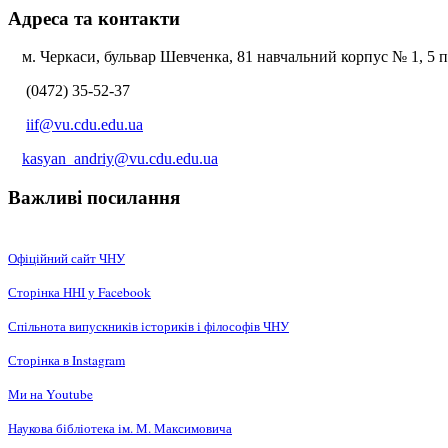
Адреса та контакти
м. Черкаси, бульвар Шевченка, 81 навчальний корпус № 1, 5 по
(0472) 35-52-37
iif@vu.cdu.edu.ua
kasyan_andriy@vu.cdu.edu.ua
Важливі посилання
Офіційний сайт ЧНУ
Сторінка ННІ у Facebook
Спільнота випускників істориків і філософів ЧНУ
Сторінка в Instagram
Ми на Youtube
Наукова бібліотека ім. М. Максимовича