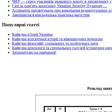
ЧНУ — серед учасників знакового заходу в заповіднику «
Світла пам’ять захиснику України Леоніду Пузанову…
Аспіранти прозвітували про виконання індивідуальних пл
Завершилася викладацька практика магістрів
Популярні статті
Кафедра історії України
Кафедра всесвітньої історії та міжнародних відносин
Кафедра філософії, соціальних та політичних наук
Кафедра археології та спеціальних галузей історичної нау
Запрошуємо на навчання!
Розклад занят