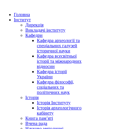
Головна
Інститут
Дирекція
Викладачі інституту
Кафедри
Кафедра археології та
спеціальних галузей
історичної науки
Кафедра всесвітньої
історії та міжнародних
відносин
Кафедра історії
України
Кафедра філософії,
соціальних та
політичних наук
Історія
Історія Інституту
Історія археологічного
кабінету
Книга памʼяті
Вчена рада
Науково-методичні