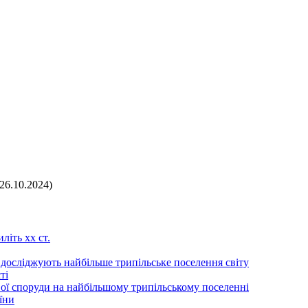
26.10.2024)
літь хх ст.
 досліджують найбільше трипільське поселення світу
ті
ої споруди на найбільшому трипільському поселенні
їни