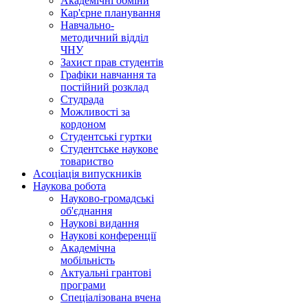
Академічні обміни
Кар'єрне планування
Навчально-
методичний відділ
ЧНУ
Захист прав студентів
Графіки навчання та
постійний розклад
Студрада
Можливості за
кордоном
Студентські гуртки
Студентське наукове
товариство
Асоціація випускників
Наукова робота
Науково-громадські
об'єднання
Наукові видання
Наукові конференції
Академічна
мобільність
Актуальні грантові
програми
Спеціалізована вчена