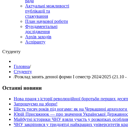
рада
Актуальні можливості
публікації та
стажування
План наукової роботи
Фундаментальні
дослідження
Архів заходів
Аспіранту
Студенту
Головна
/
Студенту
/
Розклад занять денної форми І семестр 2024/2025 (21.10 - 
Останні новини
Нова праця з історії революційної боротьби перших десяти
Запрошуємо на збори!
Шість тисяч років під ногами: як на Черкащині археологи
Юрій Присяжнюк — про значення Української Державнос
Майбутні історики ЧНУ взяли участь у розкопках особлив
ЧНУ закріпився у тридцятці найкращих університетів кра