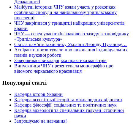
Державності
Майбутні історики ЧНУ взяли участь у розкопках
особливої споруди на найбільшому трипільському
поселенні
ЧНУ закріпився у тридцятці найкращих університетів
країни
ЧНУ — серед учасників знакового заходу в заповіднику
«Трипільська культура»
Світла пам’ять захиснику України Леоніду Пузанову…
Аспіранти прозвітували про виконання індивідуальних
планів наукової роботи
Завершилася викладацька практика магістрів
Випускниця ЧНУ презентувала монографію про
відомого черкаського краєзнавця
Популярні статті
Кафедра історії України
Кафедра всесвітньої історії та міжнародних відносин
Кафедра філософії, соціальних та політичних наук
Кафедра археології та спеціальних галузей історичної
науки
Запрошуємо на навчання!