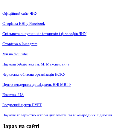
Офіційний сайт ЧНУ
Сторінка ННІ у Facebook
Спільнота випускників істориків і філософів ЧНУ
Сторінка в Instagram
Ми на Youtube
Наукова бібліотека ім. М. Максимовича
Черкаська обласна організація НCКУ
Центр ґендерних досліджень ННІ МВІФ
Erasmus+UA
Ресурсний центр ГУРТ
Наукове товариство історії дипломатії та міжнародних відносин
Зараз на сайті