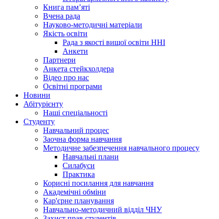
Книга памʼяті
Вчена рада
Науково-методичні матеріали
Якість освіти
Рада з якості вищої освіти ННІ
Анкети
Партнери
Анкета стейкхолдера
Відео про нас
Освітні програми
Hовини
Абітурієнту
Наші спеціальності
Студенту
Навчальний процес
Заочна форма навчання
Методичне забезпечення навчального процесу
Навчальні плани
Силабуси
Практика
Корисні посилання для навчання
Академічні обміни
Кар'єрне планування
Навчально-методичний відділ ЧНУ
Захист прав студентів