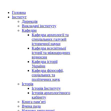
Головна
Інститут
Дирекція
Викладачі інституту
Кафедри
Кафедра археології та
спеціальних галузей
історичної науки
Кафедра всесвітньої
історії та міжнародних
відносин
Кафедра історії
України
Кафедра філософії,
соціальних та
політичних наук
Історія
Історія Інституту
Історія археологічного
кабінету
Книга памʼяті
Вчена рада
Науково-методичні