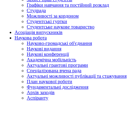
Графіки навчання та постійний розклад
Студрада
Можливості за кордоном
Студентські гуртки
Студентське наукове товариство
Асоціація випускників
Наукова робота
Науково-громадські об'єднання
Наукові видання
Наукові конференції
Академічна мобільність
Актуальні грантові програми
Спеціалізована вчена рада
Актуальні можливості публікації та стажування
План наукової роботи
Фундаментальні дослідження
Архів заходів
Аспіранту