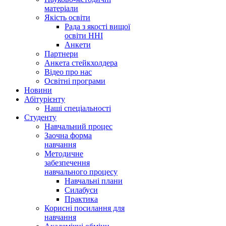
матеріали
Якість освіти
Рада з якості вищої
освіти ННІ
Анкети
Партнери
Анкета стейкхолдера
Відео про нас
Освітні програми
Hовини
Абітурієнту
Наші спеціальності
Студенту
Навчальний процес
Заочна форма
навчання
Методичне
забезпечення
навчального процесу
Навчальні плани
Силабуси
Практика
Корисні посилання для
навчання