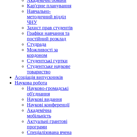
Академічні обміни
Кар'єрне планування
Навчально-
методичний відділ
ЧНУ
Захист прав студентів
Графіки навчання та
постійний розклад
Студрада
Можливості за
кордоном
Студентські гуртки
Студентське наукове
товариство
Асоціація випускників
Наукова робота
Науково-громадські
об'єднання
Наукові видання
Наукові конференції
Академічна
мобільність
Актуальні грантові
програми
Спеціалізована вчена