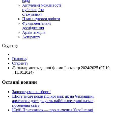
рада
Актуальні можливості
публікації та
стажування
План наукової роботи
Фундаментальні
дослідження
Архів заходів
Аспіранту
Студенту
Головна
/
Студенту
/
Розклад занять денної форми І семестр 2024/2025 (07.10
- 11.10.2024)
Останні новини
Запрошуємо на збори!
Шість тисяч років під ногами: як на Черкащині
археологи досліджують найбільше трипільське
поселення світу
Юрій Присяжнюк — про значення Української