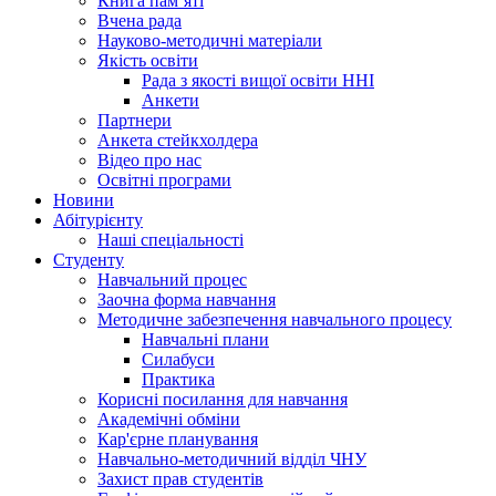
Книга памʼяті
Вчена рада
Науково-методичні матеріали
Якість освіти
Рада з якості вищої освіти ННІ
Анкети
Партнери
Анкета стейкхолдера
Відео про нас
Освітні програми
Hовини
Абітурієнту
Наші спеціальності
Студенту
Навчальний процес
Заочна форма навчання
Методичне забезпечення навчального процесу
Навчальні плани
Силабуси
Практика
Корисні посилання для навчання
Академічні обміни
Кар'єрне планування
Навчально-методичний відділ ЧНУ
Захист прав студентів