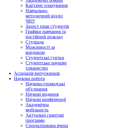
Академічні обміни
Кар'єрне планування
Навчально-
методичний відділ
ЧНУ
Захист прав студентів
Графіки навчання та
постійний розклад
Студрада
Можливості за
кордоном
Студентські гуртки
Студентське наукове
товариство
Асоціація випускників
Наукова робота
Науково-громадські
об'єднання
Наукові видання
Наукові конференції
Академічна
мобільність
Актуальні грантові
програми
Спеціалізована вчена