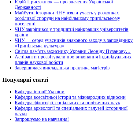
Юрій Присяжнюк — про значення Української
Державності
Майбутні історики ЧНУ взяли участь у розкопках
особливої споруди на найбільшому трипільському
поселенні
ЧНУ закріпився у тридцятці найкращих університетів
країни
ЧНУ — серед учасників знакового заходу в заповіднику
«Трипільська культура»
Світла пам’ять захиснику України Леоніду Пузанову…
Аспіранти прозвітували про виконання індивідуальних
планів наукової роботи
Завершилася викладацька практика магістрів
Популярні статті
Кафедра історії України
Кафедра всесвітньої історії та міжнародних відносин
Кафедра філософії, соціальних та політичних наук
Кафедра археології та спеціальних галузей історичної
науки
Запрошуємо на навчання!