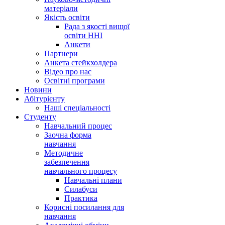
матеріали
Якість освіти
Рада з якості вищої
освіти ННІ
Анкети
Партнери
Анкета стейкхолдера
Відео про нас
Освітні програми
Hовини
Абітурієнту
Наші спеціальності
Студенту
Навчальний процес
Заочна форма
навчання
Методичне
забезпечення
навчального процесу
Навчальні плани
Силабуси
Практика
Корисні посилання для
навчання