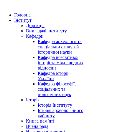
Головна
Інститут
Дирекція
Викладачі інституту
Кафедри
Кафедра археології та
спеціальних галузей
історичної науки
Кафедра всесвітньої
історії та міжнародних
відносин
Кафедра історії
України
Кафедра філософії,
соціальних та
політичних наук
Історія
Історія Інституту
Історія археологічного
кабінету
Книга памʼяті
Вчена рада
Науково-методичні