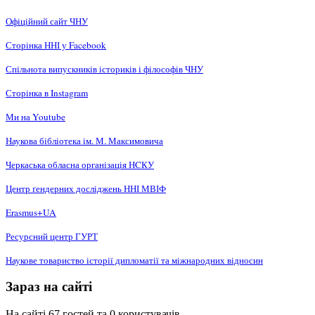
Офіційний сайт ЧНУ
Сторінка ННІ у Facebook
Спільнота випускників істориків і філософів ЧНУ
Сторінка в Instagram
Ми на Youtube
Наукова бібліотека ім. М. Максимовича
Черкаська обласна організація НCКУ
Центр ґендерних досліджень ННІ МВІФ
Erasmus+UA
Ресурсний центр ГУРТ
Наукове товариство історії дипломатії та міжнародних відносин
Зараз на сайті
На сайті 67 гостей та 0 користувачів