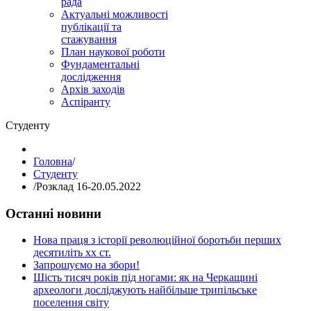
рада
Актуальні можливості
публікації та
стажування
План наукової роботи
Фундаментальні
дослідження
Архів заходів
Аспіранту
Студенту
Головна
/
Студенту
/
Розклад 16-20.05.2022
Останні новини
Нова праця з історії революційної боротьби перших
десятиліть хх ст.
Запрошуємо на збори!
Шість тисяч років під ногами: як на Черкащині
археологи досліджують найбільше трипільське
поселення світу