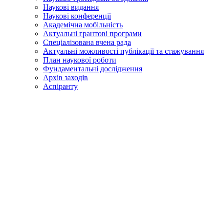
Наукові видання
Наукові конференції
Академічна мобільність
Актуальні грантові програми
Спеціалізована вчена рада
Актуальні можливості публікації та стажування
План наукової роботи
Фундаментальні дослідження
Архів заходів
Аспіранту