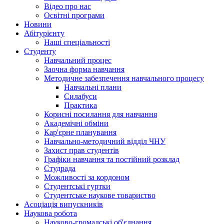
Відео про нас
Освітні програми
Hовини
Абітурієнту
Наші спеціальності
Студенту
Навчальний процес
Заочна форма навчання
Методичне забезпечення навчального процесу
Навчальні плани
Силабуси
Практика
Корисні посилання для навчання
Академічні обміни
Кар'єрне планування
Навчально-методичний відділ ЧНУ
Захист прав студентів
Графіки навчання та постійний розклад
Студрада
Можливості за кордоном
Студентські гуртки
Студентське наукове товариство
Асоціація випускників
Наукова робота
Науково-громадські об'єднання