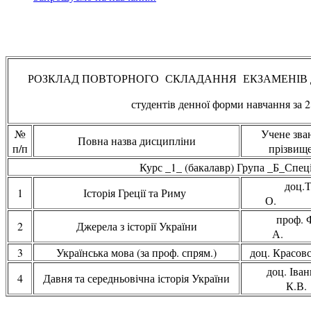
РОЗКЛАД ПОВТОРНОГО СКЛАДАННЯ ЕКЗАМЕНІВ 
студентів денної форми навчання за 
№
Учене зван
Повна назва дисципліни
п/п
прізвище
Курс _1_ (бакалавр) Група _Б_Спеці
доц.Т
1
Історія Греції та Риму
проф. Ф
2
Джерела з історії України
3
Українська мова (за проф. спрям.)
доц. Крас
доц. Іва
4
Давня та середньовічна історія України
К