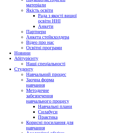
матеріали
Якість освіти
Рада з якості вищої
освіти ННІ
Анкети
Партнери
Анкета стейкхолдера
Відео про нас
Освітні програми
Hовини
Абітурієнту
Наші спеціальності
Студенту
Навчальний процес
Заочна форма
навчання
Методичне
забезпечення
навчального процесу
Навчальні плани
Силабуси
Практика
Корисні посилання для
навчання