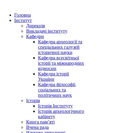
Головна
Інститут
Дирекція
Викладачі інституту
Кафедри
Кафедра археології та
спеціальних галузей
історичної науки
Кафедра всесвітньої
історії та міжнародних
відносин
Кафедра історії
України
Кафедра філософії,
соціальних та
політичних наук
Історія
Історія Інституту
Історія археологічного
кабінету
Книга памʼяті
Вчена рада
Науково-методичні