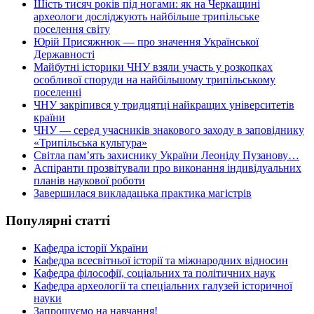
Шість тисяч років під ногами: як на Черкащині
археологи досліджують найбільше трипільське
поселення світу
Юрій Присяжнюк — про значення Української
Державності
Майбутні історики ЧНУ взяли участь у розкопках
особливої споруди на найбільшому трипільському
поселенні
ЧНУ закріпився у тридцятці найкращих університетів
країни
ЧНУ — серед учасників знакового заходу в заповіднику
«Трипільська культура»
Світла пам’ять захиснику України Леоніду Пузанову…
Аспіранти прозвітували про виконання індивідуальних
планів наукової роботи
Завершилася викладацька практика магістрів
Популярні статті
Кафедра історії України
Кафедра всесвітньої історії та міжнародних відносин
Кафедра філософії, соціальних та політичних наук
Кафедра археології та спеціальних галузей історичної
науки
Запрошуємо на навчання!