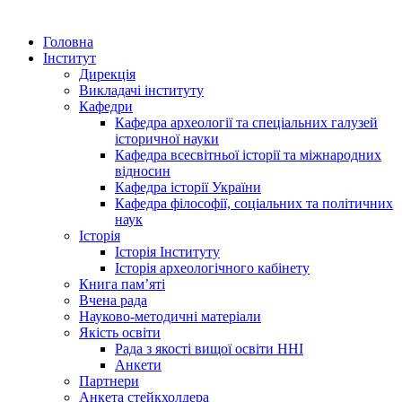
Головна
Інститут
Дирекція
Викладачі інституту
Кафедри
Кафедра археології та спеціальних галузей
історичної науки
Кафедра всесвітньої історії та міжнародних
відносин
Кафедра історії України
Кафедра філософії, соціальних та політичних
наук
Історія
Історія Інституту
Історія археологічного кабінету
Книга памʼяті
Вчена рада
Науково-методичні матеріали
Якість освіти
Рада з якості вищої освіти ННІ
Анкети
Партнери
Анкета стейкхолдера