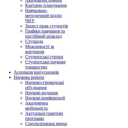
Академічні обміни
Кар'єрне планування
Навчально-
методичний відділ
ЧНУ
Захист прав студентів
Графіки навчання та
постійний розклад
Студрада
Можливості за
кордоном
Студентські гуртки
Студентське наукове
товариство
Асоціація випускників
Наукова робота
Науково-громадські
об'єднання
Наукові видання
Наукові конференції
Академічна
мобільність
Актуальні грантові
програми
Спеціалізована вчена