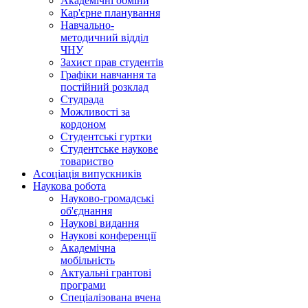
Академічні обміни
Кар'єрне планування
Навчально-
методичний відділ
ЧНУ
Захист прав студентів
Графіки навчання та
постійний розклад
Студрада
Можливості за
кордоном
Студентські гуртки
Студентське наукове
товариство
Асоціація випускників
Наукова робота
Науково-громадські
об'єднання
Наукові видання
Наукові конференції
Академічна
мобільність
Актуальні грантові
програми
Спеціалізована вчена