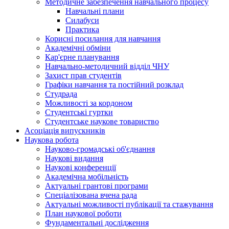
Методичне забезпечення навчального процесу
Навчальні плани
Силабуси
Практика
Корисні посилання для навчання
Академічні обміни
Кар'єрне планування
Навчально-методичний відділ ЧНУ
Захист прав студентів
Графіки навчання та постійний розклад
Студрада
Можливості за кордоном
Студентські гуртки
Студентське наукове товариство
Асоціація випускників
Наукова робота
Науково-громадські об'єднання
Наукові видання
Наукові конференції
Академічна мобільність
Актуальні грантові програми
Спеціалізована вчена рада
Актуальні можливості публікації та стажування
План наукової роботи
Фундаментальні дослідження