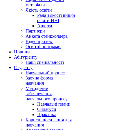
матеріали
Якість освіти
Рада з якості вищої
освіти ННІ
Анкети
Партнери
Анкета стейкхолдера
Відео про нас
Освітні програми
Hовини
Абітурієнту
Наші спеціальності
Студенту
Навчальний процес
Заочна форма
навчання
Методичне
забезпечення
навчального процесу
Навчальні плани
Силабуси
Практика
Корисні посилання для
навчання