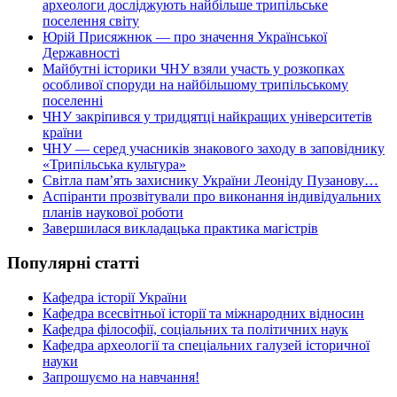
археологи досліджують найбільше трипільське
поселення світу
Юрій Присяжнюк — про значення Української
Державності
Майбутні історики ЧНУ взяли участь у розкопках
особливої споруди на найбільшому трипільському
поселенні
ЧНУ закріпився у тридцятці найкращих університетів
країни
ЧНУ — серед учасників знакового заходу в заповіднику
«Трипільська культура»
Світла пам’ять захиснику України Леоніду Пузанову…
Аспіранти прозвітували про виконання індивідуальних
планів наукової роботи
Завершилася викладацька практика магістрів
Популярні статті
Кафедра історії України
Кафедра всесвітньої історії та міжнародних відносин
Кафедра філософії, соціальних та політичних наук
Кафедра археології та спеціальних галузей історичної
науки
Запрошуємо на навчання!