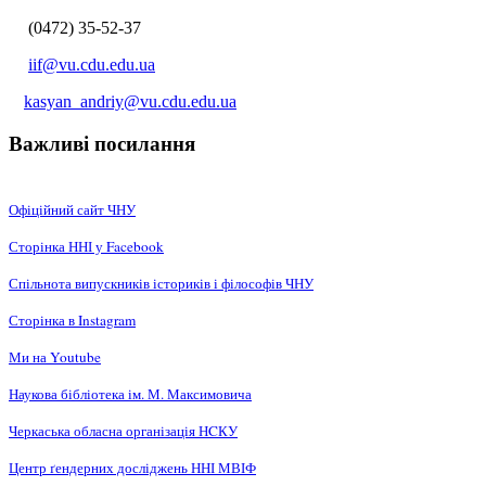
(0472) 35-52-37
iif@vu.cdu.edu.ua
kasyan_andriy@vu.cdu.edu.ua
Важливі посилання
Офіційний сайт ЧНУ
Сторінка ННІ у Facebook
Спільнота випускників істориків і філософів ЧНУ
Сторінка в Instagram
Ми на Youtube
Наукова бібліотека ім. М. Максимовича
Черкаська обласна організація НCКУ
Центр ґендерних досліджень ННІ МВІФ