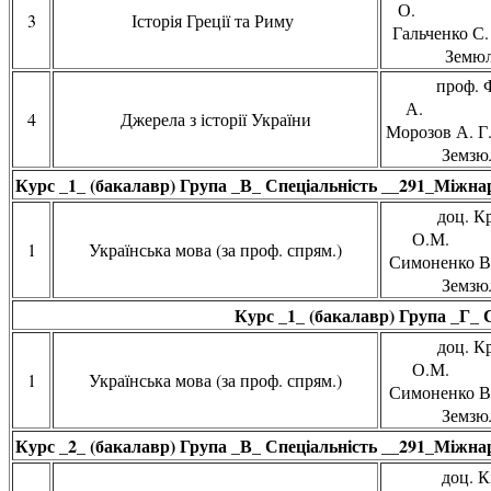
О. 
3
Історія Греції та Риму
Гальченко
Земюлі
проф. Ф
А. 
4
Джерела з історії України
Морозов 
Земзюл
Курс _1_ (бакалавр) Група _В_ Спеціальність __291_Міжнарод
доц. К
О.М.
1
Українська мова (за проф. спрям.)
Симоненко
Земзюл
Курс _1_ (бакалавр) Група _Г_ 
доц. К
О.М.
1
Українська мова (за проф. спрям.)
Симоненко
Земзюл
Курс _2_ (бакалавр) Група _В_ Спеціальність __291_Міжнарод
доц. К