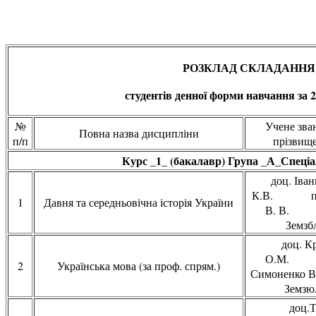
РОЗКЛАД СКЛАДАННЯ
студентів денної форми навчання за 
№
Учене зван
Повна назва дисципліни
п/п
прізвище
Курс _1_ (бакалавр) Група _А_Спеціал
доц. Іва
К.В. про
1
Давня та середньовічна історія України
В. В.
Земзбл
доц. К
О.М.
2
Українська мова (за проф. спрям.)
Симоненко
Земзюл
доц.Т