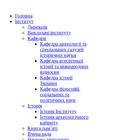
Головна
Інститут
Дирекція
Викладачі інституту
Кафедри
Кафедра археології та
спеціальних галузей
історичної науки
Кафедра всесвітньої
історії та міжнародних
відносин
Кафедра історії
України
Кафедра філософії,
соціальних та
політичних наук
Історія
Історія Інституту
Історія археологічного
кабінету
Книга памʼяті
Вчена рада
Науково-методичні