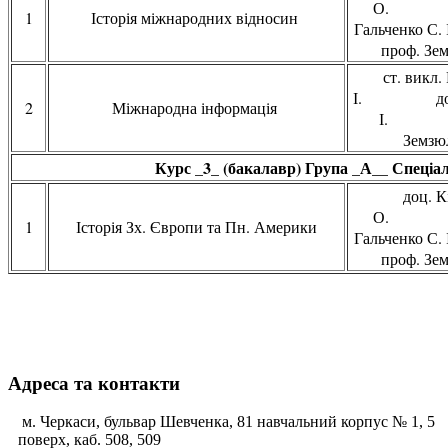
О. 
1
Історія міжнародних відносин
Гальчен
проф. Зем
ст. викл.
І. доц. Г
2
Міжнародна інформація
І. 
Земзюл
Курс _3_ (бакалавр) Група _А__ Спеціал
доц. К
О. 
1
Історія Зх. Європи та Пн. Америки
Гальчен
проф. Зем
Адреса та контакти
м. Черкаси, бульвар Шевченка, 81 навчальний корпус № 1, 5
поверх, каб. 508, 509