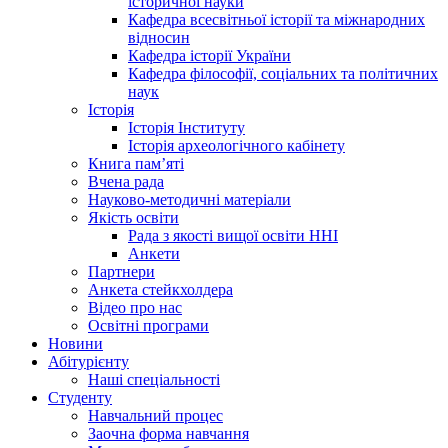
історичної науки
Кафедра всесвітньої історії та міжнародних
відносин
Кафедра історії України
Кафедра філософії, соціальних та політичних
наук
Історія
Історія Інституту
Історія археологічного кабінету
Книга памʼяті
Вчена рада
Науково-методичні матеріали
Якість освіти
Рада з якості вищої освіти ННІ
Анкети
Партнери
Анкета стейкхолдера
Відео про нас
Освітні програми
Hовини
Абітурієнту
Наші спеціальності
Студенту
Навчальний процес
Заочна форма навчання