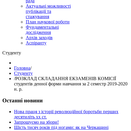
рада
Актуальні можливості
публікації та
стажування
План наукової роботи
Фундаментальні
дослідження
Архів заходів
Аспіранту
Студенту
Головна
/
Студенту
/
РОЗКЛАД СКЛАДАННЯ ЕКЗАМЕНІВ КОМІСІЇ
студентів денної форми навчання за 2 семестр 2019-2020
н. р.
Останні новини
Нова праця з історії революційної боротьби перших
десятиліть хх ст.
Запрошуємо на збори!
Шість тисяч років під ногами: як на Черкащині