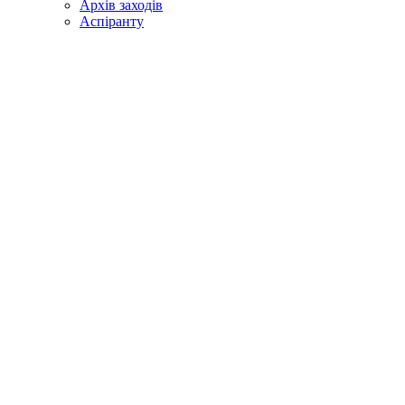
Архів заходів
Аспіранту