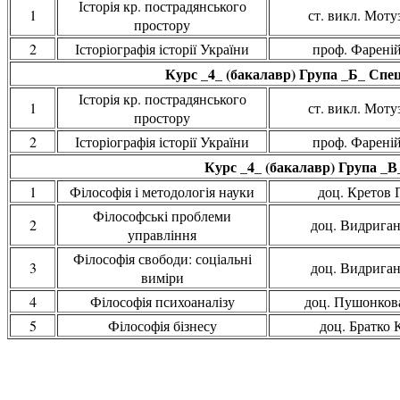
Історія кр. пострадянського
1
ст. викл. Мотуз
простору
2
Історіографія історії України
проф. Фареній 
Курс _4_ (бакалавр) Група _Б_ Спец
Історія кр. пострадянського
1
ст. викл. Мотуз
простору
2
Історіографія історії України
проф. Фареній 
Курс _4_ (бакалавр) Група _В
1
Філософія і методологія науки
доц. Кретов 
Філософські проблеми
2
доц. Видриган
управління
Філософія свободи: соціальні
3
доц. Видриган
виміри
4
Філософія психоаналізу
доц. Пушонкова
5
Філософія бізнесу
доц. Братко К