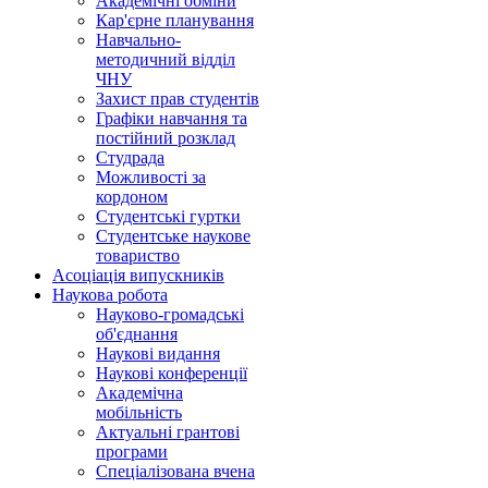
Академічні обміни
Кар'єрне планування
Навчально-
методичний відділ
ЧНУ
Захист прав студентів
Графіки навчання та
постійний розклад
Студрада
Можливості за
кордоном
Студентські гуртки
Студентське наукове
товариство
Асоціація випускників
Наукова робота
Науково-громадські
об'єднання
Наукові видання
Наукові конференції
Академічна
мобільність
Актуальні грантові
програми
Спеціалізована вчена