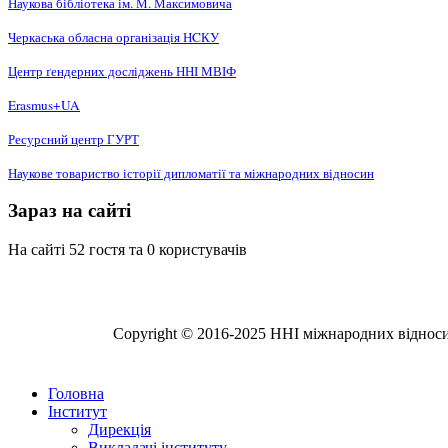
Наукова бібліотека ім. М. Максимовича
Черкаська обласна організація НCКУ
Центр ґендерних досліджень ННІ МВІФ
Erasmus+UA
Ресурсний центр ГУРТ
Наукове товариство історії дипломатії та міжнародних відносин
Зараз на сайті
На сайті 52 гостя та 0 користувачів
Copyright © 2016-2025 ННІ міжнародних відносин,
Головна
Інститут
Дирекція
Викладачі інституту