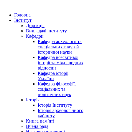
Головна
Інститут
Дирекція
Викладачі інституту
Кафедри
Кафедра археології та
спеціальних галузей
історичної науки
Кафедра всесвітньої
історії та міжнародних
відносин
Кафедра історії
України
Кафедра філософії,
соціальних та
політичних наук
Історія
Історія Інституту
Історія археологічного
кабінету
Книга памʼяті
Вчена рада
Науково-методичні