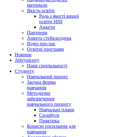
матеріали
Якість освіти
Рада з якості вищої
освіти ННІ
Анкети
Партнери
Анкета стейкхолдера
Відео про нас
Освітні програми
Hовини
Абітурієнту
Наші спеціальності
Студенту
Навчальний процес
Заочна форма
навчання
Методичне
забезпечення
навчального процесу
Навчальні плани
Силабуси
Практика
Корисні посилання для
навчання