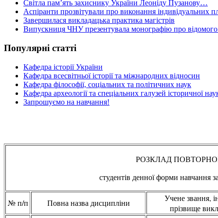
Світла пам’ять захиснику України Леоніду Пузанову…
Аспіранти прозвітували про виконання індивідуальних пл
Завершилася викладацька практика магістрів
Випускниця ЧНУ презентувала монографію про відомого 
Популярні статті
Кафедра історії України
Кафедра всесвітньої історії та міжнародних відносин
Кафедра філософії, соціальних та політичних наук
Кафедра археології та спеціальних галузей історичної нау
Запрошуємо на навчання!
РОЗКЛАД ПОВТОРНО
студентів денної форми навчання з
Учене звання, ін
№ п/п
Повна назва дисципліни
прізвище викл