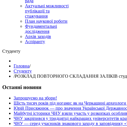
рада
Актуальні можливості
публікації та
стажування
План наукової роботи
Фундаментальні
дослідження
Архів заходів
Аспіранту
Студенту
Головна
/
Студенту
/
РОЗКЛАД ПОВТОРНОГО СКЛАДАННЯ ЗАЛІКІВ студентів 4 
Останні новини
Запрошуємо на збори!
Шість тисяч років під ногами: як на Черкащині археологи
Юрій Присяжнюк — про значення Української Державнос
Майбутні історики ЧНУ взяли участь у розкопках особлив
ЧНУ закріпився у тридцятці найкращих університетів кра
ЧНУ — серед учасників знакового заходу в заповіднику «