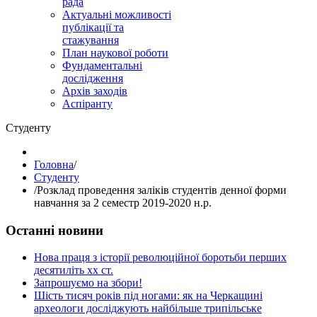
рада
Актуальні можливості
публікації та
стажування
План наукової роботи
Фундаментальні
дослідження
Архів заходів
Аспіранту
Студенту
Головна
/
Студенту
/
Розклад проведення заліків студентів денної форми
навчання за 2 семестр 2019-2020 н.р.
Останні новини
Нова праця з історії революційної боротьби перших
десятиліть хх ст.
Запрошуємо на збори!
Шість тисяч років під ногами: як на Черкащині
археологи досліджують найбільше трипільське