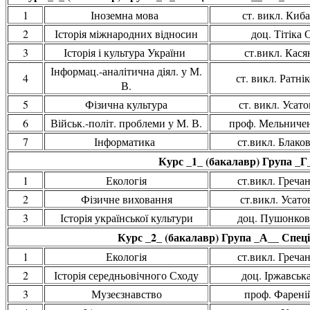
1
Іноземна мова
ст. викл. Киба
2
Історія міжнародних відносин
доц. Тітіка 
3
Історія і культура України
ст.викл. Касян
Інформац.-аналітична діял. у М.
4
ст. викл. Ратнік
В.
5
Фізична культура
ст. викл. Усато
6
Військ.-політ. проблеми у М. В.
проф. Мельничен
7
Інформатика
ст.викл. Блаков
Курс _1_ (бакалавр) Група _Г
1
Екологія
ст.викл. Гречан
2
Фізичне виховання
ст.викл. Усатов
3
Історія української культури
доц. Пушонков
Курс _2_ (бакалавр) Група _А__ Спеці
1
Екологія
ст.викл. Гречан
2
Історія середньовічного Сходу
доц. Іржавська
3
Музеєзнавство
проф. Фареній