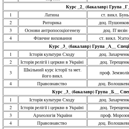
Курс _2_ (бакалавр) Група _Г
1
Латина
ст. викл. Бунь
2
Риторика
доц. Пушонков
3
Основи антропосоціогенезу
доц. П`янзін 
4
Фізичне виховання
ст. викл. Усато
Курс _3_ (бакалавр) Група _А__ Спеці
1
Історія культури Сходу
доц. Захарченк
2
Історія релігії і церкви в Україні
доц. Терещенко
Шкільний курс історії та мет.
3
проф. Земзюлін
його викл.
4
Правознавство
доц. Волошкеви
Курс _3_ (бакалавр) Група _Б__ Спец
1
Історія культури Сходу
доц. Захарченк
2
Історія релігії і церкви в Україні
доц. Терещенко
3
Археологія України
проф. Морозов
4
Правознавство
доц. Волошкеви