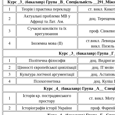
Курс _3_ (бакалавр) Група _В_ Спеціальність __291_Міжнар
1
Теорія і практика перекладу
ст. викл. Кикот
Актуальні проблеми МВ у
2
доц. Терещенко
Африці та Лат. Ам.
Сучасні конлікти та їх
3
проф. Сінкевич
врегулюання
ст.викл. Левицьк
4
Іноземна мова (ІІ)
викл. Пизель
Курс _3_ (бакалавр) Група _Г
1
Політична філософія
доц. Видрига
2
Цінності європейської цивілізації
доц. П`янзін 
3
Культура логічної аргументації
доц. Астапова
4
Психогенетика
доц. Куліш І
Курс _4_ (бакалавр) Група _А__ Спеці
Історія кр. пострадянського
1
ст. викл. Моту
простору
2
Історіографія історії України
проф. Фареній
Курс _4_ (бакалавр) Група _Б_ Спец