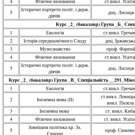
4
Фізичне виховання
ст.викл. Усатов
Історичні портрети політ. і держ.
5
доц. Лисиця 
діячів
Курс _2_ (бакалавр) Група _Б_ Спец
1
Екологія
ст.викл. Гречан
2
Історія середньовічного Сходу
доц. Іржавська
3
Музеєзнавство
проф. Фареній
4
Фізичне виховання
ст.викл. Усатов
Історичні портрети політ. і держ.
5
доц. Лисиця 
діячів
Курс _2_ (бакалавр) Група _В_ Спеціальність __291_Міжнар
1
Екологія
ст.викл. Гречан
ст.викл. Левицьк
2
Іноземна мова (ІІ)
викл. Пизель
3
Іноземна мова
ст. викл. Киба
4
Фізичне виховання
ст. викл. Усато
Зовнішня політика кр. Зх.
5
проф. Сінкевич
Європи