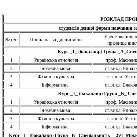
РОЗКЛАД ПРО
студентів денної форми навчання з
Учене звання, і
№ п/п
Повна назва дисципліни
прізвище вик
Курс _1_ (бакалавр) Група _А_Спеці
1
Українська етнологія
проф. Масненк
2
Іноземна мова
ст.викл. Рибалк
3
Фізична культура
ст.викл. Усато
4
Інформатика
ст.викл. Блаков
Курс _1_ (бакалавр) Група _Б_ Спец
1
Українська етнологія
проф. Масненк
2
Іноземна мова
ст.викл. Рибалк
3
Фізична культура
ст.викл. Усато
4
Інформатика
ст.викл. Блаков
Курс _1_ (бакалавр) Група _В_ Спеціальність __291_Міжнар