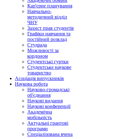
Академічні обміни
Кар'єрне планування
Навчально-
методичний відділ
ЧНУ
Захист прав студентів
Графіки навчання та
постійний розклад
Студрада
Можливості за
кордоном
Студентські гуртки
Студентське наукове
товариство
Асоціація випускників
Наукова робота
Науково-громадські
об'єднання
Наукові видання
Наукові конференції
Академічна
мобільність
Актуальні грантові
програми
Спеціалізована вчена