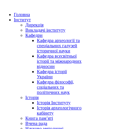
Головна
Інститут
Дирекція
Викладачі інституту
Кафедри
Кафедра археології та
спеціальних галузей
історичної науки
Кафедра всесвітньої
історії та міжнародних
відносин
Кафедра історії
України
Кафедра філософії,
соціальних та
політичних наук
Історія
Історія Інституту
Історія археологічного
кабінету
Книга памʼяті
Вчена рада
Науково-методичні