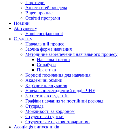
Партнери
Анкета стейкхолдера
Відео про нас
Освітні програми
Hовини
Абітурієнту
Наші спеціальності
Студенту
Навчальний процес
Заочна форма навчання
Методичне забезпечення навчального процесу
Навчальні плани
Силабуси
Практика
Корисні посилання для навчання
Академічні обміни
Кар'єрне планування
Навчально-методичний відділ ЧНУ
Захист прав студентів
Графіки навчання та постійний розклад
Студрада
Можливості за кордоном
Студентські гуртки
Студентське наукове товариство
Асоціація випускників