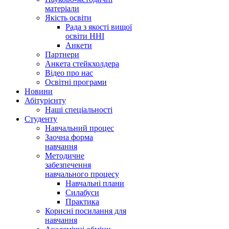
матеріали
Якість освіти
Рада з якості вищої
освіти ННІ
Анкети
Партнери
Анкета стейкхолдера
Відео про нас
Освітні програми
Hовини
Абітурієнту
Наші спеціальності
Студенту
Навчальний процес
Заочна форма
навчання
Методичне
забезпечення
навчального процесу
Навчальні плани
Силабуси
Практика
Корисні посилання для
навчання