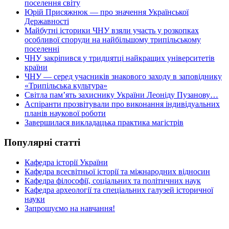
поселення світу
Юрій Присяжнюк — про значення Української
Державності
Майбутні історики ЧНУ взяли участь у розкопках
особливої споруди на найбільшому трипільському
поселенні
ЧНУ закріпився у тридцятці найкращих університетів
країни
ЧНУ — серед учасників знакового заходу в заповіднику
«Трипільська культура»
Світла пам’ять захиснику України Леоніду Пузанову…
Аспіранти прозвітували про виконання індивідуальних
планів наукової роботи
Завершилася викладацька практика магістрів
Популярні статті
Кафедра історії України
Кафедра всесвітньої історії та міжнародних відносин
Кафедра філософії, соціальних та політичних наук
Кафедра археології та спеціальних галузей історичної
науки
Запрошуємо на навчання!