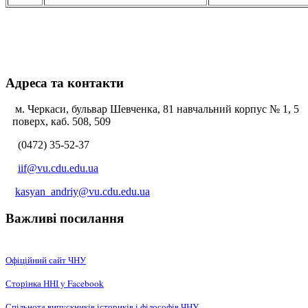
Адреса та контакти
м. Черкаси, бульвар Шевченка, 81 навчальний корпус № 1, 5
поверх, каб. 508, 509
(0472) 35-52-37
iif@vu.cdu.edu.ua
kasyan_andriy@vu.cdu.edu.ua
Важливі посилання
Офіційний сайт ЧНУ
Сторінка ННІ у Facebook
Спільнота випускників істориків і філософів ЧНУ