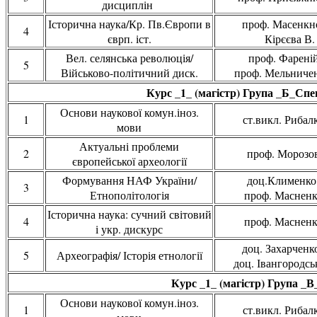
дисциплін
Історична наука/Кр. Пв.Європи в
проф. Масенкно
4
єврп. іст.
Кірєєва В.
Вел. селянська революція/
проф. Фареній 
5
Військово-політичний диск.
проф. Мельничен
Курс _1_ (магістр) Група _Б_Спец
Основи наукової комун.іноз.
1
ст.викл. Рибалк
мови
Актуальні проблеми
2
проф. Морозов
європейської археології
Формування НАФ України/
доц.Клименко 
3
Етнополітологія
проф. Масненк
Історична наука: сучний світовий
4
проф. Масненк
і укр. дискурс
доц. Захарченко
5
Археографія/ Історія етнології
доц. Івангородсь
Курс _1_ (магістр) Група _
Основи наукової комун.іноз.
1
ст.викл. Рибалк