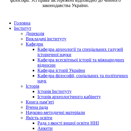
філософії. Усі права застережені відповідно до чинного
законодавства України.
Головна
Інститут
Дирекція
Викладачі інституту
Кафедри
Кафедра археології та спеціальних галузей
історичної науки
Кафедра всесвітньої історії та міжнародних
відносин
Кафедра історії України
Кафедра філософії, соціальних та політичних
наук
Історія
Історія Інституту
Історія археологічного кабінету
Книга памʼяті
Вчена рада
Науково-методичні матеріали
Якість освіти
Рада з якості вищої освіти ННІ
Анкети