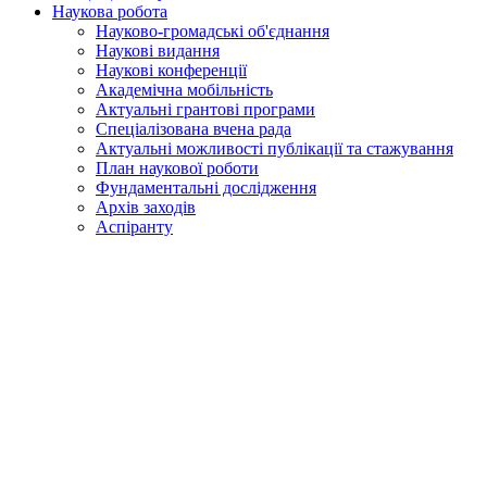
Наукова робота
Науково-громадські об'єднання
Наукові видання
Наукові конференції
Академічна мобільність
Актуальні грантові програми
Спеціалізована вчена рада
Актуальні можливості публікації та стажування
План наукової роботи
Фундаментальні дослідження
Архів заходів
Аспіранту