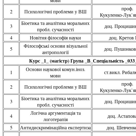
мови
проф.
2
Психологічні проблеми у ВШ
Кукуленко-Лук`ян
Біоетика та аналітика моральних
3
доц. Процишин
пробл. сучасності
4
Новітня філософія науки
доц. Кретов 
Філософські основи візуальної
5
доц. Пушонков
антропології
Курс _1_ (магістр) Група _В_Спеціальність _033
Основи наукової комун.іноз.
1
ст.викл. Рибалк
мови
проф.
2
Психологічні проблеми у ВШ
Кукуленко-Лук`ян
Біоетика та аналітика моральних
3
доц. Процишин
пробл. сучасності
Логічна аргументація та
4
доц. Астапова
логотерапія
5
Антидискримінаційна експертиза
доц. Шевченко