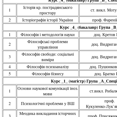
Історія кр. пострадянського
1
ст. викл. Моту
простору
2
Історіографія історії України
проф. Фареній
Курс _4_ (бакалавр) Група _В
1
Філософія і методологія науки
доц. Кретов 
Філософські проблеми
2
доц. Видрига
управління
Філософія свободи: соціальні
3
доц. Видрига
виміри
4
Філософія психоаналізу
доц. Пушонков
5
Філософія бізнесу
доц. Братко 
Курс _1_ (магістр) Група _А_Спеці
Основи наукової комунікації іноз.
1
ст.викл. Рибалк
мови
проф.
2
Психологічні проблеми у ВШ
Кукуленко-Лук`ян
Меодика викладання історчних
3
проф. Присяжн