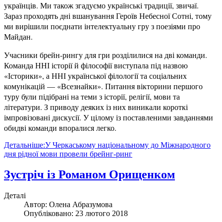
українців. Ми також згадуємо українські традиції, звичаї.
Зараз проходять дні вшанування Героїв Небесної Сотні, тому
ми вирішили поєднати інтелектуальну гру з поезіями про
Майдан.
Учасники брейн-рингу для гри розділилися на дві команди.
Команда ННІ історії й філософії виступала під назвою
«Історики», а ННІ української філології та соціальних
комунікацій — «Всезнайки». Питання вікторини першого
туру були підібрані на теми з історії, релігії, мови та
літератури. З приводу деяких із них виникали короткі
імпровізовані дискусії. У цілому із поставленими завданнями
обидві команди впоралися легко.
Детальніше:У Черкаському національному до Міжнародного
дня рідної мови провели брейнг-ринг
Зустріч із Романом Орищенком
Деталі
Автор:
Олена Абразумова
Опубліковано: 23 лютого 2018