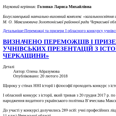
Головко Лариса Михайлівна
Науковий керівник:
Богуславецький навчально-виховний комплекс «загальноосвітня ш
М. О. Максимовича Золотоніської районної ради Черкаської об
Детальніше:Переможці та призери І обласного конкурсу учнівс
ВИЗНАЧЕНО ПЕРЕМОЖЦІВ І ПРИЗЕ
УЧНІВСЬКИХ ПРЕЗЕНТАЦІЙ З ІСТО
ЧЕРКАЩИНИ»
Деталі
Автор:
Олена Абразумова
Опубліковано: 20 лютого 2018
Щороку у стінах ННІ історії і філософії проходить конкурс з іс
І обласний конкурс з історії, який тривав з 20 грудня 2017 р. п
народження видатного українського політика В’ячеслава Мак
До участі у конкурсі долучились 289 осіб: учні професійних ліцеї
11 клас) Черкаської області.