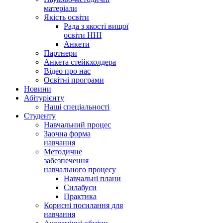
матеріали
Якість освіти
Рада з якості вищої
освіти ННІ
Анкети
Партнери
Анкета стейкхолдера
Відео про нас
Освітні програми
Hовини
Абітурієнту
Наші спеціальності
Студенту
Навчальний процес
Заочна форма
навчання
Методичне
забезпечення
навчального процесу
Навчальні плани
Силабуси
Практика
Корисні посилання для
навчання