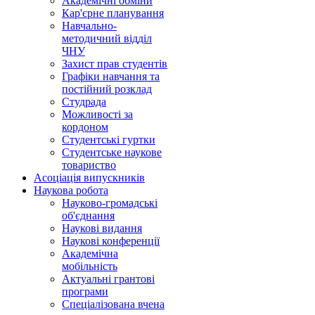
Академічні обміни
Кар'єрне планування
Навчально-
методичний відділ
ЧНУ
Захист прав студентів
Графіки навчання та
постійний розклад
Студрада
Можливості за
кордоном
Студентські гуртки
Студентське наукове
товариство
Асоціація випускників
Наукова робота
Науково-громадські
об'єднання
Наукові видання
Наукові конференції
Академічна
мобільність
Актуальні грантові
програми
Спеціалізована вчена