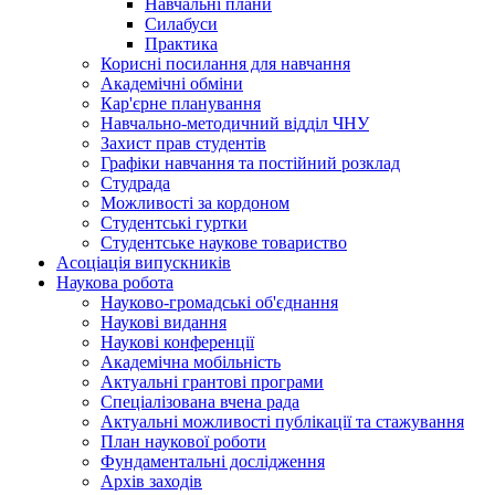
Навчальні плани
Силабуси
Практика
Корисні посилання для навчання
Академічні обміни
Кар'єрне планування
Навчально-методичний відділ ЧНУ
Захист прав студентів
Графіки навчання та постійний розклад
Студрада
Можливості за кордоном
Студентські гуртки
Студентське наукове товариство
Асоціація випускників
Наукова робота
Науково-громадські об'єднання
Наукові видання
Наукові конференції
Академічна мобільність
Актуальні грантові програми
Спеціалізована вчена рада
Актуальні можливості публікації та стажування
План наукової роботи
Фундаментальні дослідження
Архів заходів