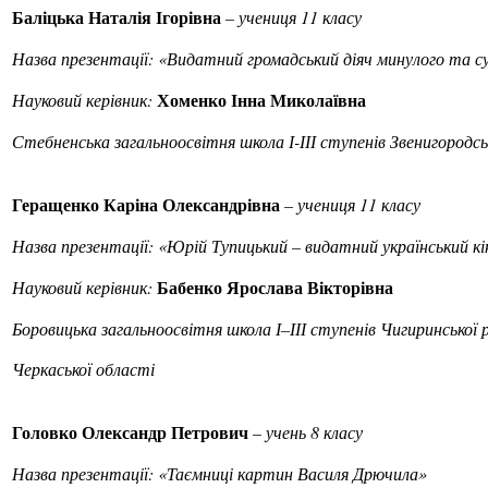
Баліцька Наталія Ігорівна
– учениця 11 класу
Назва презентації: «
Видатний громадський діяч минулого та с
Хоменко Інна Миколаївна
Науковий керівник:
Стебненська загальноосвітня школа І-ІІІ ступенів Звенигородсь
Геращенко Каріна Олександрівна
– учениця 11 класу
Назва презентації: «Юрій Тупицький – видатний український к
Бабенко Ярослава Вікторівна
Науковий керівник:
Боровицька загальноосвітня школа І–ІІІ ступенів Чигиринської 
Черкаської області
Головко Олександр Петрович
– учень 8 класу
Назва презентації:
«Таємниці картин Василя Дрючила»