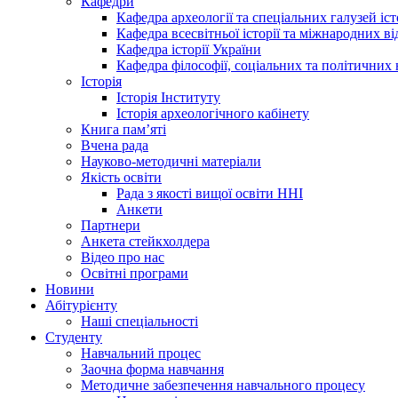
Кафедри
Кафедра археології та спеціальних галузей іс
Кафедра всесвітньої історії та міжнародних в
Кафедра історії України
Кафедра філософії, соціальних та політичних 
Історія
Історія Інституту
Історія археологічного кабінету
Книга памʼяті
Вчена рада
Науково-методичні матеріали
Якість освіти
Рада з якості вищої освіти ННІ
Анкети
Партнери
Анкета стейкхолдера
Відео про нас
Освітні програми
Hовини
Абітурієнту
Наші спеціальності
Студенту
Навчальний процес
Заочна форма навчання
Методичне забезпечення навчального процесу