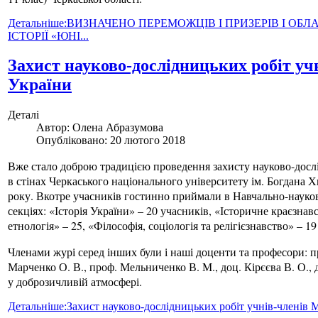
Детальніше:ВИЗНАЧЕНО ПЕРЕМОЖЦІВ І ПРИЗЕРІВ І О
ІСТОРІЇ «ЮНІ...
Захист науково-дослідницьких робіт уч
України
Деталі
Автор:
Олена Абразумова
Опубліковано: 20 лютого 2018
Вже стало доброю традицією проведення захисту науково-дослі
в стінах Черкаського національного університету ім. Богдана 
року. Вкотре учасників гостинно приймали в Навчально-науковому
секціях: «Історія України» – 20 учасників, «Історичне краєзнавс
етнологія» – 25, «Філософія, соціологія та релігієзнавство» – 19 
Членами журі серед інших були і наші доценти та професори: п
Марченко О. В., проф. Мельниченко В. М., доц. Кірєєва В. О.
у доброзичливій атмосфері.
Детальніше:Захист науково-дослідницьких робіт учнів-членів М