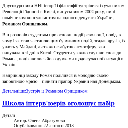
Другокурсники ННІ історії і філософії зустрілися із учасником
Революції Гідності в Києві, випускником 2002 року, нині
помічником-консультантом народного депутата України,
Романом Орищенком.
Він розповів студентам про основні події революції, повідав
чому і як став частиною цих бурхливих подій, згадав друзів, їх
участь у Майдані, а аткож незабутню атмосферу, яка
панувала в ті дні в Києві. Студенти уважно слухали спогади
Романа, поцікавились його думками щодо сучасної ситуації в
Україні.
Наприкінці заходу Роман поділився із молоддю своєю
заповітною мрією – підняти прапор України над Донецьком.
Детальніше:Зустріч із Романом Орищенком
Школа інтерв'юерів оголошує набір
Деталі
Автор:
Олена Абразумова
Опубліковано: 22 лютого 2018