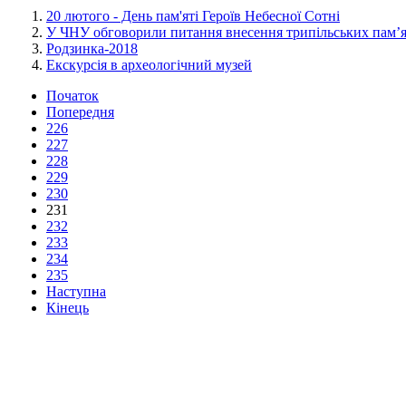
20 лютого - День пам'яті Героїв Небесної Сотні
У ЧНУ обговорили питання внесення трипільських пам
Родзинка-2018
Екскурсія в археологічний музей
Початок
Попередня
226
227
228
229
230
231
232
233
234
235
Наступна
Кінець