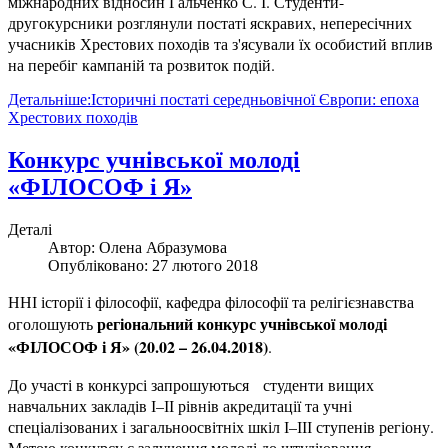
міжнародних відносин Гальченко С. І. Студенти-
другокурсники розглянули постаті яскравих, непересічних
учасників Хрестових походів та з'ясували їх особистий вплив
на перебіг кампаній та розвиток подій.
Детальніше:Історичні постаті середньовічної Європи: епоха
Хрестових походів
Конкурс учнівської молоді
«ФІЛОСОФ і Я»
Деталі
Автор:
Олена Абразумова
Опубліковано: 27 лютого 2018
ННІ історії і філософії, кафедра філософії та релігієзнавства
регіональний конкурс учнівської молоді
оголошують
«ФІЛОСОФ і Я» (20.02 – 26.04.2018)
.
До участі в конкурсі запрошуються студенти вищих
навчальних закладів І–ІІ рівнів акредитації та учні
спеціалізованих і загальноосвітніх шкіл І–ІІІ ступенів регіону.
Метою конкурсу є залучення молоді до штудіювання