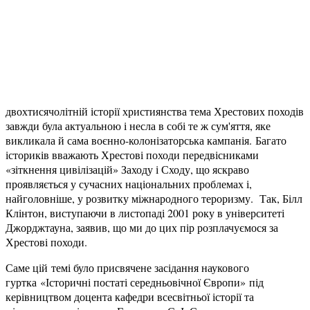
двохтисячолітній історії християнства тема Хрестових походів
завжди була актуальною і несла в собі те ж сум'яття, яке
викликала й сама воєнно-колонізаторська кампанія. Багато
істориків вважають Хрестові походи передвісниками
«зіткнення цивілізацій» Заходу і Сходу, що яскраво
проявляється у сучасних національних проблемах і,
найголовніше, у розвитку міжнародного тероризму. Так, Білл
Клінтон, виступаючи в листопаді 2001 року в університеті
Джорджтауна, заявив, що ми до цих пір розплачуємося за
Хрестові походи.
Саме цій темі було присвячене засідання наукового
гуртка «Історичні постаті середньовічної Європи» під
керівництвом доцента кафедри всесвітньої історії та