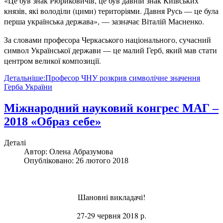
«Це був знак Рюриковичів, це був давній знак Київських
князів, які володіли (цими) територіями. Давня Русь — це була
перша українська держава», — зазначає Віталій Масненко.
За словами професора Черкаського національного, сучасний
символ Української держави — це малий Герб, який мав стати
центром великої композиції.
Детальніше:Професор ЧНУ розкрив символічне значення
Герба України
Міжнародний науковий конгрес МАГ –
2018 «Образ себе»
Деталі
Автор:
Олена Абразумова
Опубліковано: 26 лютого 2018
Шановні викладачі!
27-29 червня 2018 р.