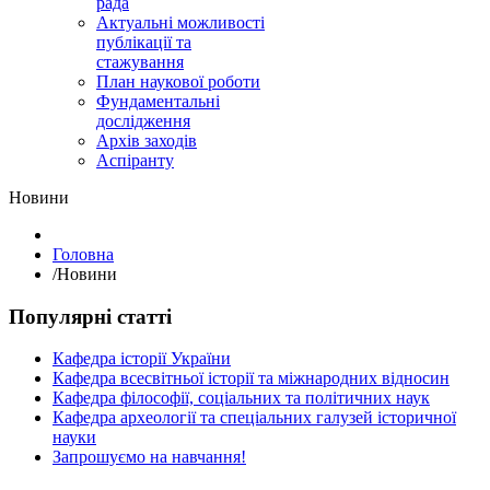
рада
Актуальні можливості
публікації та
стажування
План наукової роботи
Фундаментальні
дослідження
Архів заходів
Аспіранту
Hовини
Головна
/
Hовини
Популярні статті
Кафедра історії України
Кафедра всесвітньої історії та міжнародних відносин
Кафедра філософії, соціальних та політичних наук
Кафедра археології та спеціальних галузей історичної
науки
Запрошуємо на навчання!