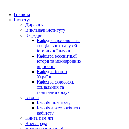
Головна
Інститут
Дирекція
Викладачі інституту
Кафедри
Кафедра археології та
спеціальних галузей
історичної науки
Кафедра всесвітньої
історії та міжнародних
відносин
Кафедра історії
України
Кафедра філософії,
соціальних та
політичних наук
Історія
Історія Інституту
Історія археологічного
кабінету
Книга памʼяті
Вчена рада
Науково-методичні