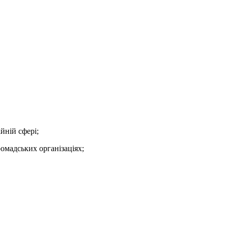
ійній сфері;
ромадських організаціях;