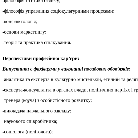
-філософія та етика бізнесу;
-філософія управління соціокультурними процесами;
-конфліктологія;
-основи маркетингу;
-теорія та практика спілкування.
Перспективи професійної кар’єри:
Випускники є фахівцями у виконанні посадових обов’язків:
-аналітика та експерта в культурно-мистецькій, етичній та реліг
-експерта-консультанта в органах влади, політичних партіях і г
-тренера (коуча) з особистісного розвитку;
-викладача навчального закладу;
-наукового співробітника;
-соціолога (політолога);