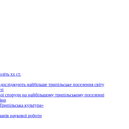
літь хх ст.
 досліджують найбільше трипільське поселення світу
ті
ої споруди на найбільшому трипільському поселенні
їни
Трипільська культура»
анів наукової роботи