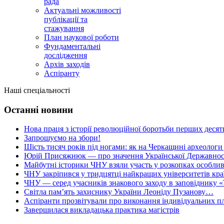
рада
Актуальні можливості
публікації та
стажування
План наукової роботи
Фундаментальні
дослідження
Архів заходів
Аспіранту
Наші спеціальності
Останні новини
Нова праця з історії революційної боротьби перших десяти
Запрошуємо на збори!
Шість тисяч років під ногами: як на Черкащині археологи
Юрій Присяжнюк — про значення Української Державнос
Майбутні історики ЧНУ взяли участь у розкопках особлив
ЧНУ закріпився у тридцятці найкращих університетів кра
ЧНУ — серед учасників знакового заходу в заповіднику «
Світла пам’ять захиснику України Леоніду Пузанову…
Аспіранти прозвітували про виконання індивідуальних пл
Завершилася викладацька практика магістрів