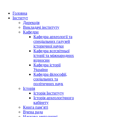
Головна
Інститут
Дирекція
Викладачі інституту
Кафедри
Кафедра археології та
спеціальних галузей
історичної науки
Кафедра всесвітньої
історії та міжнародних
відносин
Кафедра історії
України
Кафедра філософії,
соціальних та
політичних наук
Історія
Історія Інституту
Історія археологічного
кабінету
Книга памʼяті
Вчена рада
Науково-методичні