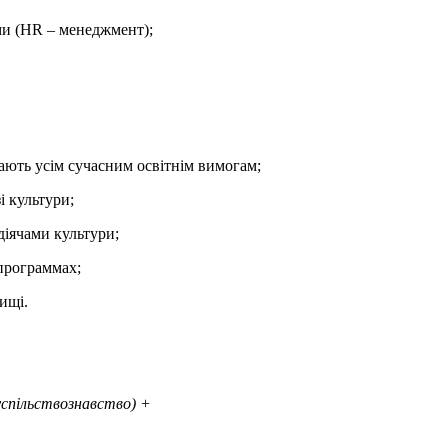
ми (HR – менеджмент);
ають усім сучасним освітнім вимогам;
і культури;
діячами культури;
 программах;
ищі.
успільствознавство) +