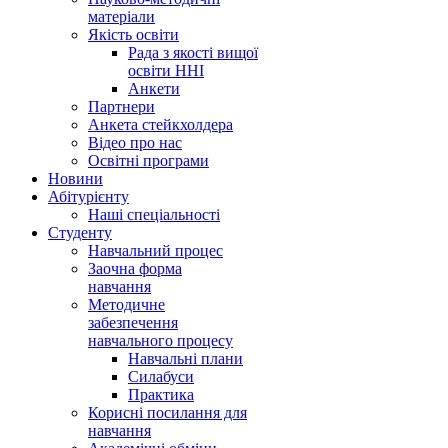
матеріали
Якість освіти
Рада з якості вищої
освіти ННІ
Анкети
Партнери
Анкета стейкхолдера
Відео про нас
Освітні програми
Hовини
Абітурієнту
Наші спеціальності
Студенту
Навчальний процес
Заочна форма
навчання
Методичне
забезпечення
навчального процесу
Навчальні плани
Силабуси
Практика
Корисні посилання для
навчання