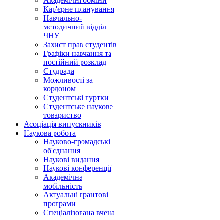
Академічні обміни
Кар'єрне планування
Навчально-
методичний відділ
ЧНУ
Захист прав студентів
Графіки навчання та
постійний розклад
Студрада
Можливості за
кордоном
Студентські гуртки
Студентське наукове
товариство
Асоціація випускників
Наукова робота
Науково-громадські
об'єднання
Наукові видання
Наукові конференції
Академічна
мобільність
Актуальні грантові
програми
Спеціалізована вчена