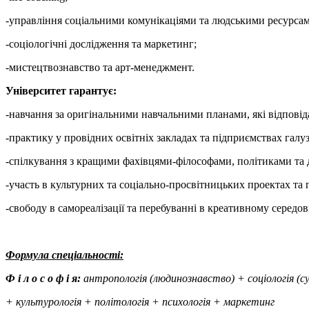
-управління соціальними комунікаціями та людськими ресурса
-соціологічні дослідження та маркетинг;
-мистецтвознавство та арт-менеджмент.
Університет гарантує:
-навчання за оригінальними навчальними планами, які відповід
-практику у провідних освітніх закладах та підприємствах галуз
-спілкування з кращими фахівцями-філософами, політиками та 
-участь в культурних та соціально-просвітницьких проектах та
-свободу в самореалізації та перебуванні в креативному середов
Формула спеціальності:
Ф і л о с о ф і я:
антропологія (людинознавство) + соціологія (с
+ культурологія + політологія + психологія + маркетинг