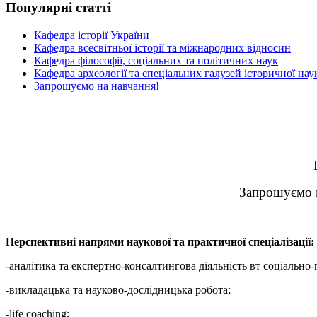
Популярні статті
Кафедра історії України
Кафедра всесвітньої історії та міжнародних відносин
Кафедра філософії, соціальних та політичних наук
Кафедра археології та спеціальних галузей історичної нау
Запрошуємо на навчання!
Запрошуємо ва
Перспективні напрями наукової та практичної спеціалізації:
-аналітика та експертно-консалтингова діяльність вт соціально-
-викладацька та науково-дослідницька робота;
-life coaching;