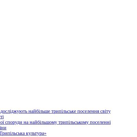
 досліджують найбільше трипільське поселення світу
ті
ої споруди на найбільшому трипільському поселенні
їни
Трипільська культура»