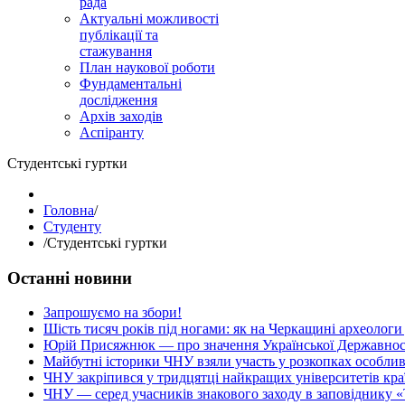
рада
Актуальні можливості
публікації та
стажування
План наукової роботи
Фундаментальні
дослідження
Архів заходів
Аспіранту
Студентські гуртки
Головна
/
Студенту
/
Студентські гуртки
Останні новини
Запрошуємо на збори!
Шість тисяч років під ногами: як на Черкащині археологи
Юрій Присяжнюк — про значення Української Державнос
Майбутні історики ЧНУ взяли участь у розкопках особлив
ЧНУ закріпився у тридцятці найкращих університетів кра
ЧНУ — серед учасників знакового заходу в заповіднику «