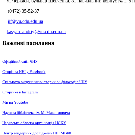
м. Черкаси, бульвар Шевченка, 81 навчальний корпус № 1, 5 по
(0472) 35-52-37
iif@vu.cdu.edu.ua
kasyan_andriy@vu.cdu.edu.ua
Важливі посилання
Офіційний сайт ЧНУ
Сторінка ННІ у Facebook
Спільнота випускників істориків і філософів ЧНУ
Сторінка в Instagram
Ми на Youtube
Наукова бібліотека ім. М. Максимовича
Черкаська обласна організація НCКУ
Центр ґендерних досліджень ННІ МВІФ