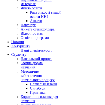
матеріали
Якість освіти
Рада з якості вищої
освіти ННІ
Анкети
Партнери
Анкета стейкхолдера
Відео про нас
Освітні програми
Hовини
Абітурієнту
Наші спеціальності
Студенту
Навчальний процес
Заочна форма
навчання
Методичне
забезпечення
навчального процесу
Навчальні плани
Силабуси
Практика
Корисні посилання для
навчання