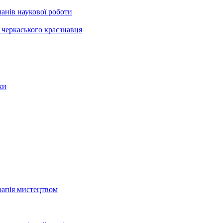
анів наукової роботи
черкаського краєзнавця
ки
рапія мистецтвом