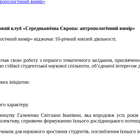
тропологічний вимір»
овий клуб «Середньовічна Європа: антропологічний вимір»
ічний вимір» відзначає 10-річний ювілей діяльності.
очав свою роботу з першого тематичного засідання, присвячено
стійкої студентської наукової спільноти, об’єднаної інтересом д
вих ініціатив:
;
го характеру.
ицтву Гальченко Світлани Іванівни, яка впродовж усіх років 
 колективу, сприяючи формуванню їхнього дослідницького потенці
ком для наукового зростання студентів, поглиблення їхнього інт