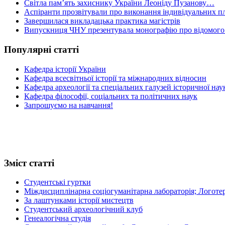
Світла пам’ять захиснику України Леоніду Пузанову…
Аспіранти прозвітували про виконання індивідуальних пл
Завершилася викладацька практика магістрів
Випускниця ЧНУ презентувала монографію про відомого 
Популярні статті
Кафедра історії України
Кафедра всесвітньої історії та міжнародних відносин
Кафедра археології та спеціальних галузей історичної нау
Кафедра філософії, соціальних та політичних наук
Запрошуємо на навчання!
Зміст статті
Студентські гуртки
Міждисциплінарна соціогуманітарна лабораторія; Логоте
За лаштунками історії мистецтв
Студентський археологічний клуб
Генеалогічна студія