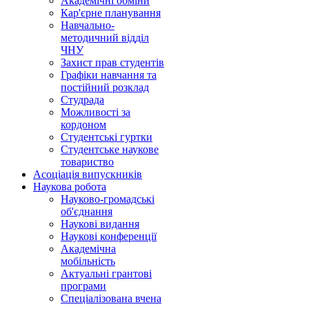
Академічні обміни
Кар'єрне планування
Навчально-
методичний відділ
ЧНУ
Захист прав студентів
Графіки навчання та
постійний розклад
Студрада
Можливості за
кордоном
Студентські гуртки
Студентське наукове
товариство
Асоціація випускників
Наукова робота
Науково-громадські
об'єднання
Наукові видання
Наукові конференції
Академічна
мобільність
Актуальні грантові
програми
Спеціалізована вчена