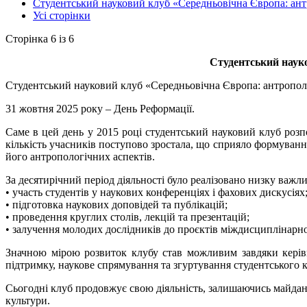
Студентський науковий клуб «Середньовічна Європа: ан
Усі сторінки
Сторінка 6 із 6
Студентський наук
Студентський науковий клуб «Середньовічна Європа: антрополог
31 жовтня 2025 року – День Реформації.
Саме в цей день у 2015 році студентський науковий клуб розп
кількість учасників поступово зростала, що сприяло формуванню 
його антропологічних аспектів.
За десятирічний період діяльності було реалізовано низку важли
• участь студентів у наукових конференціях і фахових дискусіях
• підготовка наукових доповідей та публікацій;
• проведення круглих столів, лекцій та презентацій;
• залучення молодих дослідників до проєктів міждисциплінарно
Значною мірою розвиток клубу став можливим завдяки керівн
підтримку, наукове спрямування та згуртування студентського
Сьогодні клуб продовжує свою діяльність, залишаючись майданчи
культури.