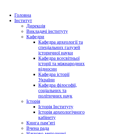
Головна
Інститут
Дирекція
Викладачі інституту
Кафедри
Кафедра археології та
спеціальних галузей
історичної науки
Кафедра всесвітньої
історії та міжнародних
відносин
Кафедра історії
України
Кафедра філософії,
соціальних та
політичних наук
Історія
Історія Інституту
Історія археологічного
кабінету
Книга памʼяті
Вчена рада
Науково-методичні