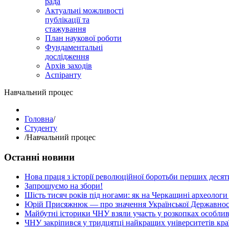
рада
Актуальні можливості
публікації та
стажування
План наукової роботи
Фундаментальні
дослідження
Архів заходів
Аспіранту
Навчальний процес
Головна
/
Студенту
/
Навчальний процес
Останні новини
Нова праця з історії революційної боротьби перших десяти
Запрошуємо на збори!
Шість тисяч років під ногами: як на Черкащині археологи
Юрій Присяжнюк — про значення Української Державнос
Майбутні історики ЧНУ взяли участь у розкопках особлив
ЧНУ закріпився у тридцятці найкращих університетів кра