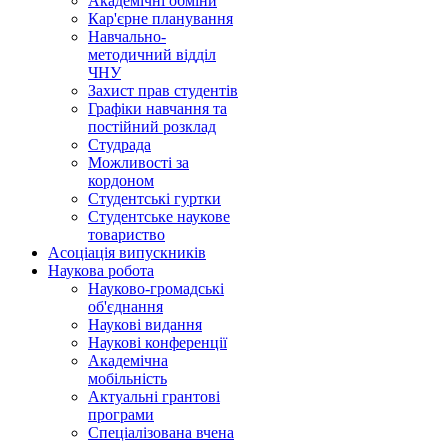
Академічні обміни
Кар'єрне планування
Навчально-
методичний відділ
ЧНУ
Захист прав студентів
Графіки навчання та
постійний розклад
Студрада
Можливості за
кордоном
Студентські гуртки
Студентське наукове
товариство
Асоціація випускників
Наукова робота
Науково-громадські
об'єднання
Наукові видання
Наукові конференції
Академічна
мобільність
Актуальні грантові
програми
Спеціалізована вчена