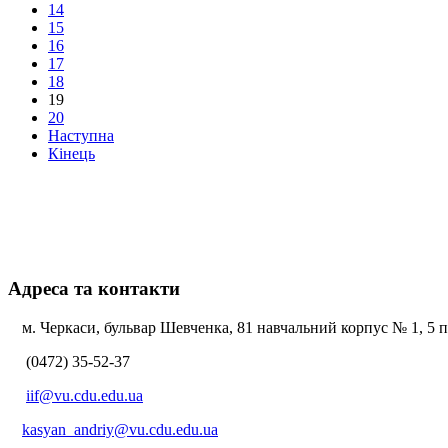
14
15
16
17
18
19
20
Наступна
Кінець
Адреса та контакти
м. Черкаси, бульвар Шевченка, 81 навчальний корпус № 1, 5 по
(0472) 35-52-37
iif@vu.cdu.edu.ua
kasyan_andriy@vu.cdu.edu.ua