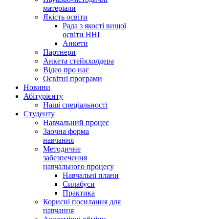
матеріали
Якість освіти
Рада з якості вищої
освіти ННІ
Анкети
Партнери
Анкета стейкхолдера
Відео про нас
Освітні програми
Hовини
Абітурієнту
Наші спеціальності
Студенту
Навчальний процес
Заочна форма
навчання
Методичне
забезпечення
навчального процесу
Навчальні плани
Силабуси
Практика
Корисні посилання для
навчання