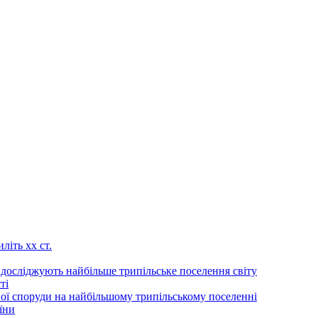
літь хх ст.
 досліджують найбільше трипільське поселення світу
ті
ої споруди на найбільшому трипільському поселенні
їни