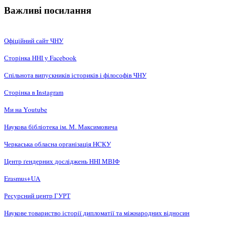
Важливі посилання
Офіційний сайт ЧНУ
Сторінка ННІ у Facebook
Спільнота випускників істориків і філософів ЧНУ
Сторінка в Instagram
Ми на Youtube
Наукова бібліотека ім. М. Максимовича
Черкаська обласна організація НCКУ
Центр ґендерних досліджень ННІ МВІФ
Erasmus+UA
Ресурсний центр ГУРТ
Наукове товариство історії дипломатії та міжнародних відносин