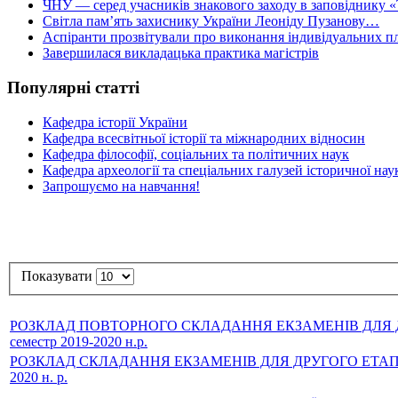
ЧНУ — серед учасників знакового заходу в заповіднику «
Світла пам’ять захиснику України Леоніду Пузанову…
Аспіранти прозвітували про виконання індивідуальних пл
Завершилася викладацька практика магістрів
Популярні статті
Кафедра історії України
Кафедра всесвітньої історії та міжнародних відносин
Кафедра філософії, соціальних та політичних наук
Кафедра археології та спеціальних галузей історичної нау
Запрошуємо на навчання!
Показувати
РОЗКЛАД ПОВТОРНОГО СКЛАДАННЯ ЕКЗАМЕНІВ ДЛЯ ДРУГ
семестр 2019-2020 н.р.
РОЗКЛАД СКЛАДАННЯ ЕКЗАМЕНІВ ДЛЯ ДРУГОГО ЕТАПУ СЕМ
2020 н. р.