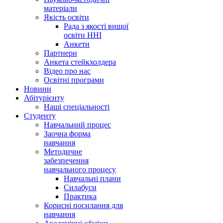
матеріали
Якість освіти
Рада з якості вищої
освіти ННІ
Анкети
Партнери
Анкета стейкхолдера
Відео про нас
Освітні програми
Hовини
Абітурієнту
Наші спеціальності
Студенту
Навчальний процес
Заочна форма
навчання
Методичне
забезпечення
навчального процесу
Навчальні плани
Силабуси
Практика
Корисні посилання для
навчання