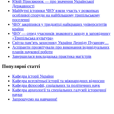
Юрій Присяжнюк — про значення Української
Державності
Майбутні історики ЧНУ взяли участь у розкопках
особливої споруди на найбільшому трипільському
поселенні
ЧНУ закріпився у тридцятці найкращих університетів
країни
ЧНУ — серед учасників знакового заходу в заповіднику
«Трипільська культура»
Світла пам’ять захиснику України Леоніду Пузанову…
Аспіранти прозвітували про виконання індивідуальних
планів наукової роботи
Завершилася викладацька практика магістрів
Популярні статті
Кафедра історії України
Кафедра всесвітньої історії та міжнародних відносин
Кафедра філософії, соціальних та політичних наук
Кафедра археології та спеціальних галузей історичної
науки
Запрошуємо на навчання!