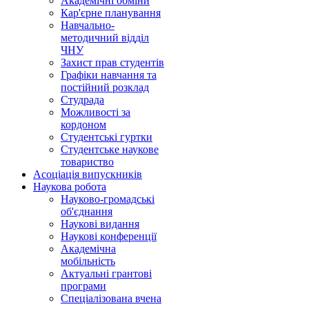
Академічні обміни
Кар'єрне планування
Навчально-
методичний відділ
ЧНУ
Захист прав студентів
Графіки навчання та
постійний розклад
Студрада
Можливості за
кордоном
Студентські гуртки
Студентське наукове
товариство
Асоціація випускників
Наукова робота
Науково-громадські
об'єднання
Наукові видання
Наукові конференції
Академічна
мобільність
Актуальні грантові
програми
Спеціалізована вчена