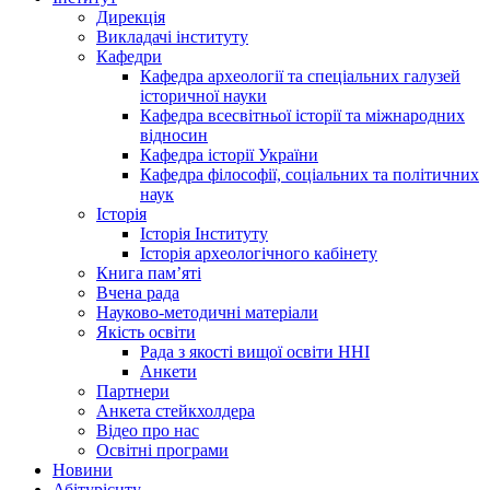
Дирекція
Викладачі інституту
Кафедри
Кафедра археології та спеціальних галузей
історичної науки
Кафедра всесвітньої історії та міжнародних
відносин
Кафедра історії України
Кафедра філософії, соціальних та політичних
наук
Історія
Історія Інституту
Історія археологічного кабінету
Книга памʼяті
Вчена рада
Науково-методичні матеріали
Якість освіти
Рада з якості вищої освіти ННІ
Анкети
Партнери
Анкета стейкхолдера
Відео про нас
Освітні програми
Hовини
Абітурієнту