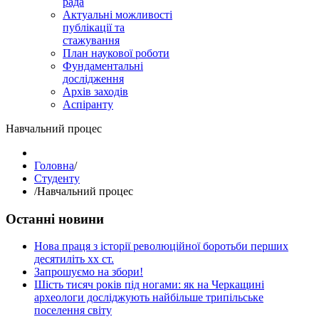
рада
Актуальні можливості
публікації та
стажування
План наукової роботи
Фундаментальні
дослідження
Архів заходів
Аспіранту
Навчальний процес
Головна
/
Студенту
/
Навчальний процес
Останні новини
Нова праця з історії революційної боротьби перших
десятиліть хх ст.
Запрошуємо на збори!
Шість тисяч років під ногами: як на Черкащині
археологи досліджують найбільше трипільське
поселення світу