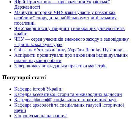
Юрій Присяжнюк — про значення Української
Державності
Майбутні історики ЧНУ взяли участь у розкопках
особливої споруди на найбільшому трипільському
поселенні
ЧНУ закріпився у тридцятці найкращих університетів
країни
ЧНУ — серед учасників знакового заходу в заповіднику
«Трипільська культура»
Світла пам’ять захиснику України Леоніду Пузанову…
Аспіранти прозвітували про виконання індивідуальних
планів наукової роботи
Завершилася викладацька практика магістрів
Популярні статті
Кафедра історії України
Кафедра всесвітньої історії та міжнародних відносин
Кафедра філософії, соціальних та політичних наук
Кафедра археології та спеціальних галузей історичної
науки
Запрошуємо на навчання!