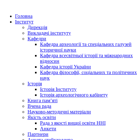
Головна
Інститут
Дирекція
Викладачі інституту
Кафедри
Кафедра археології та спеціальних галузей
історичної науки
Кафедра всесвітньої історії та міжнародних
відносин
Кафедра історії України
Кафедра філософії, соціальних та політичних
наук
Історія
Історія Інституту
Історія археологічного кабінету
Книга памʼяті
Вчена рада
Науково-методичні матеріали
Якість освіти
Рада з якості вищої освіти ННІ
Анкети
Партнери
Анкета стейкхолдера