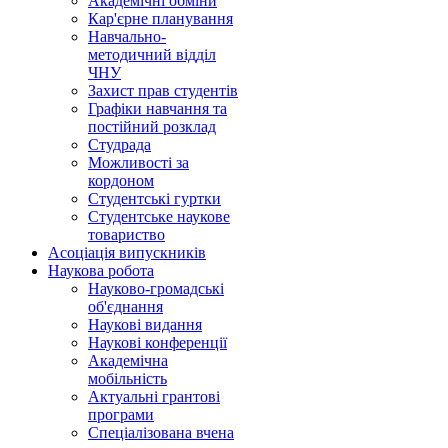
Академічні обміни
Кар'єрне планування
Навчально-
методичний відділ
ЧНУ
Захист прав студентів
Графіки навчання та
постійний розклад
Студрада
Можливості за
кордоном
Студентські гуртки
Студентське наукове
товариство
Асоціація випускників
Наукова робота
Науково-громадські
об'єднання
Наукові видання
Наукові конференції
Академічна
мобільність
Актуальні грантові
програми
Спеціалізована вчена