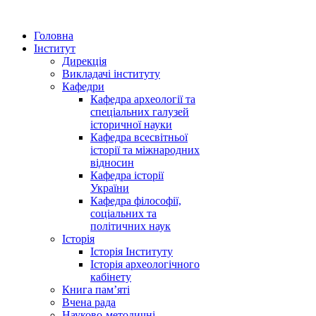
Головна
Інститут
Дирекція
Викладачі інституту
Кафедри
Кафедра археології та
спеціальних галузей
історичної науки
Кафедра всесвітньої
історії та міжнародних
відносин
Кафедра історії
України
Кафедра філософії,
соціальних та
політичних наук
Історія
Історія Інституту
Історія археологічного
кабінету
Книга памʼяті
Вчена рада
Науково-методичні