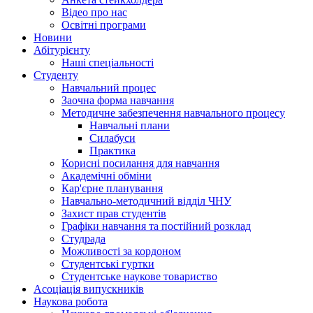
Відео про нас
Освітні програми
Hовини
Абітурієнту
Наші спеціальності
Студенту
Навчальний процес
Заочна форма навчання
Методичне забезпечення навчального процесу
Навчальні плани
Силабуси
Практика
Корисні посилання для навчання
Академічні обміни
Кар'єрне планування
Навчально-методичний відділ ЧНУ
Захист прав студентів
Графіки навчання та постійний розклад
Студрада
Можливості за кордоном
Студентські гуртки
Студентське наукове товариство
Асоціація випускників
Наукова робота