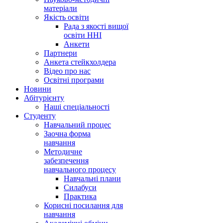
матеріали
Якість освіти
Рада з якості вищої
освіти ННІ
Анкети
Партнери
Анкета стейкхолдера
Відео про нас
Освітні програми
Hовини
Абітурієнту
Наші спеціальності
Студенту
Навчальний процес
Заочна форма
навчання
Методичне
забезпечення
навчального процесу
Навчальні плани
Силабуси
Практика
Корисні посилання для
навчання