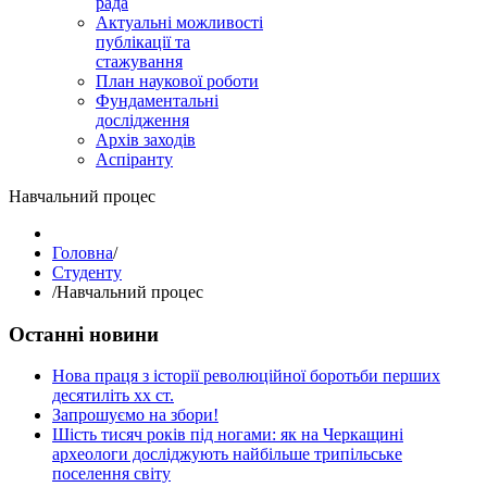
рада
Актуальні можливості
публікації та
стажування
План наукової роботи
Фундаментальні
дослідження
Архів заходів
Аспіранту
Навчальний процес
Головна
/
Студенту
/
Навчальний процес
Останні новини
Нова праця з історії революційної боротьби перших
десятиліть хх ст.
Запрошуємо на збори!
Шість тисяч років під ногами: як на Черкащині
археологи досліджують найбільше трипільське
поселення світу